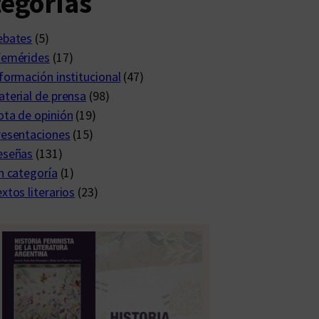
egorías
ebates
(5)
femérides
(17)
formación institucional
(47)
terial de prensa
(98)
ta de opinión
(19)
resentaciones
(15)
eseñas
(131)
n categoría
(1)
xtos literarios
(23)