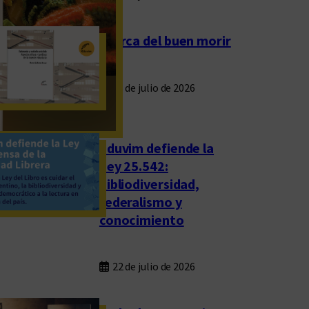
Acerca del buen morir
23 de julio de 2026
Eduvim defiende la
Ley 25.542:
bibliodiversidad,
federalismo y
conocimiento
22 de julio de 2026