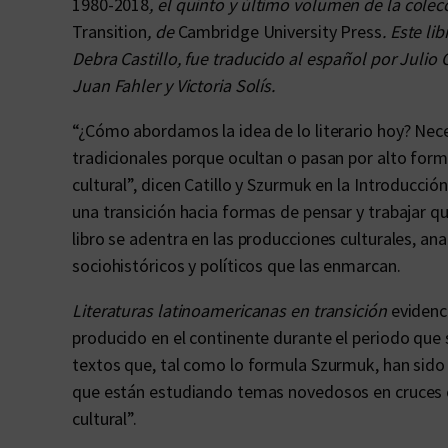
1980-2018
, el quinto y último volumen de la cole
Transition
, de
Cambridge University Press
. Este l
Debra Castillo, fue traducido al español por Julio
Juan Fahler y Victoria Solís.
“¿Cómo abordamos la idea de lo literario hoy? Ne
tradicionales porque ocultan o pasan por alto for
cultural”, dicen Catillo y Szurmuk en la Introducci
una transición hacia formas de pensar y trabajar 
libro se adentra en las producciones culturales, an
sociohistóricos y políticos que las enmarcan.
Literaturas latinoamericanas en transición
evidenci
producido en el continente durante el periodo que
textos que, tal como lo formula Szurmuk, han sido 
que están estudiando temas novedosos en cruces co
cultural”.