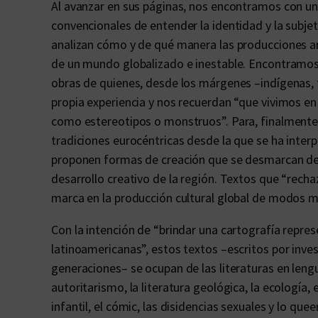
Al avanzar en sus páginas, nos encontramos con u
convencionales de entender la identidad y la subje
analizan cómo y de qué manera las producciones artí
de un mundo globalizado e inestable. Encontramos
obras de quienes, desde los márgenes –indígenas,
propia experiencia y nos recuerdan “que vivimos 
como estereotipos o monstruos”. Para, finalmente
tradiciones eurocéntricas desde la que se ha interp
proponen formas de creación que se desmarcan de l
desarrollo creativo de la región. Textos que “rech
marca en la producción cultural global de modos m
Con la intención de “brindar una cartografía represe
latinoamericanas”, estos textos –escritos por inve
generaciones– se ocupan de las literaturas en lengua
autoritarismo, la literatura geológica, la ecología, e
infantil, el cómic, las disidencias sexuales y lo qu