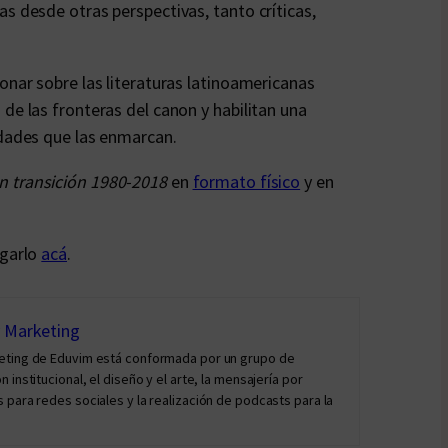
s desde otras perspectivas, tanto críticas,
onar sobre las literaturas latinoamericanas
de las fronteras del canon y habilitan una
idades que las enmarcan.
n transición 1980-2018
en
formato físico
y en
rgarlo
acá
.
y Marketing
keting de Eduvim está conformada por un grupo de
institucional, el diseño y el arte, la mensajería por
 para redes sociales y la realización de podcasts para la