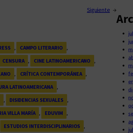
Siguiente
→
Ar
ju
ju
RESS
, 
CAMPO LITERARIO
, 
m
ab
CENSURA
, 
CINE LATINOAMERICANO
, 
m
fe
CANO
, 
CRÍTICA CONTEMPORÁNEA
, 
e
URA LATINOAMERICANA
, 
di
n
A
, 
DISIDENCIAS SEXUALES
, 
o
IA VILLA MARÍA
, 
EDUVIM
, 
s
a
 
ESTUDIOS INTERDISCIPLINARIOS
, 
ju