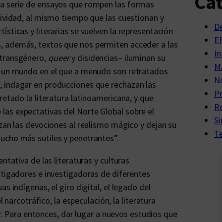
Cat
na serie de ensayos que rompen las formas
tividad, al mismo tiempo que las cuestionan y
D
sticas y literarias se vuelven la representación
E
, además, textos que nos permiten acceder a las
In
 transgénero,
queer
y disidencias– iluminan su
Ma
en un mundo en el que a menudo son retratados
No
, indagar en producciones que rechazan las
P
retado la literatura latinoamericana, y que
R
as expectativas del Norte Global sobre el
Si
azan las devociones al realismo mágico y dejan su
Te
ucho más sutiles y penetrantes”.
ntativa de las literaturas y culturas
stigadores e investigadoras de diferentes
s indígenas, el giro digital, el legado del
l narcotráfico, la especulación, la literatura
eer. Para entonces, dar lugar a nuevos estudios que