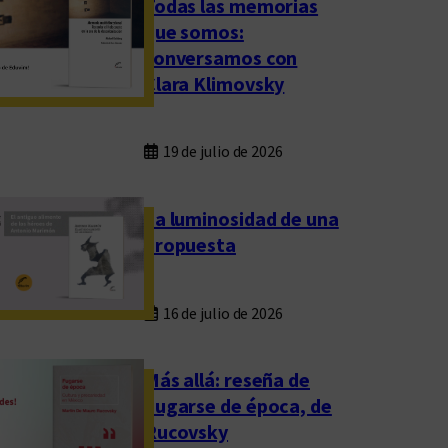
Todas las memorias
que somos:
conversamos con
Clara Klimovsky
19 de julio de 2026
La luminosidad de una
propuesta
16 de julio de 2026
Más allá: reseña de
Fugarse de época, de
Rucovsky