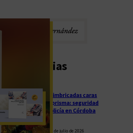
imas noticias
Las imbricadas caras
del prisma: seguridad
y policía en Córdoba
23 de julio de 2026