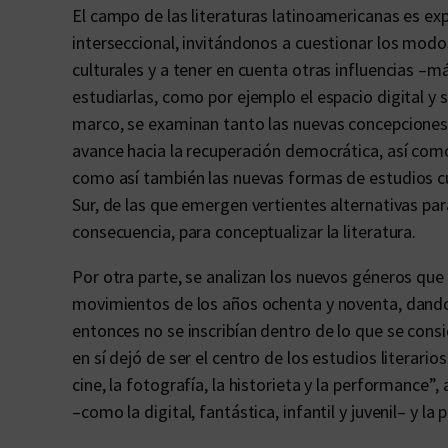
El campo de las literaturas latinoamericanas es ex
interseccional, invitándonos a cuestionar los modo
culturales y a tener en cuenta otras influencias –má
estudiarlas, como por ejemplo el espacio digital y
marco, se examinan tanto las nuevas concepciones s
avance hacia la recuperación democrática, así como 
como así también las nuevas formas de estudios cul
Sur, de las que emergen vertientes alternativas para
consecuencia, para conceptualizar la literatura.
Por otra parte, se analizan los nuevos géneros que 
movimientos de los años ochenta y noventa, dando 
entonces no se inscribían dentro de lo que se consid
en sí dejó de ser el centro de los estudios literar
cine, la fotografía, la historieta y la performance”
–como la digital, fantástica, infantil y juvenil– y l