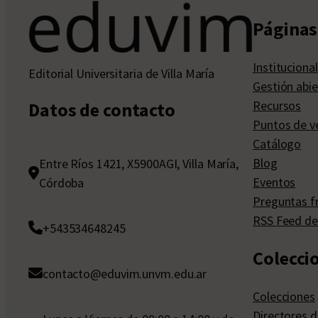
Páginas 
Institucional
Editorial Universitaria de Villa María
Gestión abie
Recursos
Datos de contacto
Puntos de v
Catálogo
Blog
Entre Ríos 1421, X5900AGI, Villa María,
Eventos
Córdoba
Preguntas f
RSS Feed de
+543534648245
Colecci
contacto@eduvim.unvm.edu.ar
Colecciones
Directores d