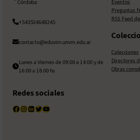
Eventos
Córdoba
Preguntas f
RSS Feed de
+543534648245
Colecci
contacto@eduvim.unvm.edu.ar
Colecciones
Directores d
Lunes a Viernes de 09:00 a 14:00 y de
Obras compl
16:00 a 18:00 hs
Redes sociales
Facebook
Instagram
LinkedIn
Twitter
YouTube