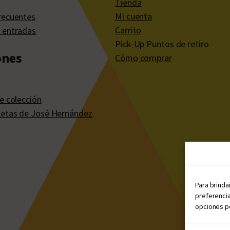
Tienda
Mi cuenta
recuentes
Carrito
 entradas
Pick-Up Puntos de retiro
ones
Cómo comprar
e colección
etas de José Hernández
Para brinda
preferencia
opciones po