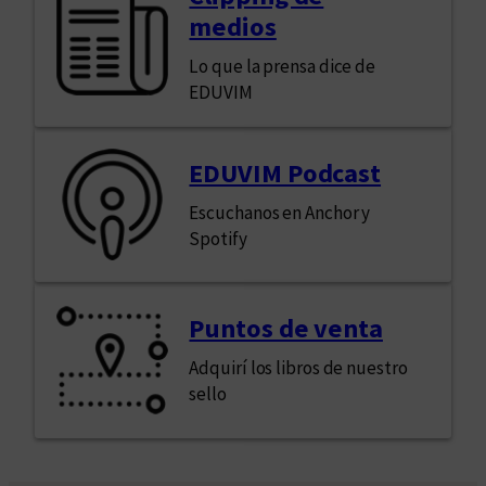
J
medios
o
s
Lo que la prensa dice de
é
EDUVIM
H
e
r
EDUVIM Podcast
n
Escuchanos en Anchor y
á
Spotify
n
d
e
Puntos de venta
z
Adquirí los libros de nuestro
sello