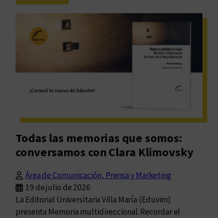
Eduvim
defiende
la
Ley
25.542:
bibliodiversidad,
federalismo
y
conocimiento
Todas las memorias que somos:
conversamos con Clara Klimovsky
Área de Comunicación, Prensa y Marketing
19 de julio de 2026
La Editorial Universitaria Villa María (Eduvim)
presenta Memoria multidireccional. Recordar el