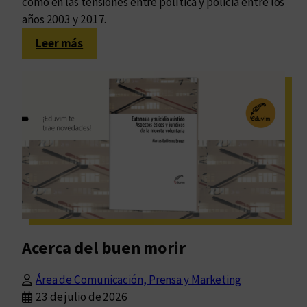
como en las tensiones entre política y policía entre los
años 2003 y 2017.
:
Leer más
Las
imbricadas
caras
del
prisma:
seguridad
y
policía
en
Córdoba
Acerca del buen morir
Área de Comunicación, Prensa y Marketing
23 de julio de 2026