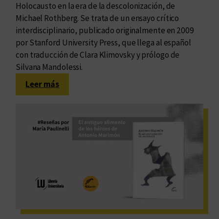
Holocausto en la era de la descolonización, de
Michael Rothberg. Se trata de un ensayo crítico
interdisciplinario, publicado originalmente en 2009
por Stanford University Press, que llega al español
con traducción de Clara Klimovsky y prólogo de
Silvana Mandolessi.
:
Leer más
Todas
las
memorias
que
somos:
conversamos
con
Clara
Klimovsky