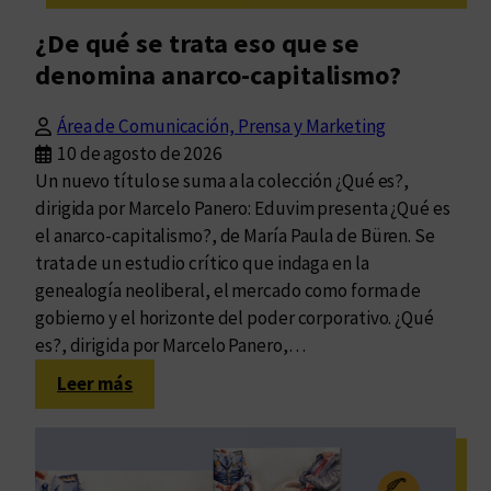
¿De qué se trata eso que se
denomina anarco-capitalismo?
Área de Comunicación, Prensa y Marketing
10 de agosto de 2026
Un nuevo título se suma a la colección ¿Qué es?,
dirigida por Marcelo Panero: Eduvim presenta ¿Qué es
el anarco-capitalismo?, de María Paula de Büren. Se
trata de un estudio crítico que indaga en la
genealogía neoliberal, el mercado como forma de
gobierno y el horizonte del poder corporativo. ¿Qué
es?, dirigida por Marcelo Panero,…
:
Leer más
¿De
qué
se