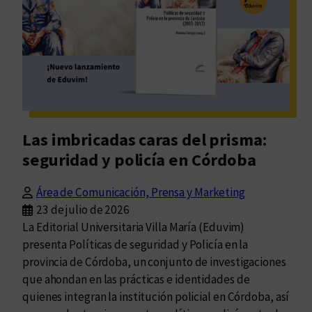
trata
eso
que
se
denomina
anarco-
capitalismo?
Las imbricadas caras del prisma:
seguridad y policía en Córdoba
Área de Comunicación, Prensa y Marketing
23 de julio de 2026
La Editorial Universitaria Villa María (Eduvim)
presenta Políticas de seguridad y Policía en la
provincia de Córdoba, un conjunto de investigaciones
que ahondan en las prácticas e identidades de
quienes integran la institución policial en Córdoba, así