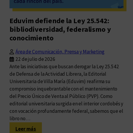
Eduvim defiende la Ley 25.542:
bibliodiversidad, federalismo y
conocimiento
Área de Comunicación, Prensa y Marketing
22 de julio de 2026
Ante las iniciativas que buscan derogar la Ley 25.542
de Defensa de la Actividad Librera, la Editorial
Universitaria de Villa María (Eduvim) reafirma su
compromiso inquebrantable con el mantenimiento
del Precio Único de Venta al Público (PVP). Como
editorial universitaria surgida en el interior cordobés y
con vocación profundamente federal, sabemos que el
libro no…
:
Leer más