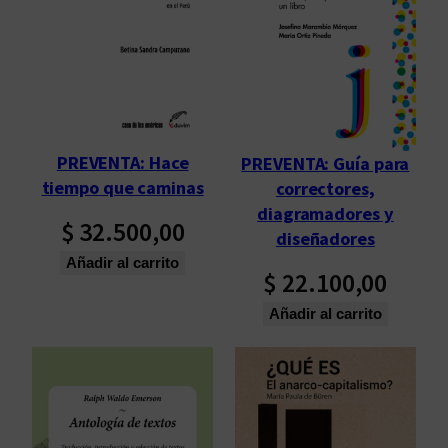
e
e
n
t
t
a
r
R
a
o
n
b
s
e
PREVENTA: Hace
PREVENTA: Guía para
i
r
tiempo que caminas
correctores,
c
t
diagramadores y
$
32.500,00
i
o
diseñadores
ó
A
Añadir al carrito
$
22.100,00
n
r
(
l
Añadir al carrito
1
t
9
8
0
-