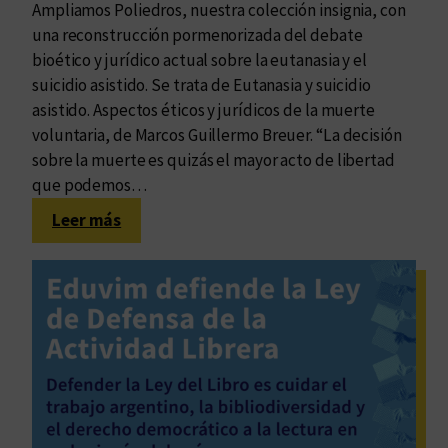
Ampliamos Poliedros, nuestra colección insignia, con
una reconstrucción pormenorizada del debate
bioético y jurídico actual sobre la eutanasia y el
suicidio asistido. Se trata de Eutanasia y suicidio
asistido. Aspectos éticos y jurídicos de la muerte
voluntaria, de Marcos Guillermo Breuer. “La decisión
sobre la muerte es quizás el mayor acto de libertad
que podemos…
:
Leer más
Acerca
del
buen
morir