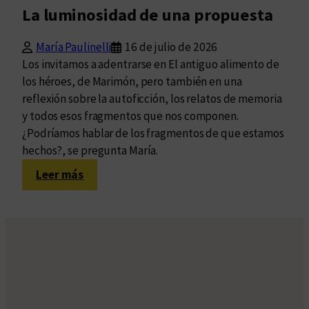
La luminosidad de una propuesta
María Paulinelli
16 de julio de 2026
Los invitamos a adentrarse en El antiguo alimento de
los héroes, de Marimón, pero también en una
reflexión sobre la autoficción, los relatos de memoria
y todos esos fragmentos que nos componen.
¿Podríamos hablar de los fragmentos de que estamos
hechos?, se pregunta María.
:
Leer más
La
luminosidad
de
una
propuesta