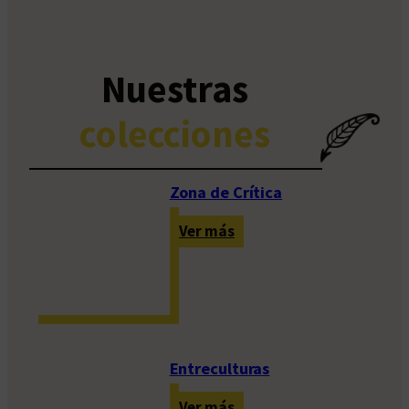
Nuestras
colecciones
Zona de Crítica
:
Ver más
Z
o
n
a
d
e
Entreculturas
C
:
Ver más