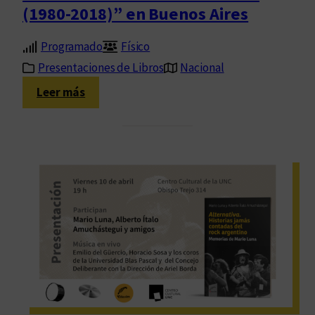
(1980-2018)” en Buenos Aires
i
q
Programado
Físico
u
e
Presentaciones de Libros
Nacional
S
:
Leer más
a
P
n
r
t
e
o
s
s
e
D
n
i
t
s
a
c
c
é
i
p
ó
o
n
l