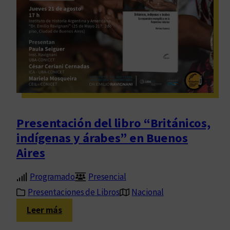
”
e
n
s
t
t
a
a
c
a
i
l
ó
a
n
c
d
r
e
Presentación del libro “Británicos,
í
l
indígenas y árabes” en Buenos
t
l
i
Aires
i
c
b
a
Programado
Presencial
r
l
o
Presentaciones de Libros
Nacional
i
“
:
Leer más
t
C
P
e