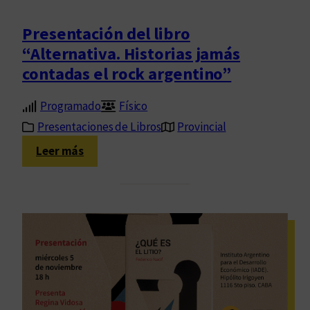
d
o
e
Presentación del libro
.
“
O
“Alternativa. Historias jamás
L
b
contadas el rock argentino”
i
r
t
a
Programado
Físico
e
c
r
Presentaciones de Libros
Provincial
o
a
:
Leer más
m
t
P
p
u
r
l
r
e
e
a
s
t
s
e
a
l
n
I
a
t
(
t
a
T
i
c
e