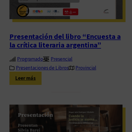
n
i
a
ó
l
n
ó
d
n
e
Presentación del libro “Encuesta a
”
l
la crítica literaria argentina”
l
i
Programado
Presencial
b
Presentaciones de Libros
Provincial
r
o
:
Leer más
“
P
C
r
ó
e
r
s
d
e
o
n
b
t