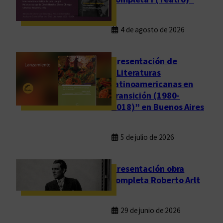
e
s
n
l
4 de agosto de 2026
a
i
s
b
y
Presentación de
r
á
“Literaturas
o
r
latinoamericanas en
s
a
transición (1980-
“
2018)” en Buenos Aires
b
P
e
á
s
g
5 de julio de 2026
”
i
e
n
Presentación obra
n
a
completa Roberto Arlt
B
s
u
p
e
29 de junio de 2026
ú
n