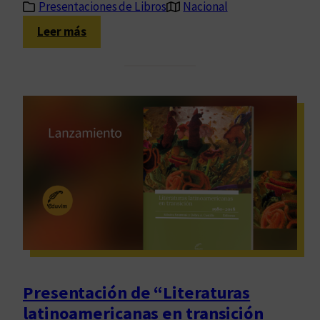
Presentaciones de Libros
Nacional
:
Leer más
P
r
e
s
e
n
t
a
c
i
ó
n
“
E
Presentación de “Literaturas
n
latinoamericanas en transición
r