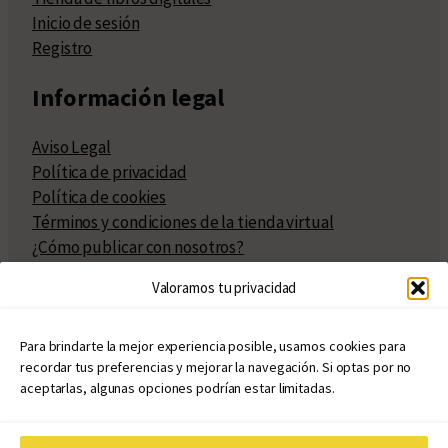
Inicio de sesión
Registro
Información legal
Aviso Legal
Política de privacidad
Política de cookies
Términos y condiciones de la tienda virtual
¿Cómo publicar con nosotros?
Compra y venta de derechos
Valoramos tu privacidad
Políticas de publicación
Facturación
Políticas de coedición
Para brindarte la mejor experiencia posible, usamos cookies para
recordar tus preferencias y mejorar la navegación. Si optas por no
Atribuciones
aceptarlas, algunas opciones podrían estar limitadas.