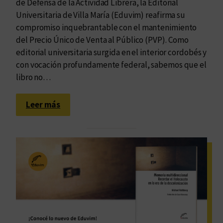
de Defensa de la Actividad Librera, la Editorial
C
Universitaria de Villa María (Eduvim) reafirma su
ó
compromiso inquebrantable con el mantenimiento
r
del Precio Único de Venta al Público (PVP). Como
d
editorial universitaria surgida en el interior cordobés y
o
con vocación profundamente federal, sabemos que el
b
libro no…
a
:
Leer más
E
d
u
v
i
m
d
e
f