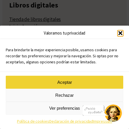
Libros digitales
Tienda de libros digitales
Inicio de sesión
Valoramos tu privacidad
Registro
Información legal
Para brindarte la mejor experiencia posible, usamos cookies para
recordar tus preferencias y mejorar la navegación. Si optas por no
Aviso Legal
aceptarlas, algunas opciones podrían estar limitadas.
Política de privacidad
Política de cookies
Aceptar
Términos y condiciones de la tienda virtual
¿Cómo publicar con nosotros?
Rechazar
Compra y venta de derechos
Políticas de publicación
Ver preferencias
Facturación
Políticas de coedición
Política de cookies
Declaración de privacidad
Impressum
Atribuciones