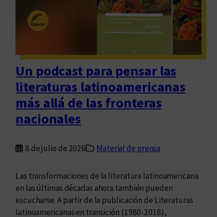
m
á
e
o
:
n
s
r
t
c
e
o
o
s
n
e
Un podcast para pensar las
C
ñ
literaturas latinoamericanas
l
a
a
d
más allá de las fronteras
r
e
nacionales
a
F
K
u
l
g
8 de julio de 2026
Material de prensa
i
a
m
r
Las transformaciones de la literatura latinoamericana
o
s
en las últimas décadas ahora también pueden
v
e
escucharse. A partir de la publicación de Literaturas
s
d
latinoamericanas en transición (1980-2018),