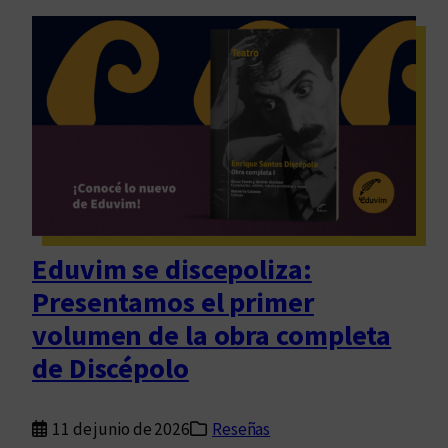
u
c
r
i
a
u
s
d
l
a
a
d
t
d
i
e
n
s
o
d
Eduvim se discepoliza:
a
e
Presentamos el primer
m
e
e
l
volumen de la obra completa
r
a
de Discépolo
i
l
c
m
a
a
11 de junio de 2026
Reseñas