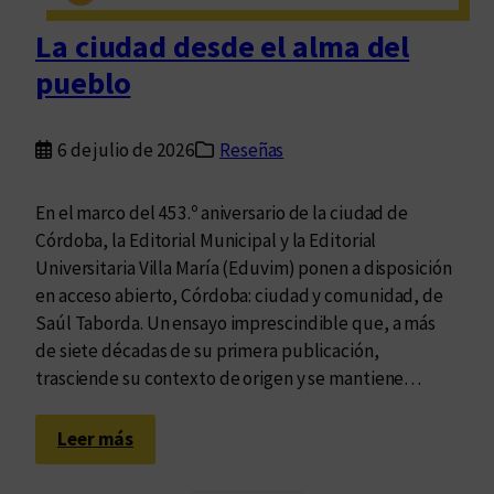
r
La ciudad desde el alma del
a
pueblo
p
e
n
6 de julio de 2026
Reseñas
s
a
En el marco del 453.º aniversario de la ciudad de
r
Córdoba, la Editorial Municipal y la Editorial
l
Universitaria Villa María (Eduvim) ponen a disposición
a
en acceso abierto, Córdoba: ciudad y comunidad, de
s
Saúl Taborda. Un ensayo imprescindible que, a más
l
de siete décadas de su primera publicación,
i
trasciende su contexto de origen y se mantiene…
t
e
r
:
Leer más
a
L
t
a