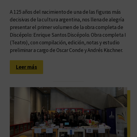
n
d
a
e
A 125 años del nacimiento de una de las figuras más
s
l
decisivas de la cultura argentina, nos llena de alegría
m
p
presentar el primer volumen de la obra completa de
á
u
Discépolo: Enrique Santos Discépolo. Obra completa I
s
e
(Teatro), con compilación, edición, notas y estudio
a
b
preliminar a cargo de Oscar Conde y Andrés Kischner.
l
l
l
o
:
Leer más
á
E
d
d
e
u
l
v
a
i
s
m
f
s
r
e
o
d