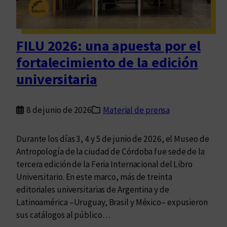
n
i
t
s
e
c
r
FILU 2026: una apuesta por el
e
a
fortalecimiento de la edición
p
s
o
universitaria
n
l
a
i
c
8 de junio de 2026
Material de prensa
z
i
a
o
:
Durante los días 3, 4 y 5 de junio de 2026, el Museo de
n
P
Antropología de la ciudad de Córdoba fue sede de la
a
r
tercera edición de la Feria Internacional del Libro
l
e
Universitario. En este marco, más de treinta
e
s
editoriales universitarias de Argentina y de
s
e
Latinoamérica –Uruguay, Brasil y México– expusieron
n
sus catálogos al público…
t