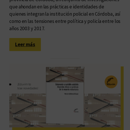
que ahondan en las prácticas e identidades de
quienes integran la institución policial en Córdoba, así
como en las tensiones entre política y policía entre los
años 2003 y 2017.
:
Leer más
L
a
s
i
m
b
r
i
c
a
d