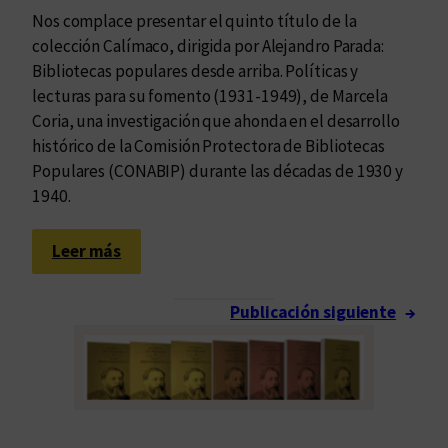
s
Nos complace presentar el quinto título de la
n
t
colección Calímaco, dirigida por Alejandro Parada:
d
a
Bibliotecas populares desde arriba. Políticas y
e
p
lecturas para su fomento (1931-1949), de Marcela
l
o
Coria, una investigación que ahonda en el desarrollo
a
r
histórico de la Comisión Protectora de Bibliotecas
o
e
Populares (CONABIP) durante las décadas de 1930 y
b
l
1940.
r
f
a
o
c
:
Leer más
r
o
B
t
m
i
a
Publicación siguiente
→
p
b
l
l
l
e
e
i
c
t
o
i
a
t
m