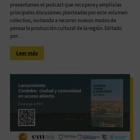
k
e
presentamos el podcast que recupera y amplía las
y
é
principales discusiones planteadas por este volumen
p
colectivo, invitando a recorrer nuevos modos de
o
pensar la producción cultural de la región. Editado
c
por…
a
,
:
Leer más
d
U
e
n
R
p
u
o
c
d
o
c
v
a
s
s
k
t
y
p
a