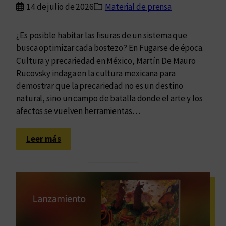
14 de julio de 2026
Material de prensa
d
q
e
u
r
¿Es posible habitar las fisuras de un sistema que
e
a
busca optimizar cada bostezo? En Fugarse de época.
s
l
Cultura y precariedad en México, Martín De Mauro
o
i
Rucovsky indaga en la cultura mexicana para
m
s
demostrar que la precariedad no es un destino
o
m
natural, sino un campo de batalla donde el arte y los
s
o
afectos se vuelven herramientas…
:
y
c
c
o
:
Leer más
o
n
M
n
v
á
o
e
s
c
r
a
i
s
l
m
a
l
i