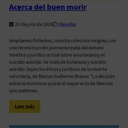
a
Acerca del buen morir
s
c
a
23 de julio de 2026
Reseñas
r
a
Ampliamos Poliedros, nuestra colección insignia, con
s
una reconstrucción pormenorizada del debate
d
bioético y jurídico actual sobre la eutanasia y el
e
suicidio asistido. Se trata de Eutanasia y suicidio
l
asistido. Aspectos éticos y jurídicos de la muerte
p
voluntaria, de Marcos Guillermo Breuer. “La decisión
r
sobre la muerte es quizás el mayor acto de libertad
i
que podemos…
s
m
:
Leer más
a
A
:
c
s
e