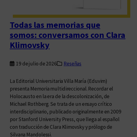
i
e
n
Todas las memorias que
d
somos: conversamos con Clara
e
l
Klimovsky
a
L
19 de julio de 2026
Reseñas
e
y
2
La Editorial Universitaria Villa María (Eduvim)
5
presenta Memoria multidireccional. Recordar el
.
Holocausto en la era de la descolonización, de
5
Michael Rothberg. Se trata de un ensayo crítico
4
interdisciplinario, publicado originalmente en 2009
2
por Stanford University Press, que llega al español
:
con traducción de Clara Klimovsky y prólogo de
b
Silvana Mandolessi.