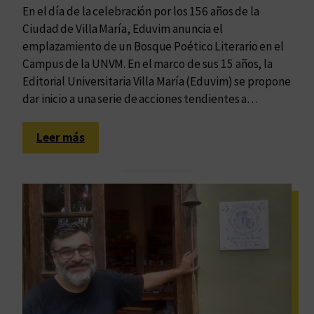
o
d
En el día de la celebración por los 156 años de la
g
u
Ciudad de Villa María, Eduvim anuncia el
r
c
emplazamiento de un Bosque Poético Literario en el
u
c
Campus de la UNVM. En el marco de sus 15 años, la
p
i
Editorial Universitaria Villa María (Eduvim) se propone
o
ó
dar inicio a una serie de acciones tendientes a…
d
n
e
:
Leer más
p
E
r
d
a
u
c
v
t
i
i
m
c
t
a
e
n
n
t
d