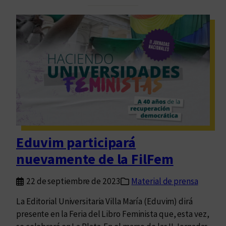
A
s
r
t
d
d
e
e
r
s
á
e
l
p
a
t
m
i
e
e
m
m
Eduvim participará
o
b
nuevamente de la FilFem
r
r
i
e
22 de septiembre de 2023
Material de prensa
a
”
La Editorial Universitaria Villa María (Eduvim) dirá
s
presente en la Feria del Libro Feminista que, esta vez,
e