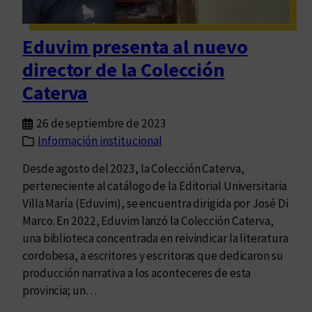
e
r
s
á
d
Eduvim presenta al nuevo
u
e
director de la Colección
n
c
B
Caterva
o
o
r
s
26 de septiembre de 2023
r
q
Información institucional
e
u
c
Desde agosto del 2023, la Colección Caterva,
e
c
perteneciente al catálogo de la Editorial Universitaria
P
i
Villa María (Eduvim), se encuentra dirigida por José Di
o
ó
Marco. En 2022, Eduvim lanzó la Colección Caterva,
é
n
una biblioteca concentrada en reivindicar la literatura
t
d
cordobesa, a escritores y escritoras que dedicaron su
i
e
producción narrativa a los aconteceres de esta
c
E
provincia; un…
o
d
-