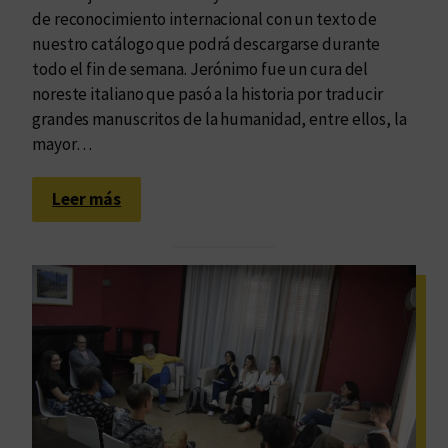
de reconocimiento internacional con un texto de
nuestro catálogo que podrá descargarse durante
todo el fin de semana. Jerónimo fue un cura del
noreste italiano que pasó a la historia por traducir
grandes manuscritos de la humanidad, entre ellos, la
mayor…
:
Leer más
L
e
c
t
u
r
a
s
p