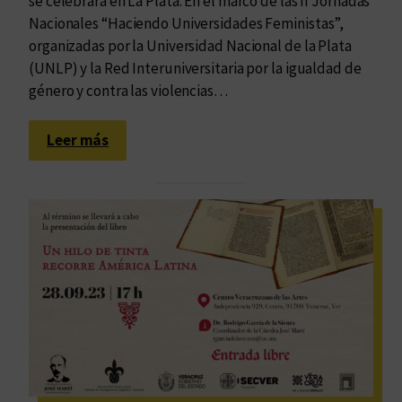
se celebrará en La Plata. En el marco de las II Jornadas
p
Nacionales “Haciendo Universidades Feministas”,
r
organizadas por la Universidad Nacional de la Plata
e
(UNLP) y la Red Interuniversitaria por la igualdad de
s
género y contra las violencias…
e
n
:
Leer más
t
E
a
d
r
u
á
v
e
i
n
m
B
p
u
a
e
r
n
t
o
i
s