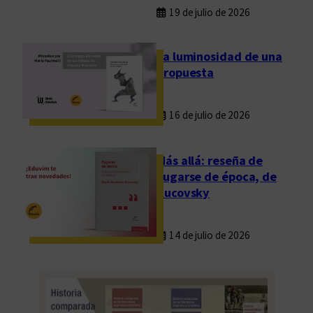
a
19 de julio de 2026
r
á
La luminosidad de una
e
propuesta
n
V
16 de julio de 2026
a
l
e
Más allá: reseña de
n
Fugarse de época, de
c
Rucovsky
i
a
14 de julio de 2026