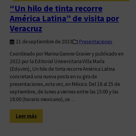
c
A
“Un hilo de tinta recorre
i
i
América Latina” de visita por
p
r
a
Veracruz
e
r
s
á
21 de septiembre de 2023
Presentaciones
n
Coordinado por Marina Garone Gravier y publicado en
u
2022 por la Editorial Universitaria Villa María
e
(Eduvim), Un hilo de tinta recorre América Latina
v
concretará una nueva posta en su gira de
a
presentaciones, esta vez, en México. Del 18 al 25 de
m
septiembre, de lunes a viernes entre las 15:00 y las
e
18:00 (horario mexicano), se…
n
t
:
e
Leer más
“
d
U
e