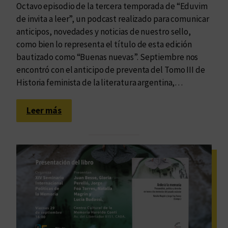
n
a
Octavo episodio de la tercera temporada de “Eduvim
u
r
de invita a leer”, un podcast realizado para comunicar
e
í
anticipos, novedades y noticias de nuestro sello,
v
a
como bien lo representa el título de esta edición
o
bautizado como “Buenas nuevas”. Septiembre nos
d
encontró con el anticipo de preventa del Tomo III de
i
Historia feminista de la literatura argentina,…
r
e
:
Leer más
c
Y
t
a
o
p
r
o
d
d
e
é
l
s
a
e
C
s