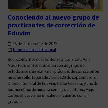
a
r
a
Conociendo al nuevo grupo de
c
practicantes de corrección de
e
l
Eduvim
e
b
28 de septiembre de 2023
r
Información institucional
a
Representantes de la Editorial Universitaria Villa
r
María (Eduvim) se reunieron con un grupo de
e
estudiantes que realizarán prácticas de corrección en
l
nuestro sello. El pasado viernes 22 de septiembre, el
D
Director General de Eduvim, Carlos Gazzera, y uno de
í
los miembros de nuestra nómina de editores, Alejo
a
Carbonell, tuvieron un cálido encuentro con un
I
grupo…
n