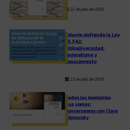
n
c
23 de julio de 2026
i
a
c
”
a
c
Eduvim defiende la Ley
i
25.542:
bibliodiversidad,
ó
federalismo y
n
conocimiento
”
s
e
22 de julio de 2026
p
r
Todas las memorias
e
que somos:
s
conversamos con Clara
e
Klimovsky
n
t