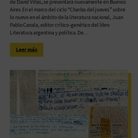
de David Viñas, se presentará nuevamente en Buenos
e
Aires. En el marco del ciclo “Charlas del jueves” sobre
A
lo nuevo en el ámbito de la literatura nacional, Juan
m
Pablo Canala, editor crítico-genético del libro
é
Literatura argentina y política. De…
r
i
:
c
Leer más
P
a
r
L
e
a
s
t
e
i
n
n
t
a
a
”
c
d
i
e
ó
v