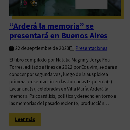
o
c
l
u
e
c
c
“Arderá la memoria” se
h
c
presentará en Buenos Aires
a
i
r
ó
22 de septiembre de 2023
Presentaciones
n
n
u
C
El libro compilado por Natalia Magrin y Jorge Foa
e
a
Torres, editado a fines de 2022 por Eduvim, se dará a
s
t
conocer por segunda vez, luego de la auspiciosa
t
e
primera presentación en las Jornadas Izquierda(s)
r
r
Lacaniana(s), celebradas en Villa María. Arderá la
o
v
memoria. Psicoanálisis, política y derecho en torno a
p
a
las memorias del pasado reciente, producción…
o
d
:
Leer más
c
“
a