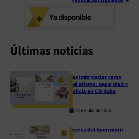
i
r
l
a
o
a
s
r
o
g
f
e
Últimas noticias
í
n
a
t
d
i
e
n
Las imbricadas caras
l
a
del prisma: seguridad y
a
y
policía en Córdoba
i
p
n
o
23 de julio de 2026
c
l
o
í
m
t
Acerca del buen morir
u
i