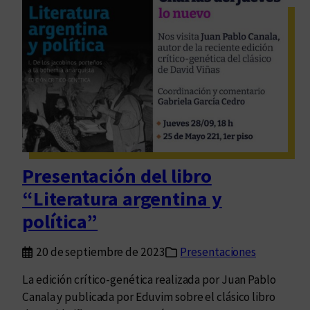
n
l
h
a
i
F
l
i
o
l
d
F
e
e
t
m
i
n
Presentación del libro
t
“Literatura argentina y
a
r
política”
e
c
20 de septiembre de 2023
Presentaciones
o
La edición crítico-genética realizada por Juan Pablo
r
Canala y publicada por Eduvim sobre el clásico libro
r