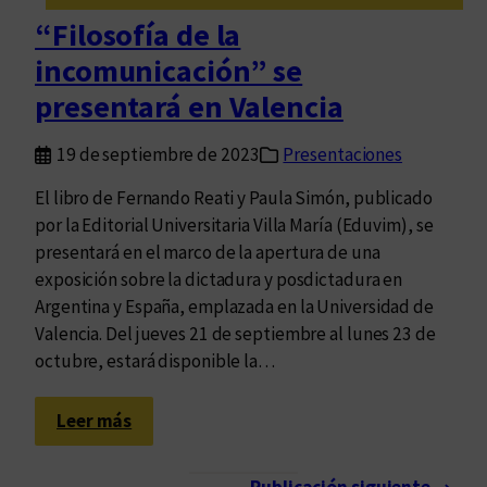
n
i
“Filosofía de la
d
s
incomunicación” se
e
i
l
t
presentará en Valencia
l
a
i
p
19 de septiembre de 2023
Presentaciones
b
o
El libro de Fernando Reati y Paula Simón, publicado
r
r
por la Editorial Universitaria Villa María (Eduvim), se
o
V
presentará en el marco de la apertura de una
“
e
exposición sobre la dictadura y posdictadura en
L
r
Argentina y España, emplazada en la Universidad de
i
a
Valencia. Del jueves 21 de septiembre al lunes 23 de
t
c
octubre, estará disponible la…
e
r
r
u
:
a
Leer más
z
“
t
F
u
Publicación siguiente
→