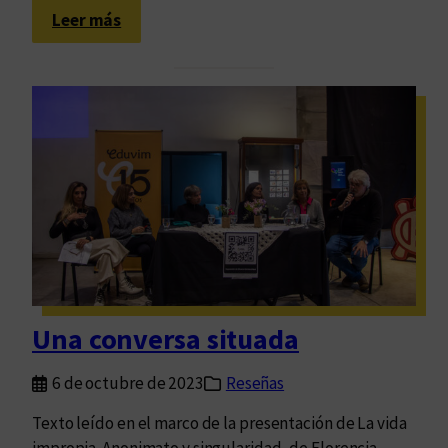
:
t
Leer más
I
o
n
s
t
e
r
c
a
m
b
i
o
c
Una conversa situada
u
l
6 de octubre de 2023
Reseñas
t
u
Texto leído en el marco de la presentación de La vida
r
impropia. Anonimato y singularidad, de Florencia