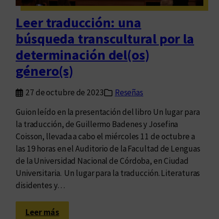
a
d
Leer traducción: una
e
búsqueda transcultural por la
p
r
determinación del(os)
e
género(s)
g
u
27 de octubre de 2023
Reseñas
n
t
Guion leído en la presentación del libro Un lugar para
a
la traducción, de Guillermo Badenes y Josefina
r
Coisson, llevada a cabo el miércoles 11 de octubre a
n
las 19 horas en el Auditorio de la Facultad de Lenguas
o
de la Universidad Nacional de Córdoba, en Ciudad
s
Universitaria. Un lugar para la traducción. Literaturas
p
disidentes y…
o
r
:
Leer más