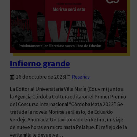
l
o
e
g
r
o
m
d
o
e
S
D
c
e
h
r
Infierno grande
a
e
v
c
16 de octubre de 2023
Reseñas
e
h
l
La Editorial Universitaria Villa María (Eduvim) junto a
o
z
la Agencia Córdoba Cultura editaron el Primer Premio
s
o
del Concurso Internacional “Córdoba Mata 2022”. Se
H
n
trata de la novela Morirse será esto, de Eduardo
u
:
Verdejo Ahumada. Un taxi tomado en Retiro, un viaje
m
u
de nueve horas en micro hasta Pelahue. El reflejo de la
a
n
ventanilla le devuelve…
n