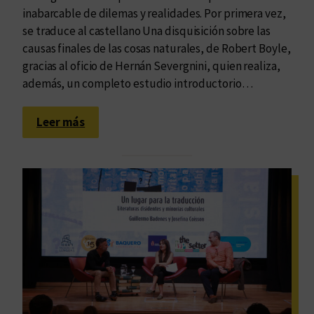
inabarcable de dilemas y realidades. Por primera vez,
se traduce al castellano Una disquisición sobre las
causas finales de las cosas naturales, de Robert Boyle,
gracias al oficio de Hernán Severgnini, quien realiza,
además, un completo estudio introductorio…
:
Leer más
S
o
l
o
s
e
t
r
a
t