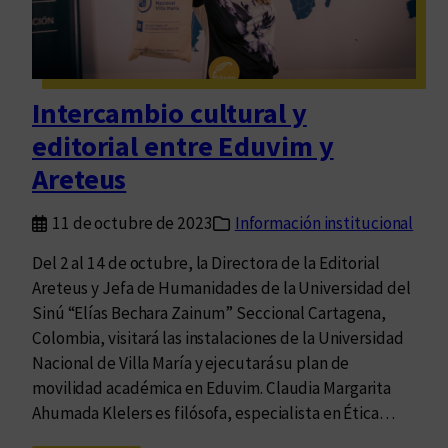
e
í
d
a
Intercambio cultural y
s
editorial entre Eduvim y
,
c
Areteus
u
e
11 de octubre de 2023
Información institucional
r
Del 2 al 14 de octubre, la Directora de la Editorial
p
Areteus y Jefa de Humanidades de la Universidad del
o
Sinú “Elías Bechara Zainum” Seccional Cartagena,
s
Colombia, visitará las instalaciones de la Universidad
e
Nacional de Villa María y ejecutará su plan de
s
movilidad académica en Eduvim. Claudia Margarita
c
Ahumada Klelers es filósofa, especialista en Ética…
r
i