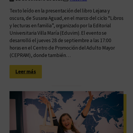
c
Texto leído en la presentación del libro Lejana y
h
oscura, de Susana Aguad, en el marco del ciclo “Libros
o
y lecturas en familia”, organizado por la Editorial
m
Universitaria Villa María (Eduvim). El evento se
á
desarrolló el jueves 28 de septiembre a las 17:00
s
horas en el Centro de Promoción del Adulto Mayor
(CEPRAM), donde también…
:
Leer más
P
á
g
i
n
a
s
l