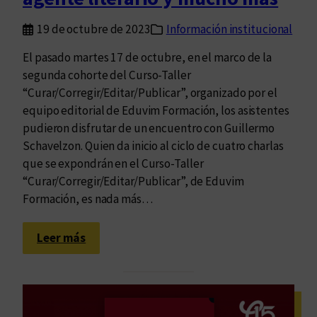
t
19 de octubre de 2023
Información institucional
a
n
El pasado martes 17 de octubre, en el marco de la
t
segunda cohorte del Curso-Taller
e
“Curar/Corregir/Editar/Publicar”, organizado por el
:
equipo editorial de Eduvim Formación, los asistentes
n
pudieron disfrutar de un encuentro con Guillermo
u
Schavelzon. Quien da inicio al ciclo de cuatro charlas
e
que se expondrán en el Curso-Taller
s
“Curar/Corregir/Editar/Publicar”, de Eduvim
t
Formación, es nada más…
r
o
:
Leer más
c
G
a
u
t
i
á
l
l