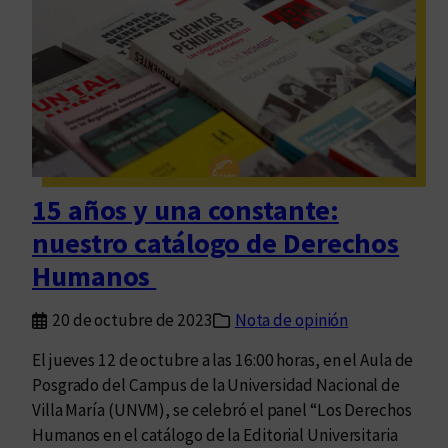
o
e
i
-
d
ó
L
e
n
i
t
d
t
e
e
e
r
l
r
m
(
a
i
o
15 años y una constante:
r
n
s
i
nuestro catálogo de Derechos
a
)
o
c
g
Humanos
d
i
é
e
ó
n
20 de octubre de 2023
Nota de opinión
E
n
e
d
El jueves 12 de octubre a las 16:00 horas, en el Aula de
r
u
Posgrado del Campus de la Universidad Nacional de
o
v
Villa María (UNVM), se celebró el panel “Los Derechos
(
i
Humanos en el catálogo de la Editorial Universitaria
s