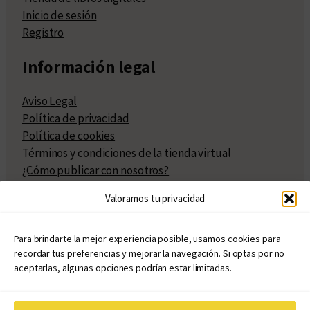
Inicio de sesión
Registro
Información legal
Aviso Legal
Política de privacidad
Política de cookies
Términos y condiciones de la tienda virtual
¿Cómo publicar con nosotros?
Compra y venta de derechos
Valoramos tu privacidad
Políticas de publicación
Facturación
Políticas de coedición
Para brindarte la mejor experiencia posible, usamos cookies para
recordar tus preferencias y mejorar la navegación. Si optas por no
Atribuciones
aceptarlas, algunas opciones podrían estar limitadas.