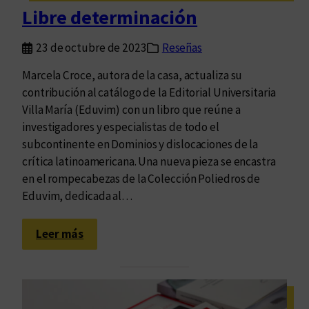
r
r
Libre determinación
a
a
d
l
23 de octubre de 2023
Reseñas
o
p
e
Marcela Croce, autora de la casa, actualiza su
o
l
contribución al catálogo de la Editorial Universitaria
r
B
Villa María (Eduvim) con un libro que reúne a
l
o
investigadores y especialistas de todo el
a
s
subcontinente en Dominios y dislocaciones de la
d
q
crítica latinoamericana. Una nueva pieza se encastra
e
u
en el rompecabezas de la Colección Poliedros de
t
e
Eduvim, dedicada al…
e
P
r
o
:
m
Leer más
é
L
i
t
i
n
i
b
a
c
r
c