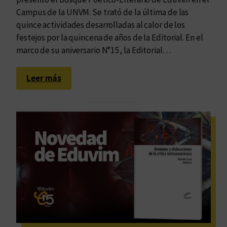
b
Campus de la UNVM. Se trató de la última de las
ú
quince actividades desarrolladas al calor de los
s
festejos por la quincena de años de la Editorial. En el
q
marco de su aniversario N°15, la Editorial…
u
e
:
Leer más
d
Q
a
u
t
e
r
d
a
ó
n
i
s
n
c
a
u
u
l
g
t
u
u