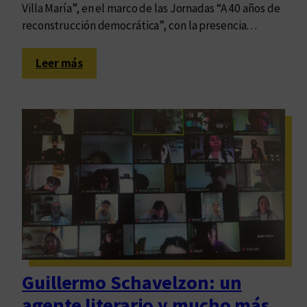
m
Villa María”, en el marco de las Jornadas “A 40 años de
)
reconstrucción democrática”, con la presencia…
:
Leer más
1
5
a
ñ
o
s
y
u
n
a
c
o
Guillermo Schavelzon: un
n
agente literario y mucho más
s