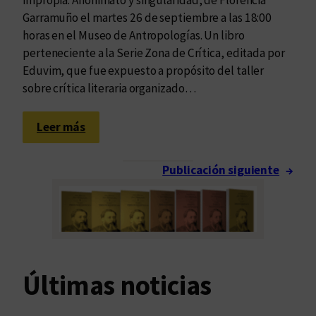
a
Garramuño el martes 26 de septiembre a las 18:00
l
horas en el Museo de Antropologías. Un libro
y
perteneciente a la Serie Zona de Crítica, editada por
e
Eduvim, que fue expuesto a propósito del taller
d
sobre crítica literaria organizado…
i
t
:
Leer más
o
U
r
n
Publicación siguiente
→
i
a
a
c
l
o
e
n
n
v
t
e
Últimas noticias
r
r
e
s
E