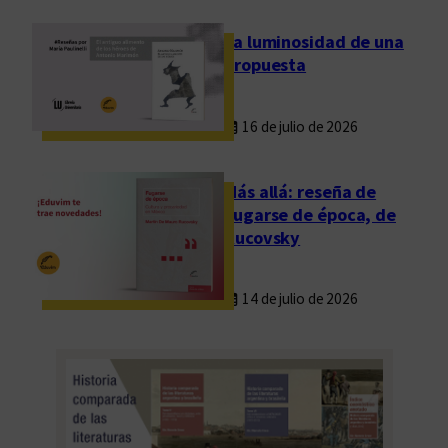
c
u
La luminosidad de una
e
propuesta
n
t
16 de julio de 2026
o
s
a
Más allá: reseña de
a
Fugarse de época, de
f
Rucovsky
i
l
14 de julio de 2026
i
a
d
o
s
/