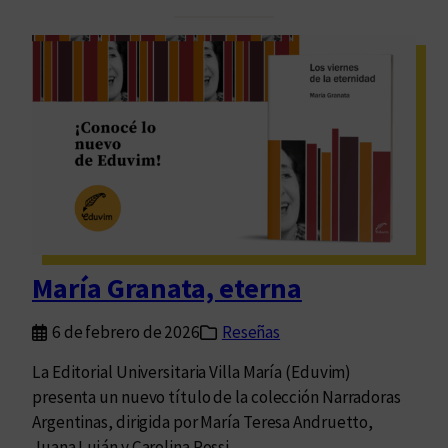
r
e
e
l
s
e
e
b
m
r
u
a
n
n
d
d
o
o
p
l
o
o
María Granata, eterna
s
s
i
c
6 de febrero de 2026
Reseñas
b
i
l
e
La Editorial Universitaria Villa María (Eduvim)
e
n
presenta un nuevo título de la colección Narradoras
q
a
Argentinas, dirigida por María Teresa Andruetto,
u
ñ
Juana Luján y Carolina Rossi.