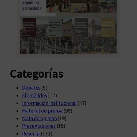
a
s
d
e
A
D
I
U
C
Categorías
y
U
E
Debates
(5)
P
Efemérides
(17)
C
Información institucional
(47)
Material de prensa
(98)
Nota de opinión
(19)
Presentaciones
(15)
Reseñas
(131)