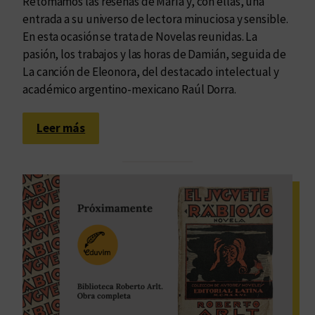
Retomamos las reseñas de María y, con ellas, una
entrada a su universo de lectora minuciosa y sensible.
En esta ocasión se trata de Novelas reunidas. La
pasión, los trabajos y las horas de Damián, seguida de
La canción de Eleonora, del destacado intelectual y
académico argentino-mexicano Raúl Dorra.
:
Leer más
L
a
i
n
f
i
n
i
t
u