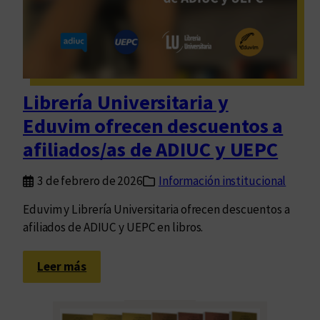
t
v
i
o
v
l
a
u
:
m
Librería Universitaria y
H
e
Eduvim ofrecen descuentos a
i
n
s
d
afiliados/as de ADIUC y UEPC
t
e
o
l
3 de febrero de 2026
Información institucional
r
a
Eduvim y Librería Universitaria ofrecen descuentos a
i
s
afiliados de ADIUC y UEPC en libros.
a
n
s
o
:
j
Leer más
v
L
a
e
i
m
l
b