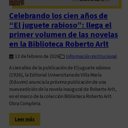
d
q
Celebrando los cien años de
u
“El juguete rabioso”: llega el
e
p
primer volumen de las novelas
u
en la Biblioteca Roberto Arlt
e
d
13 de febrero de 2026
Información institucional
e
v
A cien años de la publicación de El juguete rabioso
i
(1926), la Editorial Universitaria de Villa María
s
(Eduvim) anuncia la próxima publicación de una
l
nueva edición de la novela inaugural de Roberto Arlt,
u
en el marco de la colección Biblioteca Roberto Arlt.
m
Obra Completa.
b
r
:
Leer más
a
C