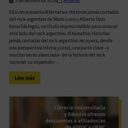
3 de febrero de 2026
Reseñas
e
o
r
Eduvim presenta Alternativa. Historias jamás contadas
s
n
del rock argentino de Mario Luna y Alberto Ítalo
o
a
Amuchástegui, un título imprescindible para conocer
”
otro lado del rock argentino. Alternativa. Historias
:
jamás contadas del rock argentino recupera, desde
l
una perspectiva íntima y coral, una parte clave –y
l
muchas veces silenciada– de la historia del rock
e
nacional: su expansión…
g
a
:
e
Leer más
A
l
l
p
t
r
e
i
r
m
n
e
a
r