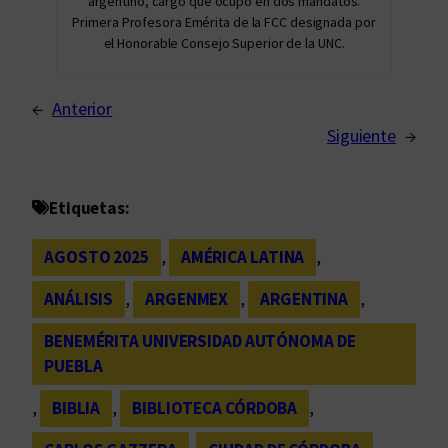
argentino, cargo que ocupó en dos mandatos.
Primera Profesora Emérita de la FCC designada por
el Honorable Consejo Superior de la UNC.
←
Anterior
Siguiente
→
Etiquetas:
AGOSTO 2025
, 
AMÉRICA LATINA
, 
ANÁLISIS
, 
ARGENMEX
, 
ARGENTINA
, 
BENEMÉRITA UNIVERSIDAD AUTÓNOMA DE
PUEBLA
, 
BIBLIA
, 
BIBLIOTECA CÓRDOBA
, 