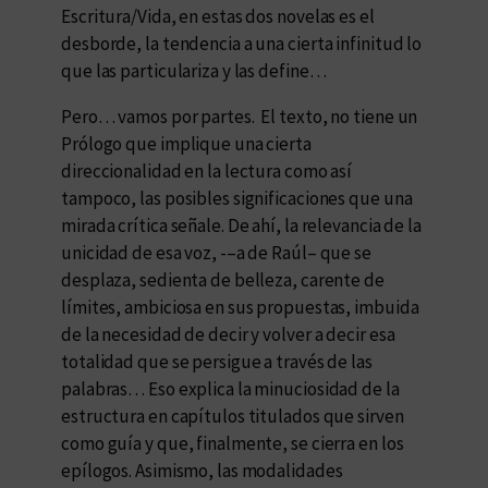
Escritura/Vida, en estas dos novelas es el
desborde, la tendencia a una cierta infinitud lo
que las particulariza y las define…
Pero… vamos por partes. El texto, no tiene un
Prólogo que implique una cierta
direccionalidad en la lectura como así
tampoco, las posibles significaciones que una
mirada crítica señale. De ahí, la relevancia de la
unicidad de esa voz, -–a de Raúl– que se
desplaza, sedienta de belleza, carente de
límites, ambiciosa en sus propuestas, imbuida
de la necesidad de decir y volver a decir esa
totalidad que se persigue a través de las
palabras… Eso explica la minuciosidad de la
estructura en capítulos titulados que sirven
como guía y que, finalmente, se cierra en los
epílogos. Asimismo, las modalidades