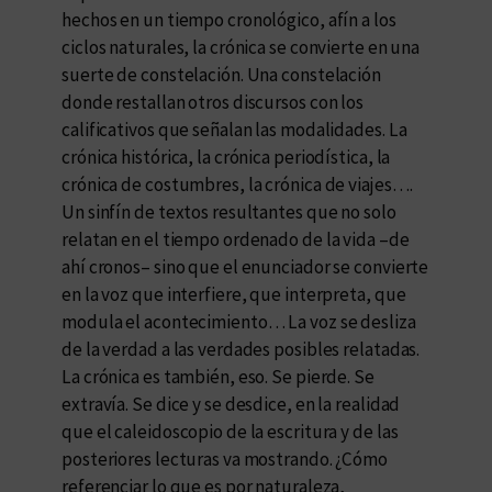
hechos en un tiempo cronológico, afín a los
ciclos naturales, la crónica se convierte en una
suerte de constelación. Una constelación
donde restallan otros discursos con los
calificativos que señalan las modalidades. La
crónica histórica, la crónica periodística, la
crónica de costumbres, la crónica de viajes….
Un sinfín de textos resultantes que no solo
relatan en el tiempo ordenado de la vida –de
ahí cronos– sino que el enunciador se convierte
en la voz que interfiere, que interpreta, que
modula el acontecimiento… La voz se desliza
de la verdad a las verdades posibles relatadas.
La crónica es también, eso. Se pierde. Se
extravía. Se dice y se desdice, en la realidad
que el caleidoscopio de la escritura y de las
posteriores lecturas va mostrando. ¿Cómo
referenciar lo que es por naturaleza,