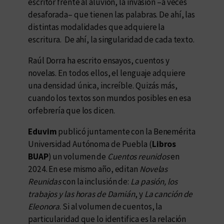
escritor frente al aluvión, la invasión –a veces
desaforada– que tienen las palabras. De ahí, las
distintas modalidades que adquiere la
escritura. De ahí, la singularidad de cada texto.
Raúl Dorra ha escrito ensayos, cuentos y
novelas. En todos ellos, el lenguaje adquiere
una densidad única, increíble. Quizás más,
cuando los textos son mundos posibles en esa
orfebrería que los dicen.
Eduvim
publicó juntamente con la Benemérita
Universidad Autónoma de Puebla (
Libros
BUAP
) un volumen de
Cuentos reunidos
en
2024. En ese mismo año, editan
Novelas
Reunidas
con la inclusión de:
La pasión, los
trabajos y las horas de Damián
, y
La canción de
Eleonora
. Si al volumen de cuentos, la
particularidad que lo identifica es la relación