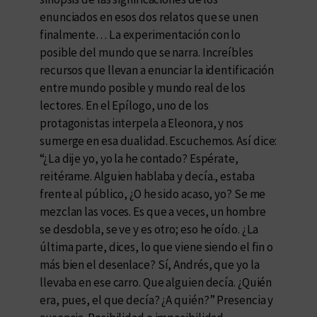
enunciados en esos dos relatos que se unen
finalmente… La experimentación con lo
posible del mundo que se narra. Increíbles
recursos que llevan a enunciar la identificación
entre mundo posible y mundo real de los
lectores. En el Epílogo, uno de los
protagonistas interpela a Eleonora, y nos
sumerge en esa dualidad. Escuchemos. Así dice:
“¿La dije yo, yo la he contado? Espérate,
reitérame. Alguien hablaba y decía., estaba
frente al público, ¿O he sido acaso, yo? Se me
mezclan las voces. Es que a veces, un hombre
se desdobla, se ve y es otro; eso he oído. ¿La
última parte, dices, lo que viene siendo el fin o
más bien el desenlace? Sí, Andrés, que yo la
llevaba en ese carro. Que alguien decía. ¿Quién
era, pues, el que decía? ¿A quién?” Presencia y