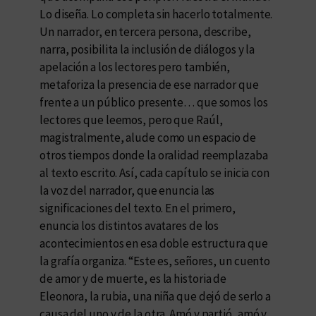
Lo diseña. Lo completa sin hacerlo totalmente.
Un narrador, en tercera persona, describe,
narra, posibilita la inclusión de diálogos y la
apelación a los lectores pero también,
metaforiza la presencia de ese narrador que
frente a un público presente… que somos los
lectores que leemos, pero que Raúl,
magistralmente, alude como un espacio de
otros tiempos donde la oralidad reemplazaba
al texto escrito. Así, cada capítulo se inicia con
la voz del narrador, que enuncia las
significaciones del texto. En el primero,
enuncia los distintos avatares de los
acontecimientos en esa doble estructura que
la grafía organiza. “Este es, señores, un cuento
de amor y de muerte, es la historia de
Eleonora, la rubia, una niña que dejó de serlo a
causa del uno y de la otra. Amó y partió, amó y