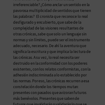
irreferenciable? ¿Cómo anclar un sentido en la
pavorosa multiplicidad de sentidos que tienen
las palabras? El cronista que reconoce lo real
desfigurado y encubierto, que sabe de la
complejidad de las visiones resultantes de
otras crónicas, sabe que solo un lenguaje sin
normas y sin límites, puede ser el instrumento
adecuado, necesario. De ahí la aventura que
significa la escritura y que implica la lectura de
las crónicas. A su vez, lo real necesita ser
destruido en la conformidad con los poderes
existentes, con los relatos conformistas, con la
adhesión indiscriminada a lo establecido por
las normas. Por eso, las crónicas recurren a esa
constelación donde los tiempos mutan:
presentes con pasados que avizoran futuros
más benévolos. Presentes que saben de
futuros que invalidarán o validarán lo que se