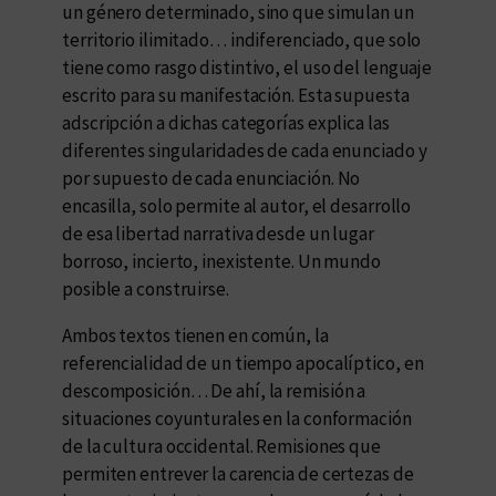
un género determinado, sino que simulan un
territorio ilimitado… indiferenciado, que solo
tiene como rasgo distintivo, el uso del lenguaje
escrito para su manifestación. Esta supuesta
adscripción a dichas categorías explica las
diferentes singularidades de cada enunciado y
por supuesto de cada enunciación. No
encasilla, solo permite al autor, el desarrollo
de esa libertad narrativa desde un lugar
borroso, incierto, inexistente. Un mundo
posible a construirse.
Ambos textos tienen en común, la
referencialidad de un tiempo apocalíptico, en
descomposición… De ahí, la remisión a
situaciones coyunturales en la conformación
de la cultura occidental. Remisiones que
permiten entrever la carencia de certezas de