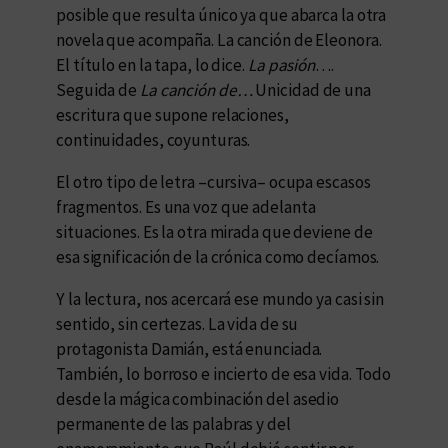
posible que resulta único ya que abarca la otra
novela que acompaña. La canción de Eleonora.
El título en la tapa, lo dice.
La pasión
….
Seguida de
La canción de…
Unicidad de una
escritura que supone relaciones,
continuidades, coyunturas.
El otro tipo de letra –cursiva– ocupa escasos
fragmentos. Es una voz que adelanta
situaciones. Es la otra mirada que deviene de
esa significación de la crónica como decíamos.
Y la lectura, nos acercará ese mundo ya casi sin
sentido, sin certezas. La vida de su
protagonista Damián, está enunciada.
También, lo borroso e incierto de esa vida. Todo
desde la mágica combinación del asedio
permanente de las palabras y del