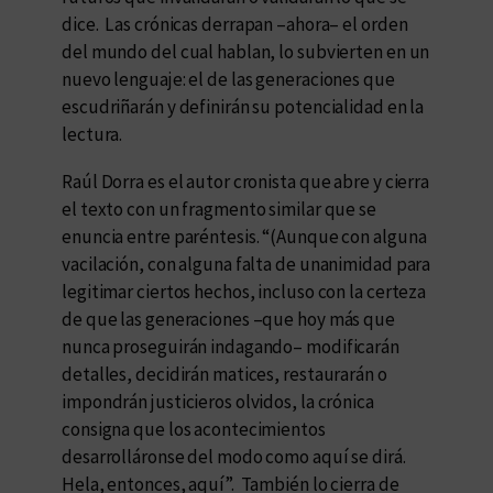
dice. Las crónicas derrapan –ahora– el orden
del mundo del cual hablan, lo subvierten en un
nuevo lenguaje: el de las generaciones que
escudriñarán y definirán su potencialidad en la
lectura.
Raúl Dorra es el autor cronista que abre y cierra
el texto con un fragmento similar que se
enuncia entre paréntesis. “(Aunque con alguna
vacilación, con alguna falta de unanimidad para
legitimar ciertos hechos, incluso con la certeza
de que las generaciones –que hoy más que
nunca proseguirán indagando– modificarán
detalles, decidirán matices, restaurarán o
impondrán justicieros olvidos, la crónica
consigna que los acontecimientos
desarrolláronse del modo como aquí se dirá.
Hela, entonces, aquí”. También lo cierra de