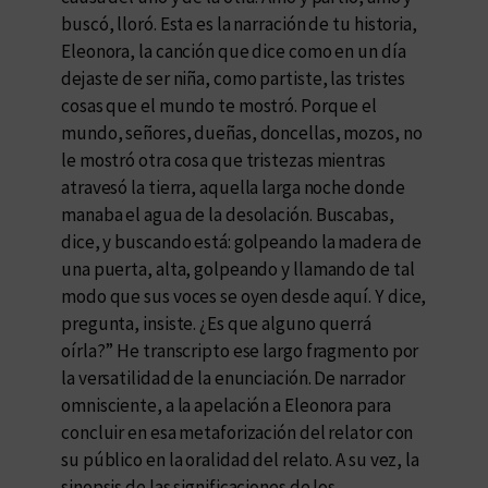
buscó, lloró. Esta es la narración de tu historia,
Eleonora, la canción que dice como en un día
dejaste de ser niña, como partiste, las tristes
cosas que el mundo te mostró. Porque el
mundo, señores, dueñas, doncellas, mozos, no
le mostró otra cosa que tristezas mientras
atravesó la tierra, aquella larga noche donde
manaba el agua de la desolación. Buscabas,
dice, y buscando está: golpeando la madera de
una puerta, alta, golpeando y llamando de tal
modo que sus voces se oyen desde aquí. Y dice,
pregunta, insiste. ¿Es que alguno querrá
oírla?” He transcripto ese largo fragmento por
la versatilidad de la enunciación. De narrador
omnisciente, a la apelación a Eleonora para
concluir en esa metaforización del relator con
su público en la oralidad del relato. A su vez, la
sinopsis de las significaciones de los