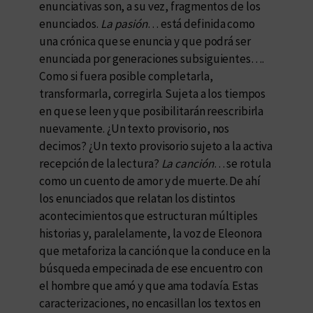
enunciativas son, a su vez, fragmentos de los
enunciados.
La pasión
… está definida como
una crónica que se enuncia y que podrá ser
enunciada por generaciones subsiguientes….
Como si fuera posible completarla,
transformarla, corregirla. Sujeta a los tiempos
en que se leen y que posibilitarán reescribirla
nuevamente. ¿Un texto provisorio, nos
decimos? ¿Un texto provisorio sujeto a la activa
recepción de la lectura?
La canción
… se rotula
como un cuento de amor y de muerte. De ahí
los enunciados que relatan los distintos
acontecimientos que estructuran múltiples
historias y, paralelamente, la voz de Eleonora
que metaforiza la canción que la conduce en la
búsqueda empecinada de ese encuentro con
el hombre que amó y que ama todavía. Estas
caracterizaciones, no encasillan los textos en