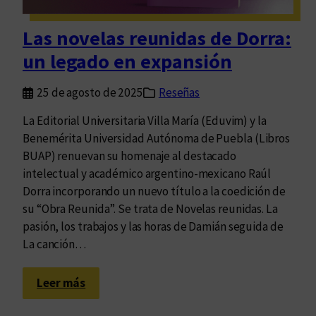
d
q
Las novelas reunidas de Dorra:
u
un legado en expansión
e
p
25 de agosto de 2025
Reseñas
u
e
La Editorial Universitaria Villa María (Eduvim) y la
d
Benemérita Universidad Autónoma de Puebla (Libros
e
BUAP) renuevan su homenaje al destacado
v
intelectual y académico argentino-mexicano Raúl
i
Dorra incorporando un nuevo título a la coedición de
s
su “Obra Reunida”. Se trata de Novelas reunidas. La
l
pasión, los trabajos y las horas de Damián seguida de
u
La canción…
m
b
:
Leer más
r
L
a