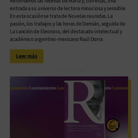
Retomamos las reseñas de María y, con ellas, una
entrada a su universo de lectora minuciosa y sensible.
En esta ocasión se trata de Novelas reunidas. La
pasión, los trabajos y las horas de Damián, seguida de
La canción de Eleonora, del destacado intelectual y
académico argentino-mexicano Raúl Dorra.
:
Leer más
L
a
i
n
f
i
n
i
t
u