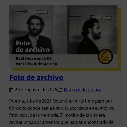
a
r
s
e
n
s
o
e
v
m
e
u
l
n
a
d
s
o
r
p
e
o
Foto de archivo
u
s
n
i
20 de agosto de 2025
Material de prensa
i
b
d
Puebla, julio de 2025 Ocurrió en mi último paso por
l
a
Córdoba donde tenía una cita acordada en el Archivo
e
s
Provincial de la Memoria. El motivo de la cita era
q
d
revisar unos documentos que habían encontrado de
u