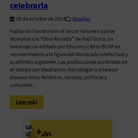
x
celebrarla
p
a
28 de octubre de 2024
Reseñas
n
Hablar de literatura es el tercer volumen que se
s
incorpora a la “Obra Reunida” de Raúl Dorra, un
i
homenaje co-editado por Eduvim y Libros BUAP en
ó
reconocimiento a la figura del destacado intelectual y
n
académico argenmex. Las producciones sostenidas en
el tiempo son desafiantes. Nos obligan a atravesar
diversos hitos históricos, sociales, políticos y
culturales.…
:
Leer más
P
e
n
s