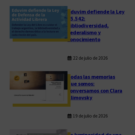
l
e
Eduvim defiende la Ley
b
25.542:
bibliodiversidad,
r
federalismo y
a
conocimiento
r
l
a
22 de julio de 2026
Todas las memorias
que somos:
conversamos con Clara
Klimovsky
19 de julio de 2026
La luminosidad de una