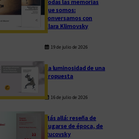
Todas las memorias
que somos:
conversamos con
Clara Klimovsky
19 de julio de 2026
La luminosidad de una
propuesta
16 de julio de 2026
Más allá: reseña de
Fugarse de época, de
Rucovsky