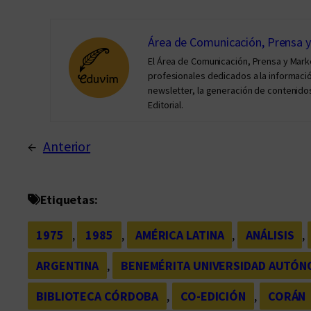
Área de Comunicación, Prensa 
El Área de Comunicación, Prensa y Mar
profesionales dedicados a la información 
newsletter, la generación de contenidos
Editorial.
←
Anterior
Etiquetas:
1975
, 
1985
, 
AMÉRICA LATINA
, 
ANÁLISIS
, 
ARGENTINA
, 
BENEMÉRITA UNIVERSIDAD AUTÓN
BIBLIOTECA CÓRDOBA
, 
CO-EDICIÓN
, 
CORÁN