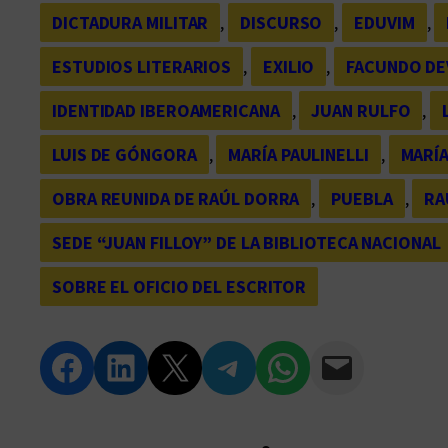
DICTADURA MILITAR
, 
DISCURSO
, 
EDUVIM
, 
ESTUDIOS LITERARIOS
, 
EXILIO
, 
FACUNDO DE
IDENTIDAD IBEROAMERICANA
, 
JUAN RULFO
, 
LUIS DE GÓNGORA
, 
MARÍA PAULINELLI
, 
MARÍ
OBRA REUNIDA DE RAÚL DORRA
, 
PUEBLA
, 
RA
SEDE “JUAN FILLOY” DE LA BIBLIOTECA NACIONAL
SOBRE EL OFICIO DEL ESCRITOR
Compartir en Facebook
Compartir en LinkedIn
Compartir en Twitter
Compartir en Telegram
Compartir en WhatsApp
Compartir vía Email