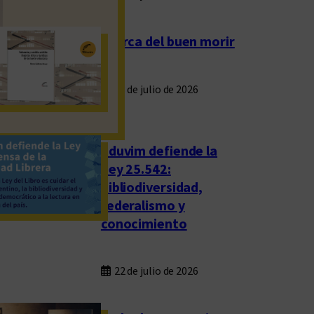
Acerca del buen morir
23 de julio de 2026
Eduvim defiende la
Ley 25.542:
bibliodiversidad,
federalismo y
conocimiento
22 de julio de 2026