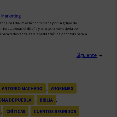
y Marketing
keting de Eduvim está conformada por un grupo de
institucional, el diseño y el arte, la mensajería por
 para redes sociales y la realización de podcasts para la
Siguiente
→
ANTONIO MACHADO
, 
ARGENMEX
, 
OMA DE PUEBLA
, 
BIBLIA
, 
, 
CRÍTICAS
, 
CUENTOS REUNIDOS
, 