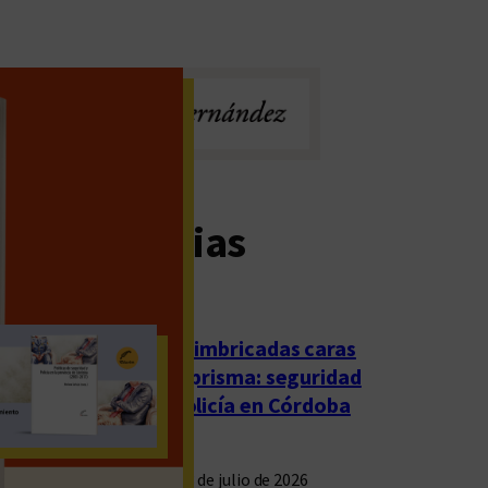
imas noticias
Las imbricadas caras
del prisma: seguridad
y policía en Córdoba
23 de julio de 2026