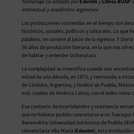
homenaje co-editado por
Eduvim
y
Libros BUAP
e
intelectual y académico argenmex.
Las producciones sostenidas en el tiempo son desaf
históricos, sociales, políticos y culturales. Lo que
palabras, se somete al juicio de la vigencia. Y Dorr
50 años de producción literaria, en la que nos ofr
de habitar y entender la literatura.
La complejidad se intensifica cuando nos encontr
mitad de una década, en 1975, y terminado a mitad
de Córdoba, Argentina, y finalizó en Puebla, México
más crueles de América Latina, con el exilio como 
Ese contexto de incertidumbre y resistencia enmar
que no hubiese podido concretarse si no fuera por 
Benemérita Universidad Autónoma de Puébla (BUAP)
Universitaria Villa María (
Eduvim
), esta institución