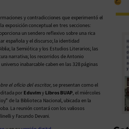
formaciones y contradicciones que experimentó el
la exposición conceptual en tres secciones:
roporciona un sendero reflexivo sobre una rica
r española y el discurso; la identidad
blia; la Semiótica y los Estudios Literarios; las
tura narrativa; los recorridos de Antonio
universo inabarcable caben en las 328 páginas
bre el oficio del escritor
, se presentan como el
editada por
Eduvim
y
Libros BUAP
, el miércoles
loy” de la Biblioteca Nacional, ubicada en la
oba. La reunión contará con los valiosos
inelli y Facundo Devani.
ico
y en su
versión digital
.