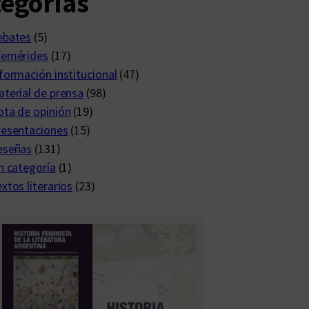
egorías
ebates
(5)
femérides
(17)
formación institucional
(47)
terial de prensa
(98)
ta de opinión
(19)
resentaciones
(15)
eseñas
(131)
n categoría
(1)
xtos literarios
(23)