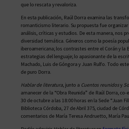
que lo rescata y revaloriza.
En esta publicación, Raúl Dorra examina las trans
romanticismo literario. Su propuesta fue organizar 
análisis, críticas y estudios. De esta manera, nos p
diversidad temática. Géneros como la poesía popula
iberoamericana; los contrastes entre el Corán y la Bi
estrategias del lenguaje; lo apasionante de la escri
Machado, Luis de Góngora y Juan Rulfo. Todo este 
de puro Dorra.
Hablar de literatura
, junto a
Cuentos reunidos
y
So
amanecer de la “Obra Reunida” de Raúl Dorra, co-
30 de octubre a las 18:00 horas en la Sede “Juan Fil
Biblioteca Córdoba, 27 de Abril 375, ciudad de Córd
comentarios de María Teresa Andruetto, María Paul
Podés adquirir
Hablar de literatura
en
formato fís