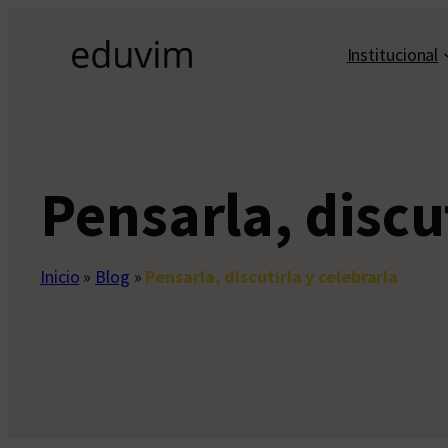
Saltar
al
Institucional
contenido
Pensarla, discut
Inicio
»
Blog
»
Pensarla, discutirla y celebrarla