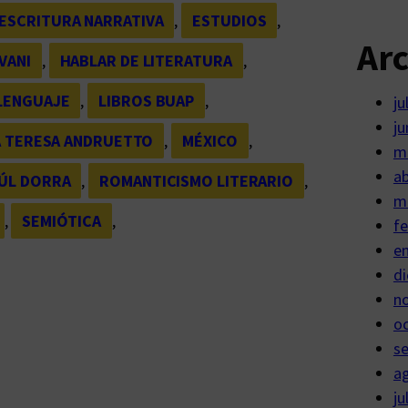
ESCRITURA NARRATIVA
, 
ESTUDIOS
, 
Ar
VANI
, 
HABLAR DE LITERATURA
, 
LENGUAJE
, 
LIBROS BUAP
, 
ju
ju
A TERESA ANDRUETTO
, 
MÉXICO
, 
m
ab
ÚL DORRA
, 
ROMANTICISMO LITERARIO
, 
m
, 
SEMIÓTICA
, 
fe
e
di
n
o
s
a
ju