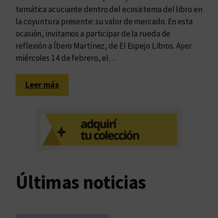
temática acuciante dentro del ecosistema del libro en
la coyuntura presente: su valor de mercado. En esta
ocasión, invitamos a participar de la rueda de
reflexión a Íbero Martínez, de El Espejo Libros. Ayer
miércoles 14 de febrero, el…
:
Leer más
¿
Q
u
é
s
u
c
Últimas noticias
e
d
e