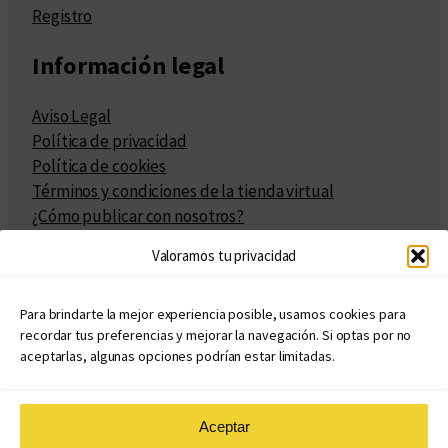
Registro
Información legal
Aviso Legal
Política de privacidad
Política de cookies
Términos y condiciones de la tienda virtual
¿Cómo publicar con nosotros?
Compra y venta de derechos
Valoramos tu privacidad
Políticas de publicación
Facturación
Políticas de coedición
Para brindarte la mejor experiencia posible, usamos cookies para
recordar tus preferencias y mejorar la navegación. Si optas por no
Atribuciones
aceptarlas, algunas opciones podrían estar limitadas.
Aceptar
© Copyright 2020 – 2026