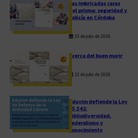
c
Las imbricadas caras
o
del prisma: seguridad y
n
policía en Córdoba
e
l
23 de julio de 2026
p
r
e
Acerca del buen morir
c
i
23 de julio de 2026
o
d
e
l
Eduvim defiende la Ley
o
25.542:
bibliodiversidad,
s
federalismo y
l
conocimiento
i