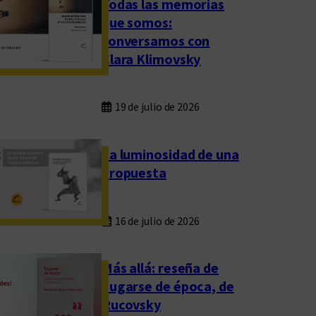
Todas las memorias
que somos:
conversamos con
Clara Klimovsky
19 de julio de 2026
La luminosidad de una
propuesta
16 de julio de 2026
Más allá: reseña de
Fugarse de época, de
Rucovsky