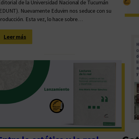
ditorial de la Universidad Nacional de Tucumán
L
(EDUNT). Nuevamente Eduvim nos seduce con su
i
roducción. Esta vez, lo hace sobre…
b
r
:
Leer más
e
L
r
a
í
u
a
r
U
a
n
E
i
s
v
t
e
r
r
i
s
n
i
y