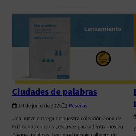
e
r
i
a
I
n
t
e
r
n
a
Ciudades de palabras
c
i
10 de junio de 2025
Reseñas
o
Una nueva entrega de nuestra colección Zona de
n
Crítica nos convoca, esta vez para adentrarnos en
C
a
Páginas públicas. Leer en el paisaje callejero de