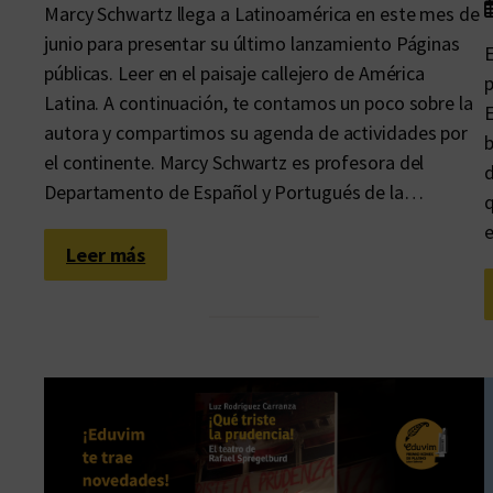
Marcy Schwartz llega a Latinoamérica en este mes de
junio para presentar su último lanzamiento Páginas
E
públicas. Leer en el paisaje callejero de América
p
Latina. A continuación, te contamos un poco sobre la
E
autora y compartimos su agenda de actividades por
b
el continente. Marcy Schwartz es profesora del
d
Departamento de Español y Portugués de la…
q
e
:
Leer más
I
t
i
n
e
r
a
r