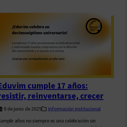
a
e
s
l
i
o
n
e
g
s
u
t
l
é
a
t
r
i
i
c
d
o
Eduvim cumple 17 años:
a
y
d
resistir, reinventarse, crecer
l
d
o
e
9 de junio de 2025
Información institucional
r
q
umplir años no siempre es una celebración sin
e
u