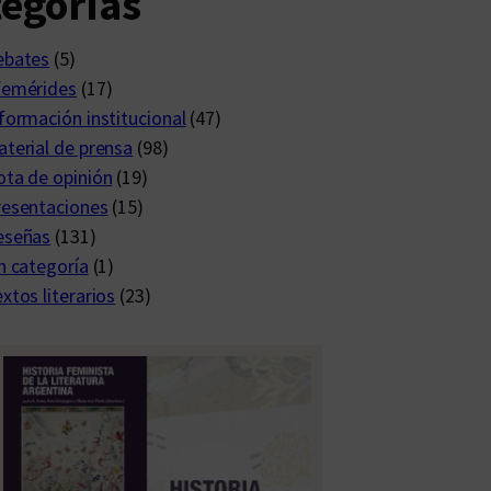
egorías
ebates
(5)
femérides
(17)
formación institucional
(47)
terial de prensa
(98)
ta de opinión
(19)
resentaciones
(15)
eseñas
(131)
n categoría
(1)
xtos literarios
(23)