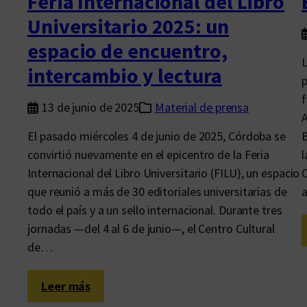
Feria Internacional del Libro
o
Universitario 2025: un
espacio de encuentro,
L
intercambio y lectura
p
f
13 de junio de 2025
Material de prensa
A
El pasado miércoles 4 de junio de 2025, Córdoba se
B
convirtió nuevamente en el epicentro de la Feria
l
Internacional del Libro Universitario (FILU), un espacio
C
que reunió a más de 30 editoriales universitarias de
todo el país y a un sello internacional. Durante tres
jornadas —del 4 al 6 de junio—, el Centro Cultural
de…
:
Leer más
F