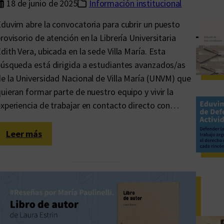
18 de junio de 2025
Información institucional
duvim abre la convocatoria para cubrir un puesto
rovisorio de atención en la Librería Universitaria
dith Vera, ubicada en la sede Villa María. Esta
úsqueda está dirigida a estudiantes avanzados/as
e la Universidad Nacional de Villa María (UNVM) que
uieran formar parte de nuestro equipo y vivir la
xperiencia de trabajar en contacto directo con…
:
Leer más
B
u
s
c
a
m