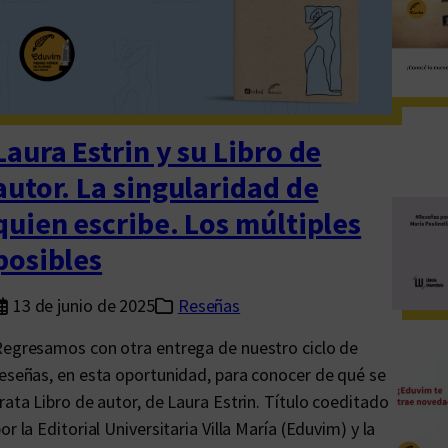
o
s
l
i
b
r
Laura Estrin y su Libro de
e
autor. La singularidad de
r
quien escribe. Los múltiples
o
/
posibles
a
p
13 de junio de 2025
Reseñas
a
egresamos con otra entrega de nuestro ciclo de
r
eseñas, en esta oportunidad, para conocer de qué se
a
rata Libro de autor, de Laura Estrin. Título coeditado
l
or la Editorial Universitaria Villa María (Eduvim) y la
a