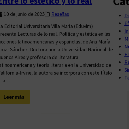
Cat
Entre lo estético y lo real
t
s
a
u
10 de junio de 2025
Reseñas
D
r
L
E
i
a Editorial Universitaria Villa María (Eduvim)
i
In
a
resenta Lecturas de lo real. Política y estética en las
b
Ma
E
icciones latinoamericanas y españolas, de Ana María
r
No
d
mar Sánchez. Doctora por la Universidad Nacional de
o
P
i
uenos Aires y profesora de literatura
d
R
t
atinoamericana y teoría literaria en la Universidad de
e
Si
h
alifornia-Irvine, la autora se incorpora con este título
a
Te
V
a la…
u
e
t
r
:
Leer más
o
a
E
r
n
.
t
L
r