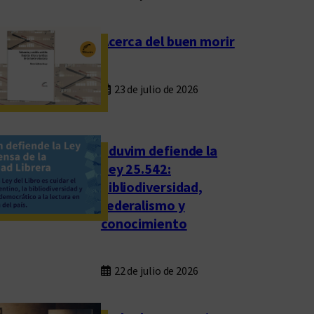
Acerca del buen morir
23 de julio de 2026
Eduvim defiende la
Ley 25.542:
bibliodiversidad,
federalismo y
conocimiento
22 de julio de 2026