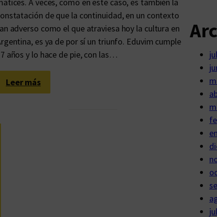
atices. A veces, como en este caso, es también la
a
i
onstatación de que la continuidad, en un contexto
l
e
Ar
an adverso como el que atraviesa hoy la cultura en
n
rgentina, es ya de por sí un triunfo. Eduvim cumple
e
7 años y lo hace de pie, con las…
ju
s
ju
c
m
:
Leer más
r
ab
E
i
m
d
b
fe
u
e
e
v
.
di
i
L
n
m
o
o
c
s
s
u
m
a
m
ú
ju
p
l