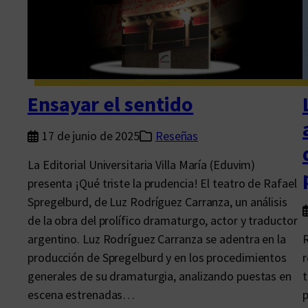
i
o
l
a
t
Ensayar el sentido
i
n
17 de junio de 2025
Reseñas
o
La Editorial Universitaria Villa María (Eduvim)
a
presenta ¡Qué triste la prudencia! El teatro de Rafael
m
Spregelburd, de Luz Rodríguez Carranza, un análisis
e
de la obra del prolífico dramaturgo, actor y traductor
r
argentino. Luz Rodríguez Carranza se adentra en la
R
i
producción de Spregelburd y en los procedimientos
r
c
generales de su dramaturgia, analizando puestas en
t
a
escena estrenadas…
p
n