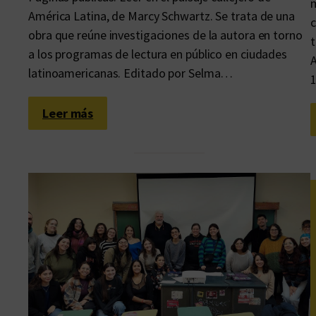
m
l
América Latina, de Marcy Schwartz. Se trata de una
c
d
obra que reúne investigaciones de la autora en torno
t
e
a los programas de lectura en público en ciudades
A
l
latinoamericanas. Editado por Selma…
1
L
i
:
Leer más
b
C
r
i
o
u
U
d
n
a
i
d
v
e
e
s
r
d
s
e
i