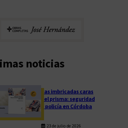
imas noticias
Las imbricadas caras
del prisma: seguridad
y policía en Córdoba
23 de julio de 2026