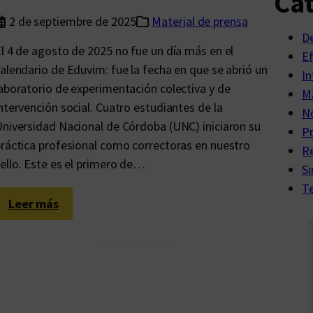
Cat
c
2 de septiembre de 2025
Material de prensa
a
D
l 4 de agosto de 2025 no fue un día más en el
c
E
alendario de Eduvim: fue la fecha en que se abrió un
o
In
aboratorio de experimentación colectiva y de
n
Ma
ntervención social. Cuatro estudiantes de la
t
No
niversidad Nacional de Córdoba (UNC) iniciaron su
r
P
ráctica profesional como correctoras en nuestro
a
R
ello. Este es el primero de…
h
Si
e
Te
g
:
Leer más
e
U
m
n
ó
l
n
a
i
b