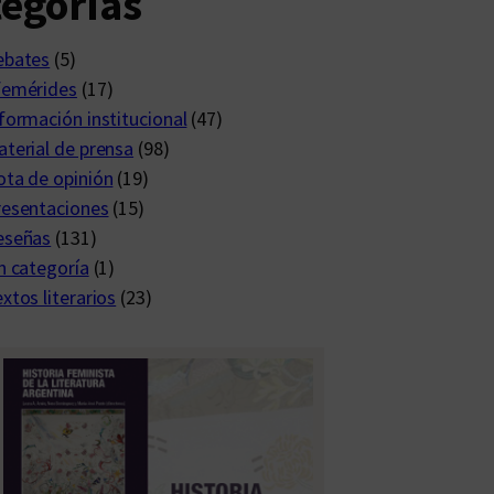
egorías
ebates
(5)
femérides
(17)
formación institucional
(47)
terial de prensa
(98)
ta de opinión
(19)
resentaciones
(15)
eseñas
(131)
n categoría
(1)
xtos literarios
(23)