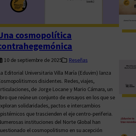
r
a
g
m
Una cosmopolítica
e
contrahegemónica
n
t
10 de septiembre de 2025
Reseñas
a
a Editorial Universitaria Villa María (Eduvim) lanza
d
osmopolitismos disidentes. Redes, viajes,
o
rticulaciones, de Jorge Locane y Mario Cámara, un
s
ibro que reúne un conjunto de ensayos en los que se
d
xploran solidaridades, pactos e intercambios
e
pistémicos que trascienden el eje centro-periferia.
u
umerosas instituciones del Norte Global han
n
uestionado el cosmopolitismo en su acepción
a