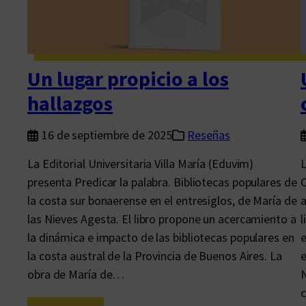
d
q
u
e
Un lugar propicio a los
a
hallazgos
ú
n
16 de septiembre de 2025
Reseñas
b
u
La Editorial Universitaria Villa María (Eduvim)
L
s
presenta Predicar la palabra. Bibliotecas populares de
C
c
la costa sur bonaerense en el entresiglos, de María de
a
a
las Nieves Agesta. El libro propone un acercamiento a
l
m
la dinámica e impacto de las bibliotecas populares en
e
o
la costa austral de la Provincia de Buenos Aires. La
e
s
obra de María de…
N
c