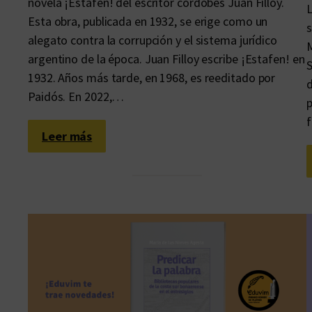
novela ¡Estafen! del escritor cordobés Juan Filloy.
L
Esta obra, publicada en 1932, se erige como un
s
alegato contra la corrupción y el sistema jurídico
M
argentino de la época. Juan Filloy escribe ¡Estafen! en
S
1932. Años más tarde, en 1968, es reeditado por
d
Paidós. En 2022,…
p
f
:
Leer más
L
a
l
i
b
e
r
t
a