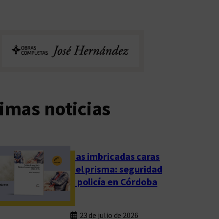
imas noticias
Las imbricadas caras
del prisma: seguridad
y policía en Córdoba
23 de julio de 2026