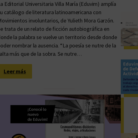
a Editorial Universitaria Villa María (Eduvim) amplía
u catálogo de literatura latinoamericana con
ovimientos involuntarios, de Yulieth Mora Garzón.
e trata de un relato de ficción autobiográfica en
onde la palabra se vuelve un territorio desde donde
oder nombrar la ausencia. “La poesía se nutre de la
alta más que de la sobra. Se nutre…
:
Leer más
L
o
s
e
c
o
s
f