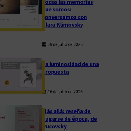
Todas las memorias
que somos:
conversamos con
Clara Klimovsky
19 de julio de 2026
La luminosidad de una
propuesta
16 de julio de 2026
Más allá: reseña de
Fugarse de época, de
Rucovsky