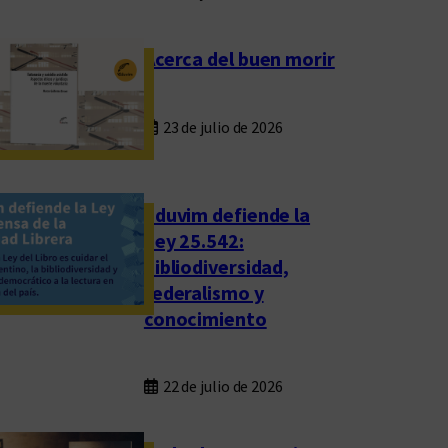
Acerca del buen morir
23 de julio de 2026
Eduvim defiende la
Ley 25.542:
bibliodiversidad,
federalismo y
conocimiento
22 de julio de 2026