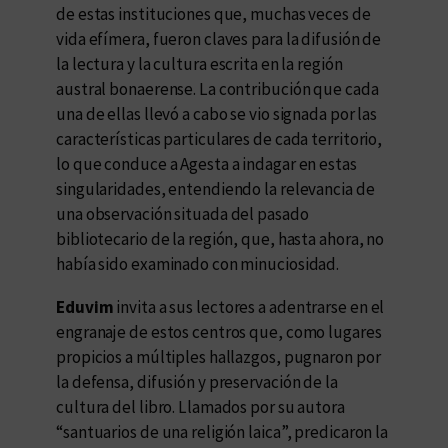
de estas instituciones que, muchas veces de
vida efímera, fueron claves para la difusión de
la lectura y la cultura escrita en la región
austral bonaerense. La contribución que cada
una de ellas llevó a cabo se vio signada por las
características particulares de cada territorio,
lo que conduce a Agesta a indagar en estas
singularidades, entendiendo la relevancia de
una observación situada del pasado
bibliotecario de la región, que, hasta ahora, no
había sido examinado con minuciosidad.
Eduvim
invita a sus lectores a adentrarse en el
engranaje de estos centros que, como lugares
propicios a múltiples hallazgos, pugnaron por
la defensa, difusión y preservación de la
cultura del libro. Llamados por su autora
“santuarios de una religión laica”, predicaron la