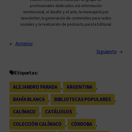
profesionales dedicados a la información
institucional, el diseño y el arte, la mensajería por
newsletter, la generación de contenidos para redes
sociales y la realización de podcasts para la Editorial.
←
Anterior
Siguiente
→
Etiquetas:
ALEJANDRO PARADA
, 
ARGENTINA
, 
BAHÍA BLANCA
, 
BIBLIOTECAS POPULARES
, 
CALÍMACO
, 
CATÁLOGOS
, 
COLECCIÓN CALÍMACO
, 
CÓRDOBA
, 