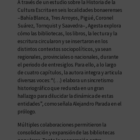
A través de un estudio sobre la Historia de la
Cultura Escrita en seis localidades bonaerenses
–Bahía Blanca, Tres Arroyos, Pigüé, Coronel
Suárez, Tornquist y Saavedra–, Agesta explora
cómo las bibliotecas, los libros, la lectura y la
escritura circularon y se insertaron en los
distintos contextos sociopolíticos, ya sean
regionales, provinciales o nacionales, durante
el periodo de entresiglos. Para ello, a lo largo
de cuatro capítulos, la autora integra y articula
diversas voces: “(…) elabora un sincretismo
historiográfico que redunda en un gran
hallazgo para dilucidar la dinámica de estas
entidades”, como señala Alejandro Parada en el
prólogo.
Múltiples colaboraciones permitieron la
consolidación y expansión de las bibliotecas