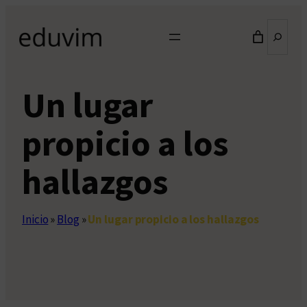
Saltar
Buscar
al
contenido
Un lugar
propicio a los
hallazgos
Inicio
»
Blog
»
Un lugar propicio a los hallazgos