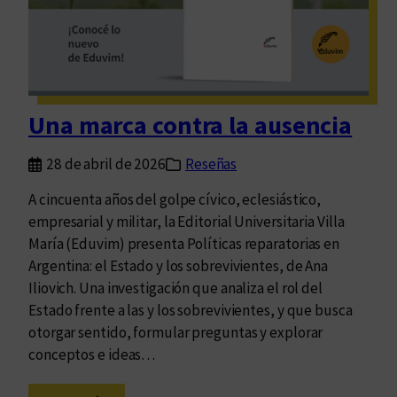
i
d
a
d
e
Una marca contra la ausencia
s
e
28 de abril de 2026
Reseñas
n
t
A cincuenta años del golpe cívico, eclesiástico,
r
empresarial y militar, la Editorial Universitaria Villa
á
María (Eduvim) presenta Políticas reparatorias en
n
Argentina: el Estado y los sobrevivientes, de Ana
s
Iliovich. Una investigación que analiza el rol del
i
Estado frente a las y los sobrevivientes, y que busca
t
otorgar sentido, formular preguntas y explorar
o
conceptos e ideas…