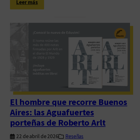
:
Leer más
U
n
a
m
a
r
c
a
c
o
n
t
El hombre que recorre Buenos
r
Aires: las Aguafuertes
a
l
porteñas de Roberto Arlt
a
a
22 de abril de 2026
Reseñas