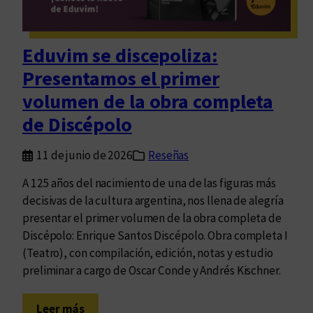
a
d
a
Eduvim se discepoliza:
s
Presentamos el primer
c
a
volumen de la obra completa
r
de Discépolo
a
s
11 de junio de 2026
Reseñas
d
e
A 125 años del nacimiento de una de las figuras más
l
decisivas de la cultura argentina, nos llena de alegría
p
presentar el primer volumen de la obra completa de
r
Discépolo: Enrique Santos Discépolo. Obra completa I
i
(Teatro), con compilación, edición, notas y estudio
s
preliminar a cargo de Oscar Conde y Andrés Kischner.
m
a
:
Leer más