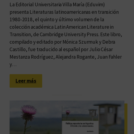
f
La Editorial Universitaria Villa María (Eduvim)
e
presenta Literaturas latinoamericanas en transición
m
1980-2018, el quinto y último volumen de la
i
colección académica Latin American Literature in
n
Transition, de Cambridge University Press. Este libro,
i
compilado y editado por Mónica Szurmuk y Debra
s
Castillo, fue traducido al español por Julio César
t
Mestanza Rodríguez, Alejandra Rogante, Juan Fahler
a
y…
:
Leer más
T
e
x
t
u
a
l