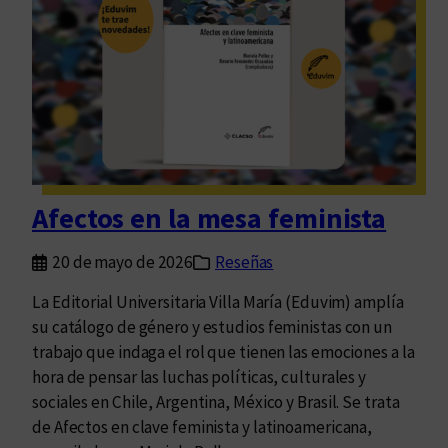
g
r
c
u
L
o
a
a
m
l
s
p
t
H
l
a
a
e
j
b
t
a
a
a
Afectos en la mesa feminista
d
n
d
a
a
e
20 de mayo de 2026
Reseñas
s
D
i
La Editorial Universitaria Villa María (Eduvim) amplía
s
su catálogo de género y estudios feministas con un
c
trabajo que indaga el rol que tienen las emociones a la
é
hora de pensar las luchas políticas, culturales y
p
sociales en Chile, Argentina, México y Brasil. Se trata
o
de Afectos en clave feminista y latinoamericana,