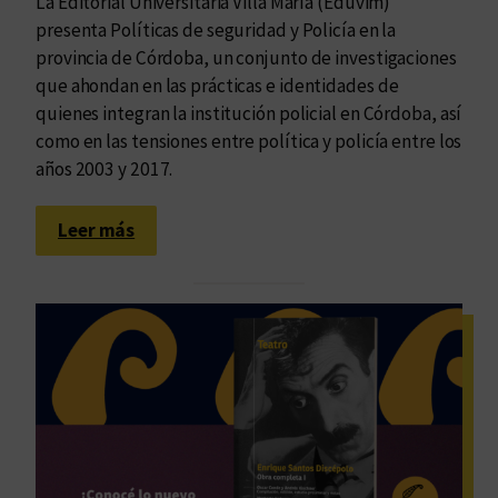
La Editorial Universitaria Villa María (Eduvim)
presenta Políticas de seguridad y Policía en la
provincia de Córdoba, un conjunto de investigaciones
que ahondan en las prácticas e identidades de
quienes integran la institución policial en Córdoba, así
como en las tensiones entre política y policía entre los
años 2003 y 2017.
:
Leer más
L
a
s
i
m
b
r
i
c