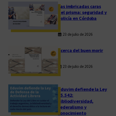
c
A
Las imbricadas caras
u
r
del prisma: seguridad y
a
l
policía en Córdoba
r
t
t
23 de julio de 2026
a
d
i
Acerca del buen morir
m
e
23 de julio de 2026
n
s
i
ó
Eduvim defiende la Ley
n
25.542:
bibliodiversidad,
q
federalismo y
u
conocimiento
e