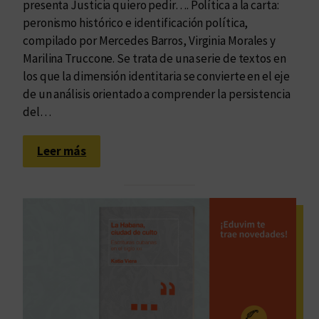
presenta Justicia quiero pedir…. Política a la carta:
e
a
peronismo histórico e identificación política,
n
:
compilado por Mercedes Barros, Virginia Morales y
C
P
Marilina Truccone. Se trata de una serie de textos en
ó
r
los que la dimensión identitaria se convierte en el eje
r
e
de un análisis orientado a comprender la persistencia
d
s
del…
o
e
b
n
:
Leer más
a
t
E
a
n
m
l
o
a
s
m
e
e
l
s
p
a
r
b
i