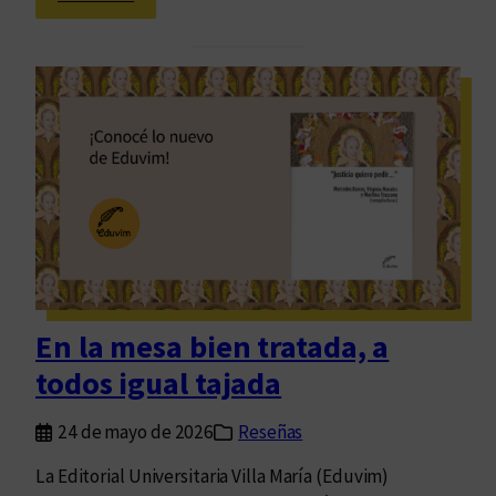
:
E
s
d
e
u
g
v
u
i
r
m
i
s
d
e
a
d
d
i
y
s
p
c
En la mesa bien tratada, a
o
e
l
todos igual tajada
p
i
o
c
24 de mayo de 2026
Reseñas
l
í
i
La Editorial Universitaria Villa María (Eduvim)
a
z