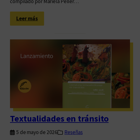
l
compilado por Mariela Peller…
o
:
Leer más
A
f
e
c
t
o
s
e
n
l
a
m
Textualidades en tránsito
e
s
5 de mayo de 2026
Reseñas
a