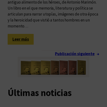
antiguo alimento de los héroes, de Antonio Marimón.
s
Un libro en el que memoria, literatura y política se
p
articulan para narrar utopías, imágenes de otra época
o
y la heroicidad que vistió a tantos hombres en un
r
momento…
t
e
:
ñ
Leer más
E
a
s
s
Publicación siguiente
→
a
d
s
e
u
R
e
o
r
b
t
e
Últimas noticias
e
r
d
t
e
o