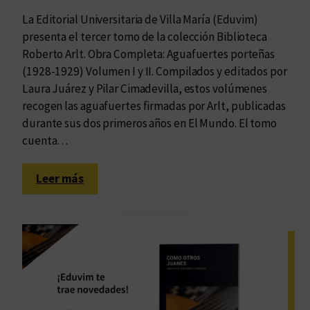
u
La Editorial Universitaria de Villa María (Eduvim)
s
presenta el tercer tomo de la colección Biblioteca
e
Roberto Arlt. Obra Completa: Aguafuertes porteñas
n
(1928-1929) Volumen I y II. Compilados y editados por
c
Laura Juárez y Pilar Cimadevilla, estos volúmenes
i
recogen las aguafuertes firmadas por Arlt, publicadas
a
durante sus dos primeros años en El Mundo. El tomo
cuenta…
:
Leer más
E
l
h
o
m
b
r