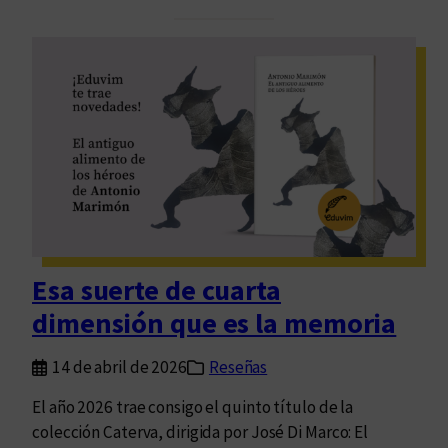
i
u
r
a
e
n
s
l
:
l
l
e
a
v
s
a
A
u
g
n
u
c
Esa suerte de cuarta
a
a
f
dimensión que es la memoria
n
u
t
e
14 de abril de 2026
Reseñas
o
r
El año 2026 trae consigo el quinto título de la
t
colección Caterva, dirigida por José Di Marco: El
e