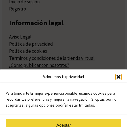
Inicio de sesión
Registro
Información legal
Aviso Legal
Política de privacidad
Política de cookies
Términos y condiciones de la tienda virtual
¿Cómo publicar con nosotros?
Compra y venta de derechos
Valoramos tu privacidad
Políticas de publicación
Facturación
Políticas de coedición
Para brindarte la mejor experiencia posible, usamos cookies para
recordar tus preferencias y mejorar la navegación. Si optas por no
Atribuciones
aceptarlas, algunas opciones podrían estar limitadas.
Aceptar