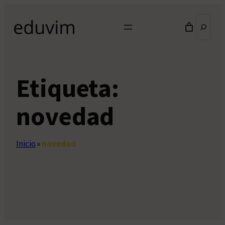
Saltar
Buscar
al
contenido
Etiqueta:
novedad
Inicio
»
novedad