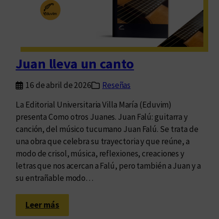
e
q
u
e
r
Juan lleva un canto
e
c
16 de abril de 2026
Reseñas
o
r
La Editorial Universitaria Villa María (Eduvim)
r
presenta Como otros Juanes. Juan Falú: guitarra y
e
canción, del músico tucumano Juan Falú. Se trata de
B
una obra que celebra su trayectoria y que reúne, a
u
modo de crisol, música, reflexiones, creaciones y
e
letras que nos acercan a Falú, pero también a Juan y a
n
su entrañable modo…
o
s
:
Leer más
A
J