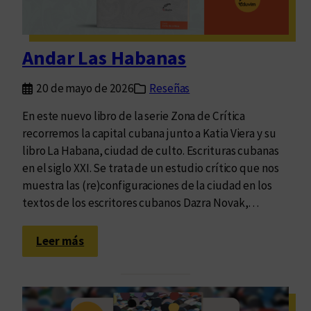
i
m
e
e
n
r
Andar Las Habanas
t
v
r
o
20 de mayo de 2026
Reseñas
a
l
t
En este nuevo libro de la serie Zona de Crítica
u
a
recorremos la capital cubana junto a Katia Viera y su
m
d
libro La Habana, ciudad de culto. Escrituras cubanas
e
a
en el siglo XXI. Se trata de un estudio crítico que nos
n
,
muestra las (re)configuraciones de la ciudad en los
d
a
textos de los escritores cubanos Dazra Novak,…
e
t
l
o
:
a
Leer más
d
A
o
o
n
b
s
d
r
i
a
a