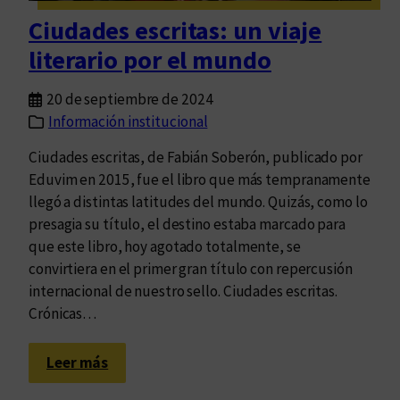
s
Ciudades escritas: un viaje
o
literario por el mundo
b
r
20 de septiembre de 2024
e
Información institucional
l
a
Ciudades escritas, de Fabián Soberón, publicado por
r
Eduvim en 2015, fue el libro que más tempranamente
e
llegó a distintas latitudes del mundo. Quizás, como lo
t
presagia su título, el destino estaba marcado para
ó
que este libro, hoy agotado totalmente, se
r
convirtiera en el primer gran título con repercusión
i
internacional de nuestro sello. Ciudades escritas.
c
Crónicas…
a
k
:
Leer más
o
C
r