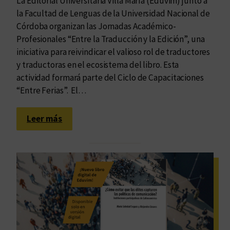
La Editorial Universitaria Villa María (Eduvim) junto a
t
la Facultad de Lenguas de la Universidad Nacional de
o
Córdoba organizan las Jornadas Académico-
r
Profesionales “Entre la Traducción y la Edición”, una
i
iniciativa para reivindicar el valioso rol de traductores
a
y traductoras en el ecosistema del libro. Esta
p
actividad formará parte del Ciclo de Capacitaciones
a
“Entre Ferias”. El…
r
a
:
l
Leer más
E
a
d
r
u
e
v
c
i
e
m
p
i
c
n
i