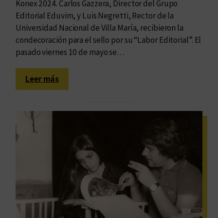
d
Konex 2024. Carlos Gazzera, Director del Grupo
T
e
Editorial Eduvim, y Luis Negretti, Rector de la
r
s
Universidad Nacional de Villa María, recibieron la
a
c
condecoración para el sello por su “Labor Editorial”. El
d
í
pasado viernes 10 de mayo se…
u
v
c
i
:
c
Leer más
c
U
i
a
n
ó
s
t
n
r
y
i
l
p
a
l
E
e
d
r
i
e
c
c
i