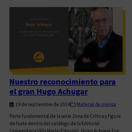
i
d
u
o
d
n
a
i
d
a
e
n
s
a
e
s
c
r
Nuestro reconocimiento para
i
el gran Hugo Achugar
t
a
19 de septiembre de 2024
Material de prensa
s
:
Parte fundamental de la serie Zona de Crítica y figura
u
de fuste dentro del catálogo de la Editorial
n
Universitaria Villa María (Eduvim), Hugo Achugar fue