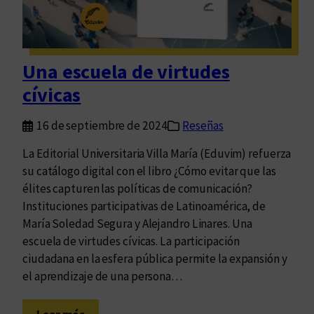
v
ó
i
n
t
d
a
e
Una escuela de virtudes
a
m
cívicas
p
a
a
n
16 de septiembre de 2024
Reseñas
r
u
t
s
La Editorial Universitaria Villa María (Eduvim) refuerza
i
c
su catálogo digital con el libro ¿Cómo evitar que las
c
r
élites capturen las políticas de comunicación?
i
i
Instituciones participativas de Latinoamérica, de
p
t
María Soledad Segura y Alejandro Linares. Una
a
o
escuela de virtudes cívicas. La participación
r
s
ciudadana en la esfera pública permite la expansión y
d
el aprendizaje de una persona…
e
l