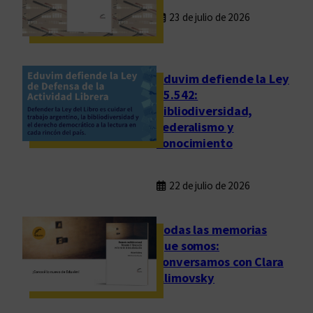
x
23 de julio de 2026
i
s
t
e
Eduvim defiende la Ley
n
25.542:
bibliodiversidad,
c
federalismo y
i
conocimiento
a
22 de julio de 2026
Todas las memorias
que somos:
conversamos con Clara
Klimovsky