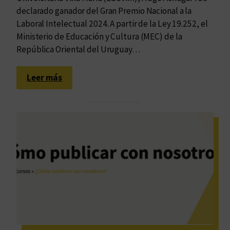
v
declarado ganador del Gran Premio Nacional a la
i
Laboral Intelectual 2024. A partir de la Ley 19.252, el
a
Ministerio de Educación y Cultura (MEC) de la
j
República Oriental del Uruguay…
e
l
:
Leer más
i
N
t
u
e
e
r
s
a
t
r
r
i
o
o
r
p
e
o
c
r
o
e