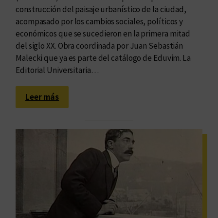
construcción del paisaje urbanístico de la ciudad,
acompasado por los cambios sociales, políticos y
económicos que se sucedieron en la primera mitad
del siglo XX. Obra coordinada por Juan Sebastián
Malecki que ya es parte del catálogo de Eduvim. La
Editorial Universitaria…
:
Leer más
¿
Y
q
u
é
e
s
l
o