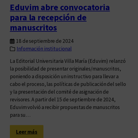
n
l
Eduvim abre convocatoria
o
m
para la recepción de
c
u
i
manuscritos
n
m
d
i
18 de septiembre de 2024
o
e
Información institucional
n
La Editorial Universitaria Villa María (Eduvim) relanzó
t
la posibilidad de presentar originales/manuscritos,
o
poniendo a disposición un instructivo para llevar a
p
cabo el proceso, las políticas de publicación del sello
a
y la presentación del comité de asignación de
r
revisores. A partir del 15 de septiembre de 2024,
a
Eduvim volvió a recibir propuestas de manuscritos
e
para su…
l
g
:
r
Leer más