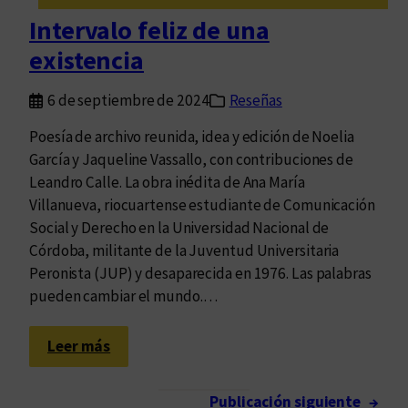
o
ó
Intervalo feliz de una
n
n
existencia
o
”
c
6 de septiembre de 2024
Reseñas
i
m
Poesía de archivo reunida, idea y edición de Noelia
i
García y Jaqueline Vassallo, con contribuciones de
e
Leandro Calle. La obra inédita de Ana María
n
Villanueva, riocuartense estudiante de Comunicación
t
Social y Derecho en la Universidad Nacional de
o
Córdoba, militante de la Juventud Universitaria
Peronista (JUP) y desaparecida en 1976. Las palabras
pueden cambiar el mundo.…
:
Leer más
I
n
Publicación siguiente
→