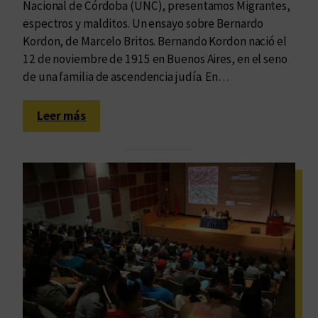
Nacional de Córdoba (UNC), presentamos Migrantes,
s
espectros y malditos. Un ensayo sobre Bernardo
a
Kordon, de Marcelo Britos. Bernando Kordon nació el
m
12 de noviembre de 1915 en Buenos Aires, en el seno
i
de una familia de ascendencia judía. En…
e
n
:
Leer más
t
U
o
n
s
a
r
e
v
i
s
i
ó
n