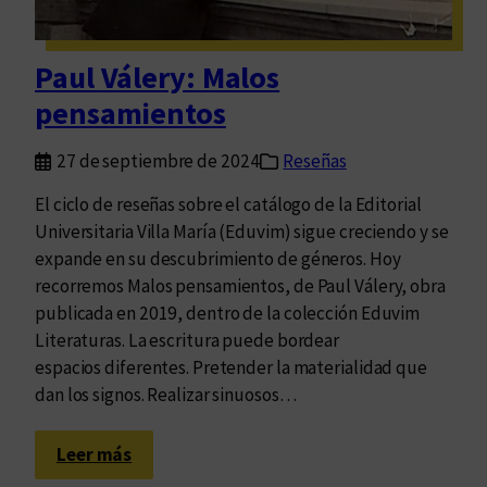
m
o
d
Paul Válery: Malos
e
pensamientos
r
n
27 de septiembre de 2024
Reseñas
o
s
El ciclo de reseñas sobre el catálogo de la Editorial
i
Universitaria Villa María (Eduvim) sigue creciendo y se
n
expande en su descubrimiento de géneros. Hoy
o
recorremos Malos pensamientos, de Paul Válery, obra
l
publicada en 2019, dentro de la colección Eduvim
o
Literaturas. La escritura puede bordear
a
espacios diferentes. Pretender la materialidad que
c
dan los signos. Realizar sinuosos…
t
u
:
Leer más
a
P