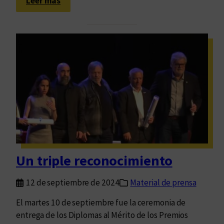
:
Leer más
a
U
s
n
J
a
o
e
r
s
n
c
a
u
d
e
a
l
s
a
“
d
E
e
n
Un triple reconocimiento
v
t
i
r
12 de septiembre de 2024
Material de prensa
r
e
t
El martes 10 de septiembre fue la ceremonia de
l
u
entrega de los Diplomas al Mérito de los Premios
a