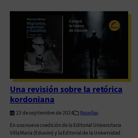
l
a
?
u
l
V
á
l
e
r
y
:
M
Una revisión sobre la retórica
a
kordoniana
l
o
23 de septiembre de 2024
Reseñas
s
p
En una nueva coedición de la Editorial Universitaria
e
Villa María (Eduvim) y la Editorial de la Universidad
n