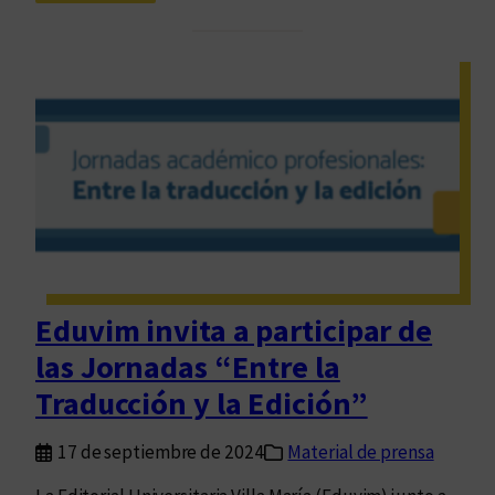
E
a
d
n
u
H
v
u
i
g
m
o
A
a
c
b
h
r
u
e
g
c
a
Eduvim invita a participar de
o
r
las Jornadas “Entre la
n
v
Traducción y la Edición”
o
c
17 de septiembre de 2024
Material de prensa
a