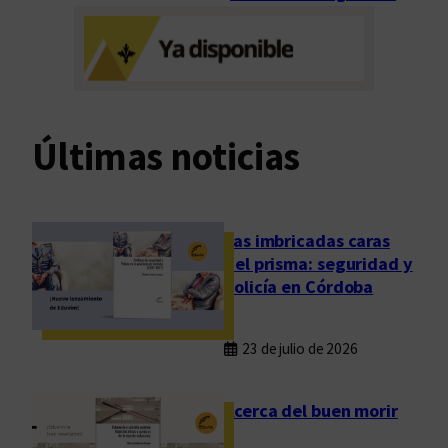
t
e
r
v
a
l
Últimas noticias
o
f
e
l
Las imbricadas caras
i
del prisma: seguridad y
z
policía en Córdoba
d
e
23 de julio de 2026
u
n
a
Acerca del buen morir
e