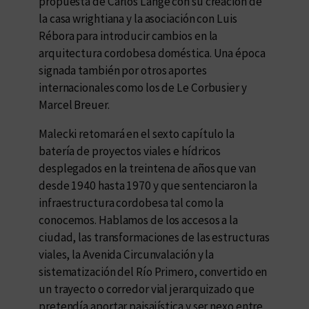
propuesta de Carlos Lange con su creación de
la casa wrightiana y la asociación con Luis
Rébora para introducir cambios en la
arquitectura cordobesa doméstica. Una época
signada también por otros aportes
internacionales como los de Le Corbusier y
Marcel Breuer.
Malecki retomará en el sexto capítulo la
batería de proyectos viales e hídricos
desplegados en la treintena de años que van
desde 1940 hasta 1970 y que sentenciaron la
infraestructura cordobesa tal como la
conocemos. Hablamos de los accesos a la
ciudad, las transformaciones de las estructuras
viales, la Avenida Circunvalación y la
sistematización del Río Primero, convertido en
un trayecto o corredor vial jerarquizado que
pretendía aportar paisajística y ser nexo entre