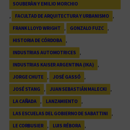
SOUBERÀN Y EMILIO MORCHIO
, 
FACULTAD DE ARQUITECTURA Y URBANISMO
, 
FRANK LLOYD WRIGHT
, 
GONZALO FUZC
, 
HISTORIA DE CÓRDOBA
, 
INDUSTRIAS AUTOMOTRICES
, 
INDUSTRIAS KAISER ARGENTINA (IKA)
, 
JORGE CHUTE
, 
JOSÉ GASSÓ
, 
JOSÉ STANG
, 
JUAN SEBASTIÁN MALECKI
, 
LA CAÑADA
, 
LANZAMIENTO
, 
LAS ESCUELAS DEL GOBIERNO DE SABATTINI
, 
LE CORBUSIER
, 
LUIS RÉBORA
, 