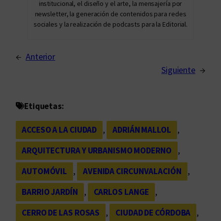
institucional, el diseño y el arte, la mensajería por
newsletter, la generación de contenidos para redes
sociales y la realización de podcasts para la Editorial.
←
Anterior
Siguiente
→
Etiquetas:
ACCESO A LA CIUDAD
, 
ADRIÁN MALLOL
, 
ARQUITECTURA Y URBANISMO MODERNO
, 
AUTOMÓVIL
, 
AVENIDA CIRCUNVALACIÓN
, 
BARRIO JARDÍN
, 
CARLOS LANGE
, 
CERRO DE LAS ROSAS
, 
CIUDAD DE CÓRDOBA
, 