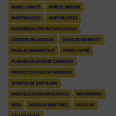
MABEL LAPACÓ
, 
MARCEL BREUER
, 
MARTÍN FUSCO
, 
MARTÍN LÓPEZ
, 
MODERNIZACIÓN METODOLÓGICA
, 
ÓRDENES RELIGIOSAS
, 
OSVALDO BIDINOST
, 
PAISAJE URBANÍSTICO
, 
PEDRO CUFRÉ
, 
PLAN REGULADOR DE CARRASCO
, 
PROYECTOS VIALES E HÍDRICOS
, 
QUINTAS DE SANTA ANA
, 
RADICALIZACIÓN IDEOLÓGICA
, 
RÍO PRIMERO
, 
RÍOS
, 
ROGELIO MARTÍNEZ
, 
SIGLO XX
, 
TALLER TOTAL
, 