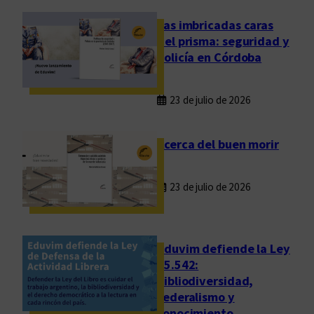
m
o
Las imbricadas caras
d
del prisma: seguridad y
e
policía en Córdoba
r
n
23 de julio de 2026
o
s
i
Acerca del buen morir
n
o
23 de julio de 2026
l
o
a
c
Eduvim defiende la Ley
t
25.542:
bibliodiversidad,
u
federalismo y
a
conocimiento