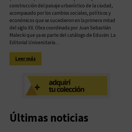
construcción del paisaje urbanístico de la ciudad,
acompasado por los cambios sociales, políticos y
económicos que se sucedieron en la primera mitad
del siglo XX. Obra coordinada por Juan Sebastián
Malecki que ya es parte del catálogo de Eduvim. La
Editorial Universitaria…
:
Leer más
¿
Y
q
u
é
e
s
Últimas noticias
l
o