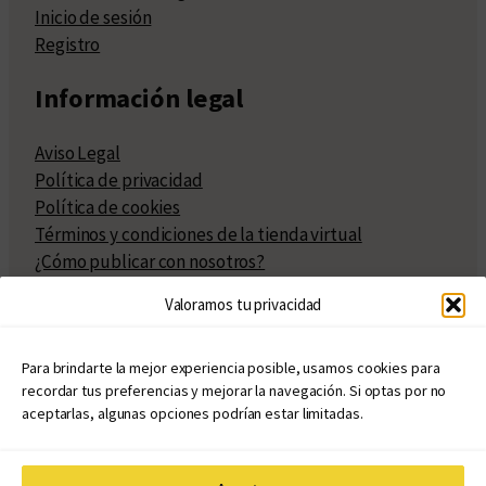
Inicio de sesión
Registro
Información legal
Aviso Legal
Política de privacidad
Política de cookies
Términos y condiciones de la tienda virtual
¿Cómo publicar con nosotros?
Compra y venta de derechos
Valoramos tu privacidad
Políticas de publicación
Facturación
Políticas de coedición
Para brindarte la mejor experiencia posible, usamos cookies para
recordar tus preferencias y mejorar la navegación. Si optas por no
Atribuciones
aceptarlas, algunas opciones podrían estar limitadas.