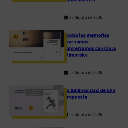
l
?
22 de julio de 2026
Todas las memorias
que somos:
conversamos con Clara
Klimovsky
19 de julio de 2026
La luminosidad de una
propuesta
16 de julio de 2026