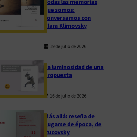
Todas las memorias
que somos:
conversamos con
Clara Klimovsky
19 de julio de 2026
La luminosidad de una
propuesta
16 de julio de 2026
Más allá: reseña de
Fugarse de época, de
Rucovsky