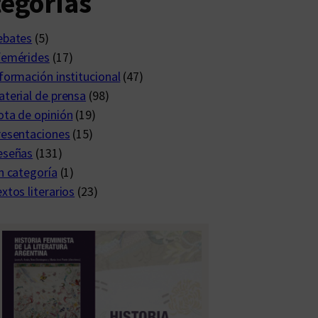
egorías
ebates
(5)
femérides
(17)
formación institucional
(47)
terial de prensa
(98)
ta de opinión
(19)
resentaciones
(15)
eseñas
(131)
n categoría
(1)
xtos literarios
(23)