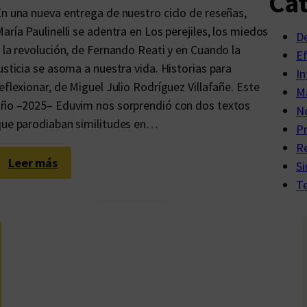
Cat
n una nueva entrega de nuestro ciclo de reseñas,
p
aría Paulinelli se adentra en Los perejiles, los miedos
o
D
 la revolución, de Fernando Reati y en Cuando la
e
E
usticia se asoma a nuestra vida. Historias para
t
In
eflexionar, de Miguel Julio Rodríguez Villafañe. Este
a
Ma
ño –2025– Eduvim nos sorprendió con dos textos
d
No
ue parodiaban similitudes en…
e
P
l
R
a
:
Leer más
Si
s
L
Te
c
o
e
s
n
m
i
o
z
m
a
e