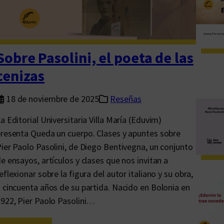
s
d
e
l
Sobre Pasolini, el poeta de las
m
cenizas
u
n
18 de noviembre de 2025
Reseñas
d
o
a Editorial Universitaria Villa María (Eduvim)
:
resenta Queda un cuerpo. Clases y apuntes sobre
u
ier Paolo Pasolini, de Diego Bentivegna, un conjunto
n
e ensayos, artículos y clases que nos invitan a
í
eflexionar sobre la figura del autor italiano y su obra,
o
 cincuenta años de su partida. Nacido en Bolonia en
s
922, Pier Paolo Pasolini…
!