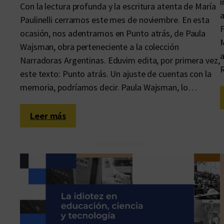
i
Con la lectura profunda y la escritura atenta de María
a
Paulinelli cerramos este mes de noviembre. En esta
F
ocasión, nos adentramos en Punto atrás, de Paula
M
Wajsman, obra perteneciente a la colección
a
Narradoras Argentinas. Eduvim edita, por primera vez,
R
este texto: Punto atrás. Un ajuste de cuentas con la
memoria, podríamos decir. Paula Wajsman, lo…
:
Leer más
L
a
s
p
o
s
i
b