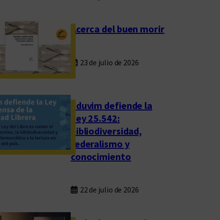
Acerca del buen morir
23 de julio de 2026
Eduvim defiende la
Ley 25.542:
bibliodiversidad,
federalismo y
conocimiento
22 de julio de 2026