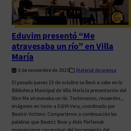
n
a
o
c
l
i
o
o
g
n
Eduvim presentó “Me
í
e
atravesaba un río” en Villa
a
s
María
e
n
3 de noviembre de 2025
Material de prensa
p
a
El pasado jueves 23 de octubre se llevó a cabo en la
p
Biblioteca Municipal de Villa María la presentación del
e
libro Me atravesaba un río: Testimonios, recuerdos ,
l
imágenes en torno a Edith Vera, coordinado por
:
Beatriz Vottero. Compartimos a continuación las
l
palabras que Beatriz Bixio y Aldo Parfeniuk
i
pronunciaron con motivo del lanzamiento del…