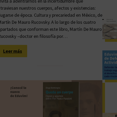
nvita a adentrarnos en la incertidumbre que
traviesan nuestros cuerpos, afectos y existencias:
ugarse de época. Cultura y precariedad en México, de
artín De Mauro Rucovsky. A lo largo de los cuatro
partados que conforman este libro, Martín De Mauro
ucovsky –doctor en filosofía por…
:
Leer más
¡
P
r
e
c
a
r
i
o