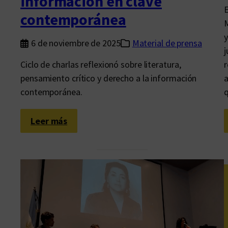
información en clave
E
c
contemporánea
M
i
y
ó
6 de noviembre de 2025
Material de prensa
j
n
Ciclo de charlas reflexionó sobre literatura,
r
,
pensamiento crítico y derecho a la información
a
c
contemporánea.
q
i
e
n
:
Leer más
c
C
i
o
a
n
y
v
t
e
e
r
c
s