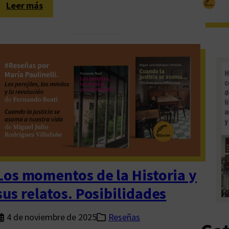
:
Leer más
S
o
b
r
e
P
a
s
o
l
i
n
Los momentos de la Historia y
i
sus relatos. Posibilidades
,
e
4 de noviembre de 2025
Reseñas
l