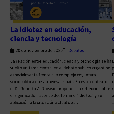
i
l
i
d
La idiotez en educación,
a
ciencia y tecnología
d
e
20 de noviembre de 2025
Debates
s
La relación entre educación, ciencia y tecnología se ha
L
d
vuelto un tema central en el debate público argentino,
p
e
especialmente frente a la compleja coyuntura
P
l
sociopolítica que atraviesa el país. En este contexto,
d
a
el Dr. Roberto A. Rovasio propone una reflexión sobre
r
e
el significado histórico del término “idiotez” y su
a
s
aplicación a la situación actual del…
1
c
r