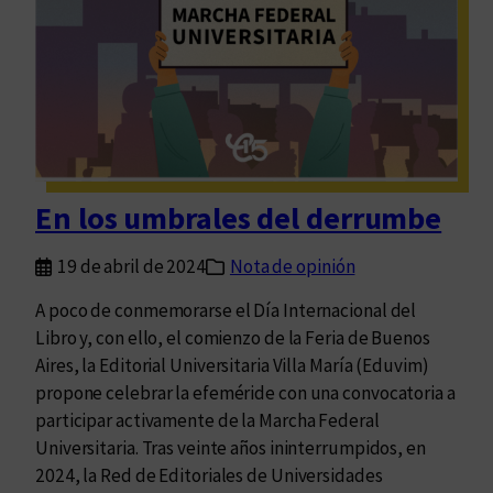
e
n
e
s
t
e
d
í
En los umbrales del derrumbe
a
y
19 de abril de 2024
Nota de opinión
c
a
A poco de conmemorarse el Día Internacional del
d
Libro y, con ello, el comienzo de la Feria de Buenos
a
Aires, la Editorial Universitaria Villa María (Eduvim)
d
propone celebrar la efeméride con una convocatoria a
í
participar activamente de la Marcha Federal
a
Universitaria. Tras veinte años ininterrumpidos, en
2024, la Red de Editoriales de Universidades