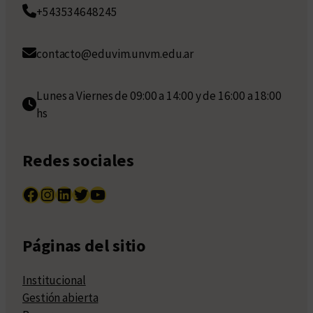
+543534648245
contacto@eduvim.unvm.edu.ar
Lunes a Viernes de 09:00 a 14:00 y de 16:00 a 18:00
hs
Redes sociales
Facebook
Instagram
LinkedIn
Twitter
YouTube
Páginas del sitio
Institucional
Gestión abierta