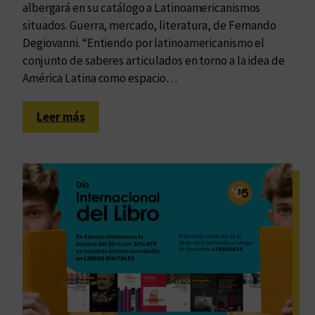
albergará en su catálogo a Latinoamericanismos
situados. Guerra, mercado, literatura, de Fernando
Degiovanni. “Entiendo por latinoamericanismo el
conjunto de saberes articulados en torno a la idea de
América Latina como espacio…
:
Leer más
L
o
s
p
r
o
f
e
s
o
r