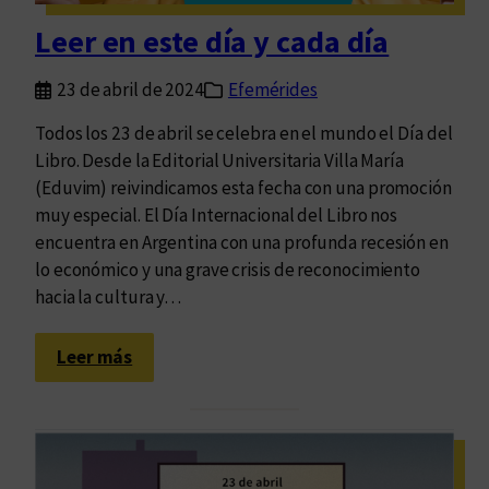
e
Leer en este día y cada día
s
23 de abril de 2024
Efemérides
Todos los 23 de abril se celebra en el mundo el Día del
Libro. Desde la Editorial Universitaria Villa María
(Eduvim) reivindicamos esta fecha con una promoción
muy especial. El Día Internacional del Libro nos
encuentra en Argentina con una profunda recesión en
lo económico y una grave crisis de reconocimiento
hacia la cultura y…
:
Leer más
L
e
e
r