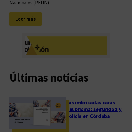
Nacionales (REUN)…
:
Leer más
E
n
l
o
s
u
m
Últimas noticias
b
r
a
l
Las imbricadas caras
e
del prisma: seguridad y
s
policía en Córdoba
d
e