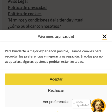
Aviso Legal
Política de privacidad
Política de cookies
Términos y condiciones de la tienda virtual
¿Cómo publicar con nosotros?
Compra y venta de derechos
Valoramos tu privacidad
Políticas de publicación
Facturación
Políticas de coedición
Para brindarte la mejor experiencia posible, usamos cookies para
recordar tus preferencias y mejorar la navegación. Si optas por no
Atribuciones
aceptarlas, algunas opciones podrían estar limitadas.
Aceptar
© Copyright 2020 – 2026
Rechazar
eduvim.com.ar
| Todos los derechos reservados
Ver preferencias
Diseño web: Llama Creativa