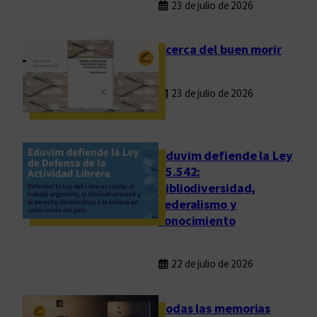
23 de julio de 2026
l
d
e
Acerca del buen morir
r
r
23 de julio de 2026
u
m
b
e
Eduvim defiende la Ley
25.542:
bibliodiversidad,
federalismo y
conocimiento
22 de julio de 2026
Todas las memorias