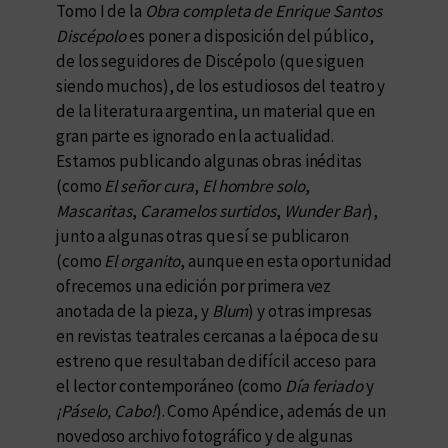
Tomo I de la
Obra completa de Enrique Santos
Discépolo
es poner a disposición del público,
de los seguidores de Discépolo (que siguen
siendo muchos), de los estudiosos del teatro y
de la literatura argentina, un material que en
gran parte es ignorado en la actualidad.
Estamos publicando algunas obras inéditas
(como
El señor cura
,
El hombre solo
,
Mascaritas
,
Caramelos surtidos
,
Wunder Bar
),
junto a algunas otras que sí se publicaron
(como
El organito
, aunque en esta oportunidad
ofrecemos una edición por primera vez
anotada de la pieza, y
Blum
) y otras impresas
en revistas teatrales cercanas a la época de su
estreno que resultaban de difícil acceso para
el lector contemporáneo (como
Día feriado
y
¡Páselo, Cabo!
). Como Apéndice, además de un
novedoso archivo fotográfico y de algunas