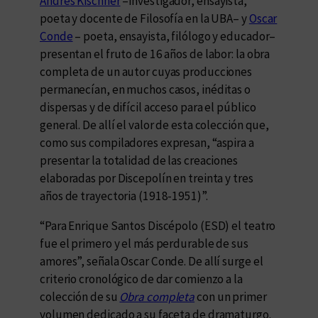
Andrés Kischner
–investigador, ensayista,
poeta y docente de Filosofía en la UBA– y
Oscar
Conde
– poeta, ensayista, filólogo y educador–
presentan el fruto de 16 años de labor: la obra
completa de un autor cuyas producciones
permanecían, en muchos casos, inéditas o
dispersas y de difícil acceso para el público
general. De allí el valor de esta colección que,
como sus compiladores expresan, “aspira a
presentar la totalidad de las creaciones
elaboradas por Discepolín en treinta y tres
años de trayectoria (1918-1951)”.
“Para Enrique Santos Discépolo (ESD) el teatro
fue el primero y el más perdurable de sus
amores”, señala Oscar Conde. De allí surge el
criterio cronológico de dar comienzo a la
colección de su
Obra completa
con un primer
volumen dedicado a su faceta de dramaturgo.