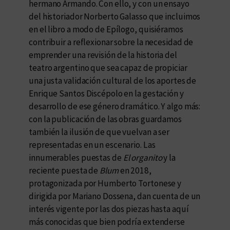
hermano Armando. Con ello, y con un ensayo
del historiador Norberto Galasso que incluimos
en el libro a modo de Epílogo, quisiéramos
contribuir a reflexionar sobre la necesidad de
emprender una revisión de la historia del
teatro argentino que sea capaz de propiciar
una justa validación cultural de los aportes de
Enrique Santos Discépolo en la gestación y
desarrollo de ese género dramático. Y algo más:
con la publicación de las obras guardamos
también la ilusión de que vuelvan a ser
representadas en un escenario. Las
innumerables puestas de
El organito
y la
reciente puesta de
Blum
en 2018,
protagonizada por Humberto Tortonese y
dirigida por Mariano Dossena, dan cuenta de un
interés vigente por las dos piezas hasta aquí
más conocidas que bien podría extenderse