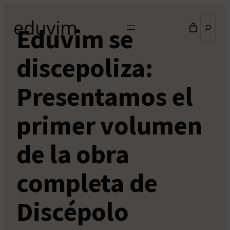
Saltar
Buscar
al
Eduvim se
contenido
discepoliza:
Presentamos el
primer volumen
de la obra
completa de
Discépolo