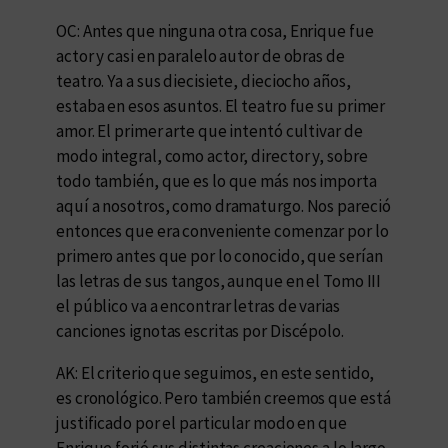
OC: Antes que ninguna otra cosa, Enrique fue
actor y casi en paralelo autor de obras de
teatro. Ya a sus diecisiete, dieciocho años,
estaba en esos asuntos. El teatro fue su primer
amor. El primer arte que intentó cultivar de
modo integral, como actor, director y, sobre
todo también, que es lo que más nos importa
aquí a nosotros, como dramaturgo. Nos pareció
entonces que era conveniente comenzar por lo
primero antes que por lo conocido, que serían
las letras de sus tangos, aunque en el Tomo III
el público va a encontrar letras de varias
canciones ignotas escritas por Discépolo.
AK: El criterio que seguimos, en este sentido,
es cronológico. Pero también creemos que está
justificado por el particular modo en que
Enrique forjó sus distintas creaciones a lo largo