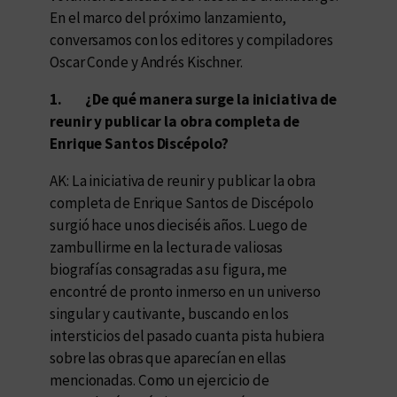
En el marco del próximo lanzamiento,
conversamos con los editores y compiladores
Oscar Conde y Andrés Kischner.
1.
¿De qué manera surge la iniciativa de
reunir y publicar la obra completa de
Enrique Santos Discépolo?
AK: La iniciativa de reunir y publicar la obra
completa de Enrique Santos de Discépolo
surgió hace unos dieciséis años. Luego de
zambullirme en la lectura de valiosas
biografías consagradas a su figura, me
encontré de pronto inmerso en un universo
singular y cautivante, buscando en los
intersticios del pasado cuanta pista hubiera
sobre las obras que aparecían en ellas
mencionadas. Como un ejercicio de