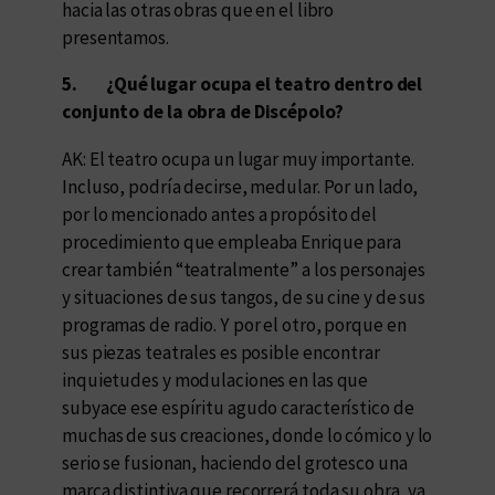
hacia las otras obras que en el libro
presentamos.
5.
¿Qué lugar ocupa el teatro dentro del
conjunto de la obra de Discépolo?
AK: El teatro ocupa un lugar muy importante.
Incluso, podría decirse, medular. Por un lado,
por lo mencionado antes a propósito del
procedimiento que empleaba Enrique para
crear también “teatralmente” a los personajes
y situaciones de sus tangos, de su cine y de sus
programas de radio. Y por el otro, porque en
sus piezas teatrales es posible encontrar
inquietudes y modulaciones en las que
subyace ese espíritu agudo característico de
muchas de sus creaciones, donde lo cómico y lo
serio se fusionan, haciendo del grotesco una
marca distintiva que recorrerá toda su obra, ya