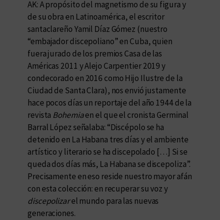
AK: A propósito del magnetismo de su figura y
de su obra en Latinoamérica, el escritor
santaclareño Yamil Díaz Gómez (nuestro
“embajador discepoliano” en Cuba, quien
fuera jurado de los premios Casa de las
Américas 2011 y Alejo Carpentier 2019 y
condecorado en 2016 como Hijo Ilustre de la
Ciudad de Santa Clara), nos envió justamente
hace pocos días un reportaje del año 1944 de la
revista
Bohemia
en el que el cronista Germinal
Barral López señalaba: “Discépolo se ha
detenido en La Habana tres días y el ambiente
artístico y literario se ha discepolado […] Si se
queda dos días más, La Habana se discepoliza”.
Precisamente en eso reside nuestro mayor afán
con esta colección: en recuperar su voz y
discepolizar
el mundo para las nuevas
generaciones.