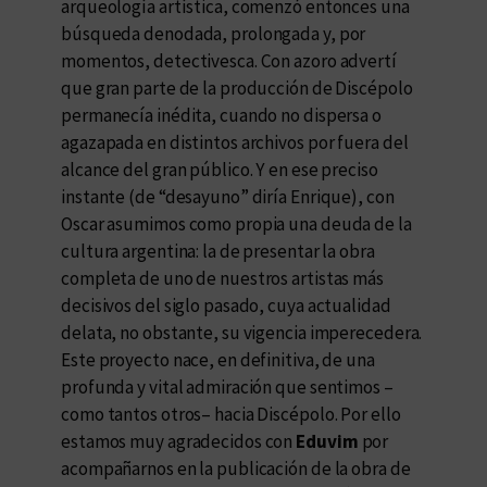
arqueología artística, comenzó entonces una
búsqueda denodada, prolongada y, por
momentos, detectivesca. Con azoro advertí
que gran parte de la producción de Discépolo
permanecía inédita, cuando no dispersa o
agazapada en distintos archivos por fuera del
alcance del gran público. Y en ese preciso
instante (de “desayuno” diría Enrique), con
Oscar asumimos como propia una deuda de la
cultura argentina: la de presentar la obra
completa de uno de nuestros artistas más
decisivos del siglo pasado, cuya actualidad
delata, no obstante, su vigencia imperecedera.
Este proyecto nace, en definitiva, de una
profunda y vital admiración que sentimos –
como tantos otros– hacia Discépolo. Por ello
estamos muy agradecidos con
Eduvim
por
acompañarnos en la publicación de la obra de