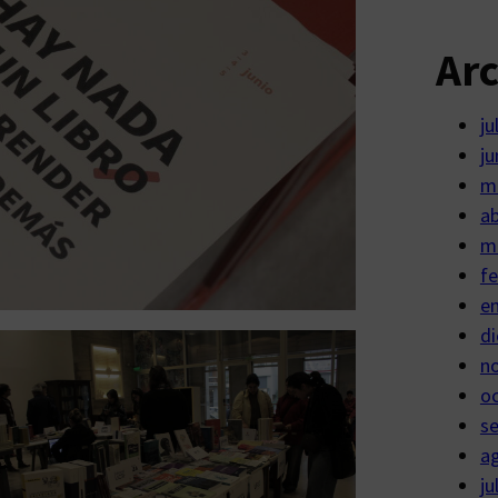
Ar
ju
ju
m
ab
m
fe
e
di
n
o
s
a
ju