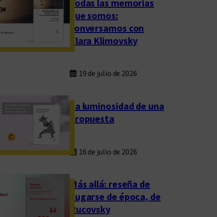
Todas las memorias
que somos:
conversamos con
Clara Klimovsky
19 de julio de 2026
La luminosidad de una
propuesta
16 de julio de 2026
Más allá: reseña de
Fugarse de época, de
Rucovsky