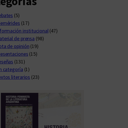
egorías
ebates
(5)
femérides
(17)
formación institucional
(47)
terial de prensa
(98)
ta de opinión
(19)
resentaciones
(15)
eseñas
(131)
n categoría
(1)
xtos literarios
(23)