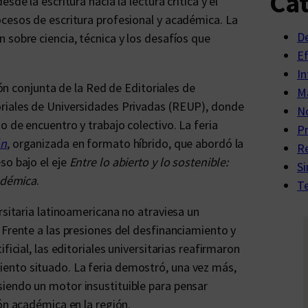
Cat
de la escritura hacia la lectura crítica y el
cesos de escritura profesional y académica. La
D
 sobre ciencia, técnica y los desafíos que
E
In
ión conjunta de la Red de Editoriales de
Ma
oriales de Universidades Privadas (REUP), donde
No
 de encuentro y trabajo colectivo. La feria
P
ón
, organizada en formato híbrido, que abordó la
R
so bajo el eje
Entre lo abierto y lo sostenible:
Si
cadémica
.
Te
rsitaria latinoamericana no atraviesa un
 Frente a las presiones del desfinanciamiento y
ficial, las editoriales universitarias reafirmaron
ento situado. La feria demostró, una vez más,
iendo un motor insustituible para pensar
ón académica en la región.