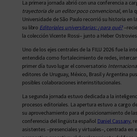
La primera jornada abrió con una conferencia a ca
trayectoria de un editor poco convencional
, en la
Universidade de São Paulo recorrió su historia en la
su libro
Editoriales universitarias: ¿para qué?
–recie
la colección Vicente Rossi– junto a Heber Ostrovies
Uno de los ejes centrales de la FILU 2026 fue la int
entendida como fortalecimiento de redes, intercamb
primer día tuvo lugar el conversatorio
Internacional
editores de Uruguay, México, Brasil y Argentina pu
posibles colaboraciones interinstitucionales.
La segunda jornada estuvo dedicada a la inteligencia
procesos editoriales. La apertura estuvo a cargo d
su aprovechamiento para el posicionamiento de las e
conferencia del lingüista español
Daniel Cassany
, 
asistentes –presenciales y virtuales–, centrada en el