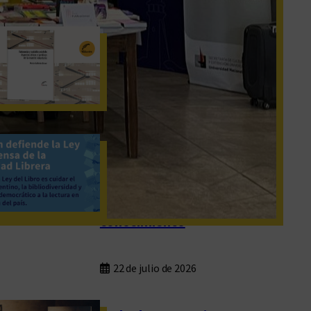
Acerca del buen morir
23 de julio de 2026
Eduvim defiende la
Ley 25.542:
bibliodiversidad,
federalismo y
conocimiento
22 de julio de 2026