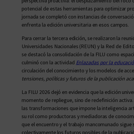
perspectiva proactiva: el desplazamiento del foco des
potencial de estas herramientas para optimizar pro
jornada se completó con instancias de conversación
enfrenta la edición universitaria en esos campos.
Para cerrar la tercera edición, se realizaron la reun
Universidades Nacionales (REUN) y la Red de Edit
se destacó la consolidación de la FILU como espacio
culminó con la actividad
Enlazadas por la educaci
circulación del conocimiento y los modelos de acce
tensiones, políticas y futuros de la publicación a
La FILU 2026 dejó en evidencia que la edición unive
momento de repliegue, sino de redefinición activa.
las transformaciones que impone la inteligencia arti
su rol como productoras y mediadoras de conocimi
que el encuentro y el trabajo mancomunado sigue s
colectivamente los futuros posibles de la publicaci