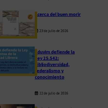
Acerca del buen morir
23 de julio de 2026
Eduvim defiende la
Ley 25.542:
bibliodiversidad,
federalismo y
conocimiento
22 de julio de 2026