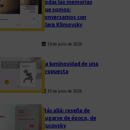
Todas las memorias
que somos:
conversamos con
Clara Klimovsky
19 de julio de 2026
La luminosidad de una
propuesta
16 de julio de 2026
Más allá: reseña de
Fugarse de época, de
Rucovsky