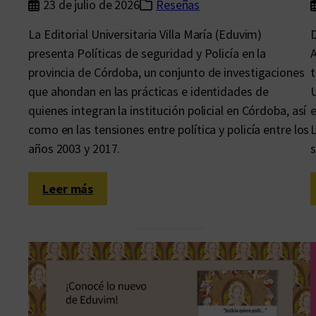
23 de julio de 2026
Reseñas
La Editorial Universitaria Villa María (Eduvim)
D
presenta Políticas de seguridad y Policía en la
A
provincia de Córdoba, un conjunto de investigaciones
t
que ahondan en las prácticas e identidades de
U
quienes integran la institución policial en Córdoba, así
e
como en las tensiones entre política y policía entre los
L
años 2003 y 2017.
s
:
Leer más
L
a
s
i
m
b