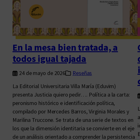
r
i
c
a
d
a
En la mesa bien tratada, a
s
todos igual tajada
c
a
24 de mayo de 2026
Reseñas
r
La Editorial Universitaria Villa María (Eduvim)
a
presenta Justicia quiero pedir…. Política a la carta:
s
peronismo histórico e identificación política,
d
L
compilado por Mercedes Barros, Virginia Morales y
e
a
Marilina Truccone. Se trata de una serie de textos en
l
i
los que la dimensión identitaria se convierte en el eje
p
E
de un análisis orientado a comprender la persistencia
r