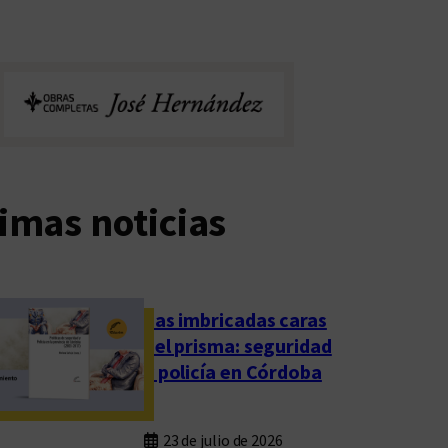
imas noticias
Las imbricadas caras
del prisma: seguridad
y policía en Córdoba
23 de julio de 2026