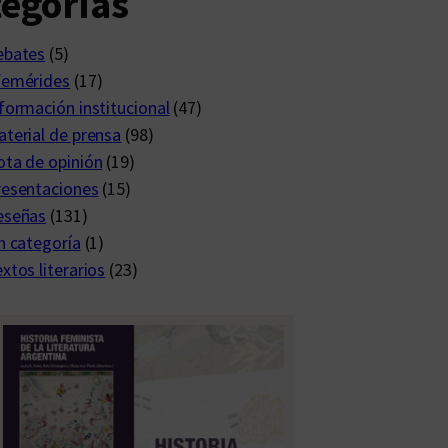
egorías
ebates
(5)
femérides
(17)
formación institucional
(47)
terial de prensa
(98)
ta de opinión
(19)
resentaciones
(15)
eseñas
(131)
n categoría
(1)
xtos literarios
(23)