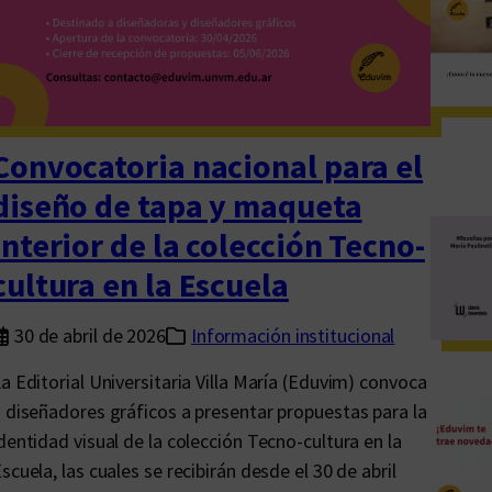
2
6
:
u
n
a
Convocatoria nacional para el
a
diseño de tapa y maqueta
p
interior de la colección Tecno-
u
e
cultura en la Escuela
s
t
30 de abril de 2026
Información institucional
a
a Editorial Universitaria Villa María (Eduvim) convoca
p
 diseñadores gráficos a presentar propuestas para la
o
dentidad visual de la colección Tecno-cultura en la
r
scuela, las cuales se recibirán desde el 30 de abril
e