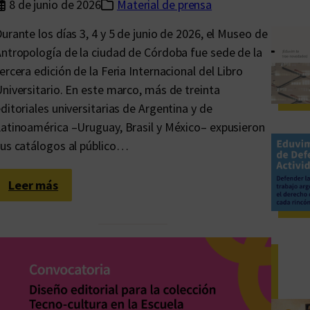
8 de junio de 2026
Material de prensa
urante los días 3, 4 y 5 de junio de 2026, el Museo de
ntropología de la ciudad de Córdoba fue sede de la
ercera edición de la Feria Internacional del Libro
niversitario. En este marco, más de treinta
ditoriales universitarias de Argentina y de
atinoamérica –Uruguay, Brasil y México– expusieron
us catálogos al público…
:
Leer más
F
I
L
U
2
0