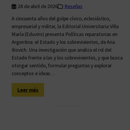
o
r
28 de abril de 2026
Reseñas
l
a
i
t
A cincuenta años del golpe cívico, eclesiástico,
c
a
empresarial y militar, la Editorial Universitaria Villa
í
d
María (Eduvim) presenta Políticas reparatorias en
a
a
Argentina: el Estado y los sobrevivientes, de Ana
e
,
Iliovich. Una investigación que analiza el rol del
n
a
Estado frente a las y los sobrevivientes, y que busca
C
t
otorgar sentido, formular preguntas y explorar
ó
o
conceptos e ideas…
r
d
d
o
:
Leer más
o
s
U
b
i
n
a
g
a
u
m
a
a