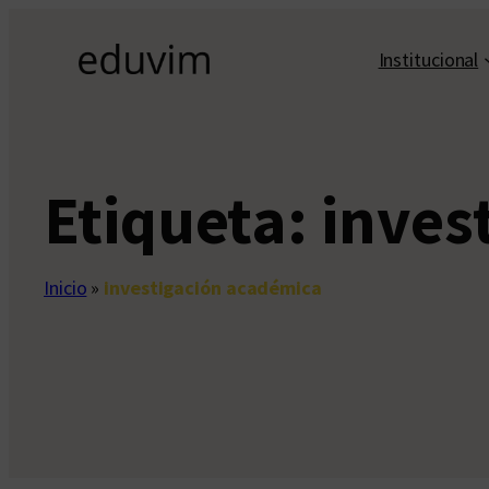
Saltar
al
Institucional
contenido
Etiqueta:
inves
Inicio
»
investigación académica