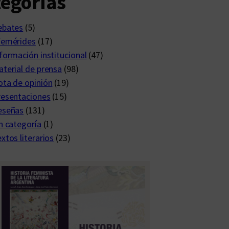
egorías
ebates
(5)
femérides
(17)
formación institucional
(47)
terial de prensa
(98)
ta de opinión
(19)
resentaciones
(15)
eseñas
(131)
n categoría
(1)
xtos literarios
(23)