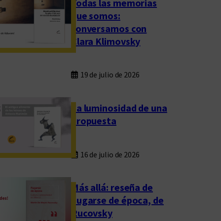
Todas las memorias
que somos:
conversamos con
Clara Klimovsky
19 de julio de 2026
La luminosidad de una
propuesta
16 de julio de 2026
Más allá: reseña de
Fugarse de época, de
Rucovsky