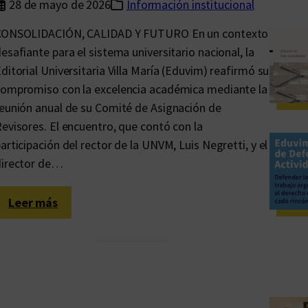
28 de mayo de 2026
Información institucional
CONSOLIDACIÓN, CALIDAD Y FUTURO En un contexto
esafiante para el sistema universitario nacional, la
ditorial Universitaria Villa María (Eduvim) reafirmó su
ompromiso con la excelencia académica mediante la
eunión anual de su Comité de Asignación de
evisores. El encuentro, que contó con la
articipación del rector de la UNVM, Luis Negretti, y el
director de…
:
Leer más
R
e
u
n
i