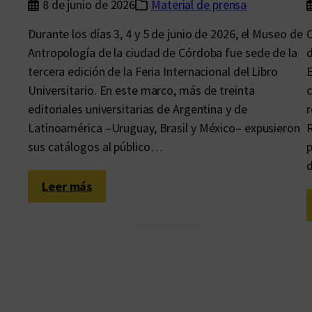
8 de junio de 2026
Material de prensa
Durante los días 3, 4 y 5 de junio de 2026, el Museo de
Antropología de la ciudad de Córdoba fue sede de la
d
tercera edición de la Feria Internacional del Libro
E
Universitario. En este marco, más de treinta
c
editoriales universitarias de Argentina y de
r
Latinoamérica –Uruguay, Brasil y México– expusieron
R
sus catálogos al público…
p
:
Leer más
F
I
L
U
2
0