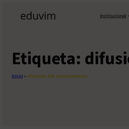
Saltar
al
Institucional
contenido
Etiqueta:
difus
Inicio
»
difusión del conocimiento