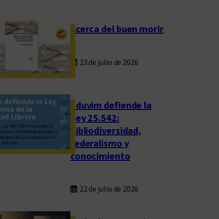
Acerca del buen morir
23 de julio de 2026
Eduvim defiende la
Ley 25.542:
bibliodiversidad,
federalismo y
conocimiento
22 de julio de 2026