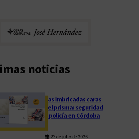
imas noticias
Las imbricadas caras
del prisma: seguridad
y policía en Córdoba
23 de julio de 2026