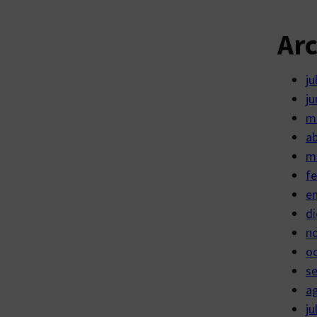
Ar
ju
ju
m
ab
m
fe
e
di
n
o
s
a
ju