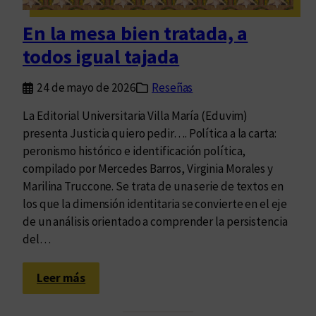
n
a
En la mesa bien tratada, a
a
todos igual tajada
p
u
24 de mayo de 2026
Reseñas
e
s
La Editorial Universitaria Villa María (Eduvim)
t
presenta Justicia quiero pedir…. Política a la carta:
a
peronismo histórico e identificación política,
p
compilado por Mercedes Barros, Virginia Morales y
o
Marilina Truccone. Se trata de una serie de textos en
r
los que la dimensión identitaria se convierte en el eje
e
de un análisis orientado a comprender la persistencia
l
del…
f
o
:
Leer más
r
E
t
n