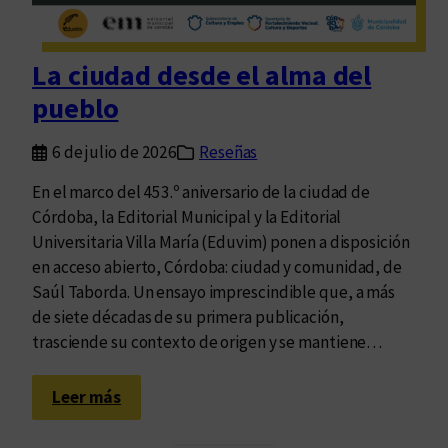
e
s
s
c
e
o
La ciudad desde el alma del
ñ
n
pueblo
a
C
d
l
6 de julio de 2026
Reseñas
e
a
F
r
En el marco del 453.º aniversario de la ciudad de
u
a
Córdoba, la Editorial Municipal y la Editorial
g
K
Universitaria Villa María (Eduvim) ponen a disposición
a
l
en acceso abierto, Córdoba: ciudad y comunidad, de
r
i
Saúl Taborda. Un ensayo imprescindible que, a más
s
m
de siete décadas de su primera publicación,
e
o
trasciende su contexto de origen y se mantiene…
d
v
e
s
:
Leer más
é
k
L
p
y
a