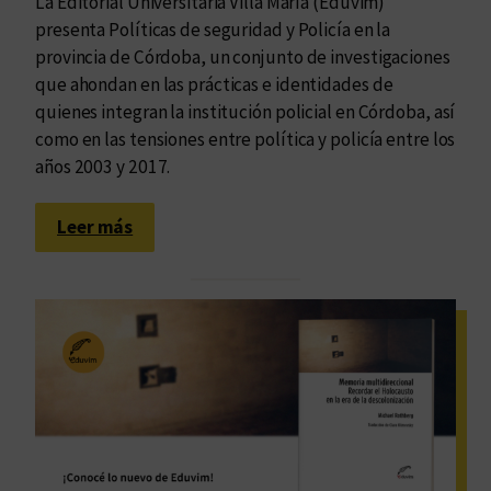
La Editorial Universitaria Villa María (Eduvim)
presenta Políticas de seguridad y Policía en la
provincia de Córdoba, un conjunto de investigaciones
que ahondan en las prácticas e identidades de
quienes integran la institución policial en Córdoba, así
como en las tensiones entre política y policía entre los
años 2003 y 2017.
:
Leer más
L
a
s
i
m
b
r
i
c