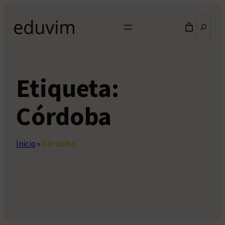
Saltar
Buscar
al
contenido
Etiqueta:
Córdoba
Inicio
»
Córdoba