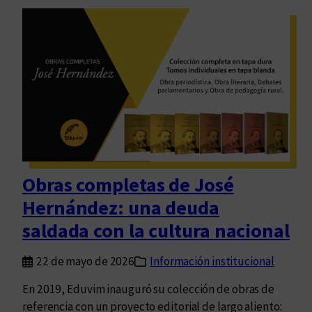
a
l
l
a
e
m
c
e
i
s
m
a
i
b
e
i
n
e
t
n
o
Obras completas de José
t
d
Hernández: una deuda
r
e
a
saldada con la cultura nacional
l
t
a
a
22 de mayo de 2026
Información institucional
e
d
d
En 2019, Eduvim inauguró su colección de obras de
a
i
referencia con un proyecto editorial de largo aliento:
,