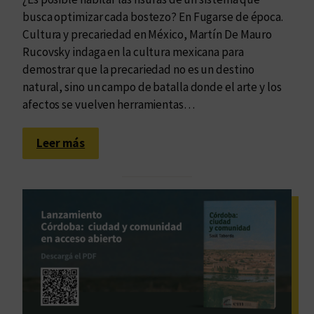
u
e
busca optimizar cada bostezo? En Fugarse de época.
e
n
Cultura y precariedad en México, Martín De Mauro
s
C
Rucovsky indaga en la cultura mexicana para
o
ó
demostrar que la precariedad no es un destino
m
r
natural, sino un campo de batalla donde el arte y los
o
d
afectos se vuelven herramientas…
s
o
:
b
:
Leer más
c
a
M
o
á
n
s
v
a
e
l
r
l
s
á
a
:
m
r
o