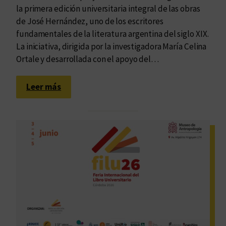
c
la primera edición universitaria integral de las obras
a
i
de José Hernández, uno de los escritores
t
ó
fundamentales de la literatura argentina del siglo XIX.
o
n
La iniciativa, dirigida por la investigadora María Celina
d
u
Ortale y desarrollada con el apoyo del…
o
n
s
i
:
i
Leer más
v
O
g
e
b
u
r
r
a
s
a
l
i
s
t
t
c
a
a
o
j
r
m
a
i
p
d
a
l
a
e