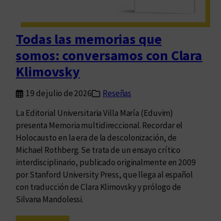
a
d
a
Todas las memorias que
s
somos: conversamos con Clara
c
a
Klimovsky
r
a
19 de julio de 2026
Reseñas
s
La Editorial Universitaria Villa María (Eduvim)
d
presenta Memoria multidireccional. Recordar el
e
Holocausto en la era de la descolonización, de
l
Michael Rothberg. Se trata de un ensayo crítico
p
interdisciplinario, publicado originalmente en 2009
r
por Stanford University Press, que llega al español
i
con traducción de Clara Klimovsky y prólogo de
s
Silvana Mandolessi.
m
a