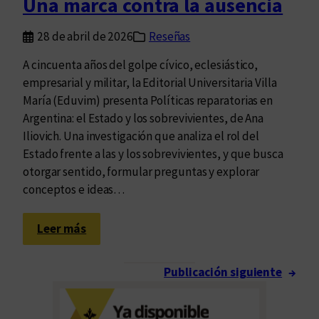
Una marca contra la ausencia
a
l
e
r
l
28 de abril de 2026
Reseñas
i
s
o
i
A cincuenta años del golpe cívico, eclesiástico,
(
l
empresarial y militar, la Editorial Universitaria Villa
F
e
María (Eduvim) presenta Políticas reparatorias en
I
n
Argentina: el Estado y los sobrevivientes, de Ana
L
c
Iliovich. Una investigación que analiza el rol del
U
i
Estado frente a las y los sobrevivientes, y que busca
)
o
otorgar sentido, formular preguntas y explorar
c
conceptos e ideas…
e
l
:
Leer más
e
U
b
n
r
Publicación siguiente
→
a
a
m
r
a