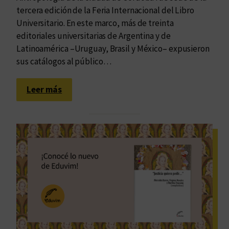
d
tercera edición de la Feria Internacional del Libro
e
Universitario. En este marco, más de treinta
l
editoriales universitarias de Argentina y de
p
Latinoamérica –Uruguay, Brasil y México– expusieron
u
sus catálogos al público…
e
b
:
l
Leer más
F
o
I
L
U
2
0
2
6
:
u