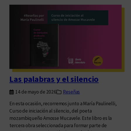
F
:
e
u
r
n
i
a
a
d
I
e
n
u
t
d
e
a
r
s
Las palabras y el silencio
n
a
a
l
14 de mayo de 2026
Reseñas
c
d
i
a
En esta ocasión, recorremos junto a María Paulinelli,
o
d
Curso de iniciación al silencio, del poeta
n
a
mozambiqueño Amosse Mucavele. Este libro es la
a
c
tercera obra seleccionada para formar parte de