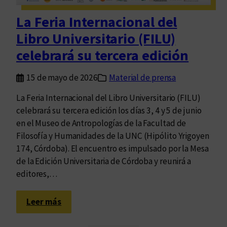
t
La Feria Internacional del
a
Libro Universitario (FILU)
s
d
celebrará su tercera edición
e
J
15 de mayo de 2026
Material de prensa
o
La Feria Internacional del Libro Universitario (FILU)
s
celebrará su tercera edición los días 3, 4 y 5 de junio
é
en el Museo de Antropologías de la Facultad de
H
Filosofía y Humanidades de la UNC (Hipólito Yrigoyen
e
174, Córdoba). El encuentro es impulsado por la Mesa
r
de la Edición Universitaria de Córdoba y reunirá a
n
editores,…
á
n
:
d
Leer más
L
e
a
z