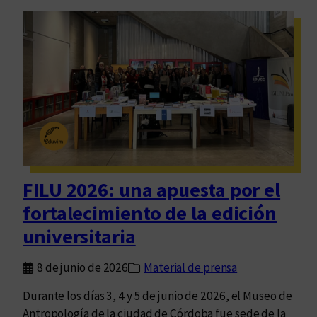
o
c
c
i
a
u
,
d
d
a
e
d
R
d
u
e
c
s
o
d
v
FILU 2026: una apuesta por el
e
s
fortalecimiento de la edición
e
k
l
universitaria
y
a
l
8 de junio de 2026
Material de prensa
m
Durante los días 3, 4 y 5 de junio de 2026, el Museo de
a
Antropología de la ciudad de Córdoba fue sede de la