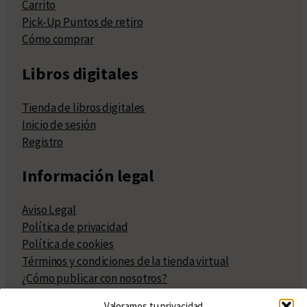
Carrito
Pick-Up Puntos de retiro
Cómo comprar
Libros digitales
Tienda de libros digitales
Inicio de sesión
Registro
Información legal
Aviso Legal
Política de privacidad
Política de cookies
Términos y condiciones de la tienda virtual
¿Cómo publicar con nosotros?
Compra y venta de derechos
Valoramos tu privacidad