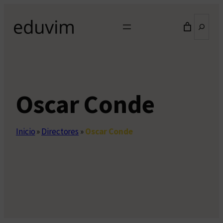
Saltar
Buscar
al
contenido
Oscar Conde
Inicio
»
Directores
»
Oscar Conde