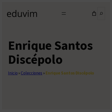
Saltar
Buscar
al
contenido
Enrique Santos
Discépolo
Inicio
»
Colecciones
»
Enrique Santos Discépolo