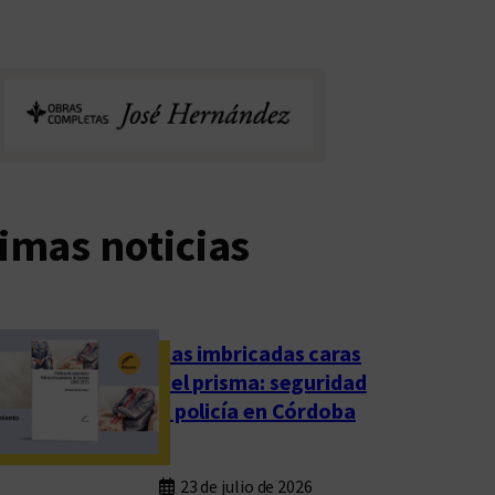
imas noticias
Las imbricadas caras
del prisma: seguridad
y policía en Córdoba
23 de julio de 2026