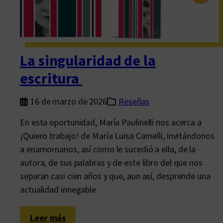
i
m
d
p
a
l
d
e
d
La singularidad de la
t
e
escritura
a
l
d
a
16 de marzo de 2026
Reseñas
e
s
D
En esta oportunidad, María Paulinelli nos acerca a
t
i
¡Quiero trabajo! de María Luisa Carnelli, invitándonos
o
s
a enamornanos, así como le sucedió a ella, de la
t
c
autora, de sus palabras y de este libro del que nos
a
é
separan casi cien años y que, aun así, desprende una
l
p
actualidad innegable.
i
o
d
l
a
:
Leer más