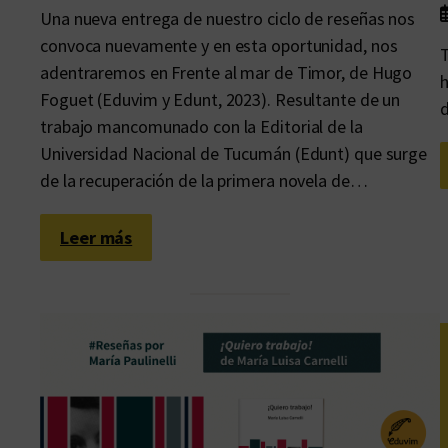
v
Una nueva entrega de nuestro ciclo de reseñas nos
o
convoca nuevamente y en esta oportunidad, nos
T
l
adentraremos en Frente al mar de Timor, de Hugo
h
u
Foguet (Eduvim y Edunt, 2023). Resultante de un
d
m
trabajo mancomunado con la Editorial de la
e
Universidad Nacional de Tucumán (Edunt) que surge
n
de la recuperación de la primera novela de…
d
e
:
Leer más
l
L
a
a
o
t
b
o
r
t
a
a
c
l
o