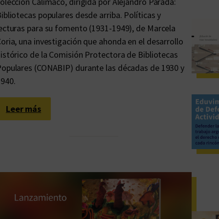
olección Calímaco, dirigida por Alejandro Parada:
ibliotecas populares desde arriba. Políticas y
ecturas para su fomento (1931-1949), de Marcela
oria, una investigación que ahonda en el desarrollo
istórico de la Comisión Protectora de Bibliotecas
opulares (CONABIP) durante las décadas de 1930 y
1940.
:
Leer más
B
i
b
l
i
o
t
e