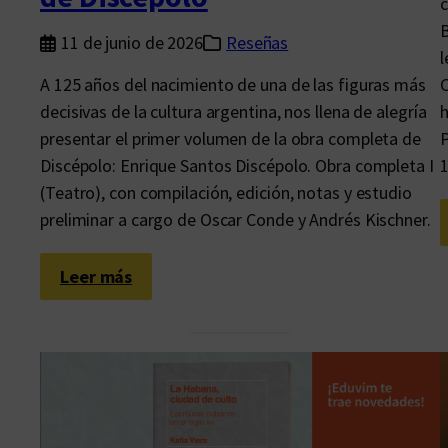
c
B
11 de junio de 2026
Reseñas
l
A 125 años del nacimiento de una de las figuras más
C
decisivas de la cultura argentina, nos llena de alegría
h
presentar el primer volumen de la obra completa de
P
Discépolo: Enrique Santos Discépolo. Obra completa I
(Teatro), con compilación, edición, notas y estudio
preliminar a cargo de Oscar Conde y Andrés Kischner.
:
Leer más
E
d
u
v
i
m