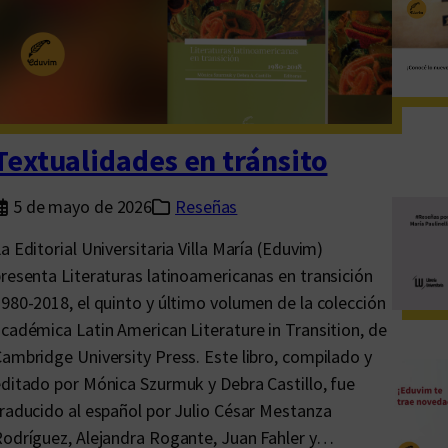
c
a
s
v
i
v
Textualidades en tránsito
a
s
5 de mayo de 2026
Reseñas
a Editorial Universitaria Villa María (Eduvim)
resenta Literaturas latinoamericanas en transición
980-2018, el quinto y último volumen de la colección
cadémica Latin American Literature in Transition, de
ambridge University Press. Este libro, compilado y
ditado por Mónica Szurmuk y Debra Castillo, fue
raducido al español por Julio César Mestanza
odríguez, Alejandra Rogante, Juan Fahler y…