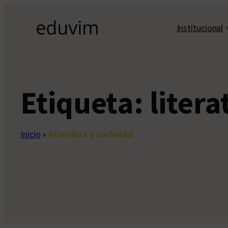
Saltar
al
Institucional
contenido
Etiqueta:
liter
Inicio
»
literatura y sociedad