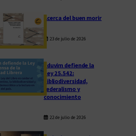
Acerca del buen morir
23 de julio de 2026
Eduvim defiende la
Ley 25.542:
bibliodiversidad,
federalismo y
conocimiento
22 de julio de 2026