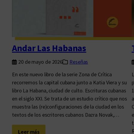
s
e
d
i
s
c
Andar Las Habanas
e
p
20 de mayo de 2026
Reseñas
o
En este nuevo libro de la serie Zona de Crítica
L
l
recorremos la capital cubana junto a Katia Viera y su
p
i
libro La Habana, ciudad de culto. Escrituras cubanas
1
z
en el siglo XXI. Se trata de un estudio crítico que nos
a
a
muestra las (re)configuraciones de la ciudad en los
C
:
textos de los escritores cubanos Dazra Novak,…
e
P
t
r
R
:
Leer más