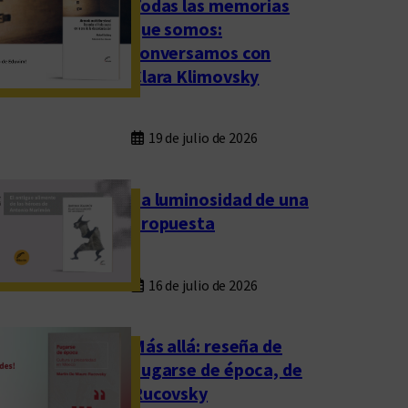
Todas las memorias
que somos:
conversamos con
Clara Klimovsky
19 de julio de 2026
La luminosidad de una
propuesta
16 de julio de 2026
Más allá: reseña de
Fugarse de época, de
Rucovsky