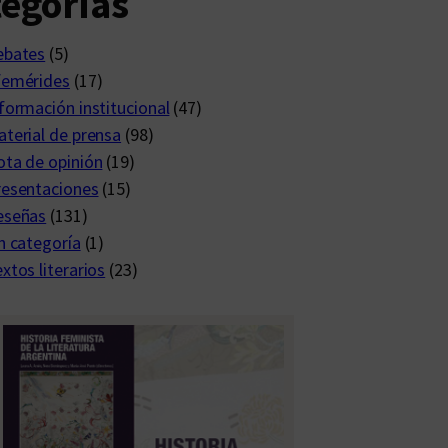
egorías
ebates
(5)
femérides
(17)
formación institucional
(47)
terial de prensa
(98)
ta de opinión
(19)
resentaciones
(15)
eseñas
(131)
n categoría
(1)
xtos literarios
(23)