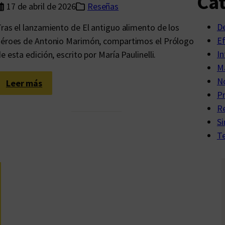
Cat
n
17 de abril de 2026
Reseñas
t
D
ras el lanzamiento de El antiguo alimento de los
r
E
éroes de Antonio Marimón, compartimos el Prólogo
á
In
e esta edición, escrito por María Paulinelli.
n
Ma
s
No
i
:
Leer más
P
t
C
R
o
o
Si
n
Te
t
e
m
p
o
r
a