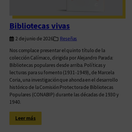
i
s
c
Bibliotecas vivas
e
p
2 de junio de 2026
Reseñas
o
l
Nos complace presentar el quinto título de la
i
colección Calímaco, dirigida por Alejandro Parada:
z
Bibliotecas populares desde arriba. Políticas y
a
lecturas para su fomento (1931-1949), de Marcela
:
Coria, una investigación que ahonda en el desarrollo
P
histórico de la Comisión Protectora de Bibliotecas
r
Populares (CONABIP) durante las décadas de 1930 y
e
1940.
s
e
:
Leer más
n
B
t