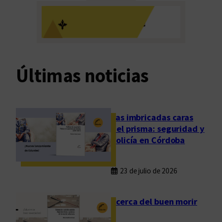
i
a
b
m
l
o
i
s
o
e
t
Últimas noticias
l
e
p
c
r
a
i
s
Las imbricadas caras
m
v
del prisma: seguridad y
e
i
policía en Córdoba
r
v
v
a
o
23 de julio de 2026
s
l
u
Acerca del buen morir
m
e