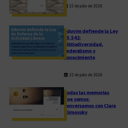
n
23 de julio de 2026
d
e
l
Eduvim defiende la Ley
a
25.542:
o
bibliodiversidad,
b
federalismo y
r
conocimiento
a
c
22 de julio de 2026
o
m
p
Todas las memorias
l
que somos:
conversamos con Clara
e
Klimovsky
t
a
d