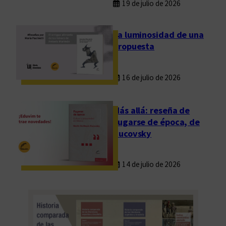
19 de julio de 2026
e
D
La luminosidad de una
i
propuesta
s
c
é
16 de julio de 2026
p
o
Más allá: reseña de
l
Fugarse de época, de
o
Rucovsky
14 de julio de 2026