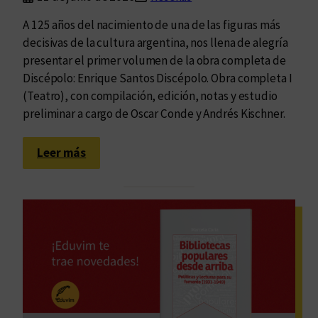
A 125 años del nacimiento de una de las figuras más
decisivas de la cultura argentina, nos llena de alegría
presentar el primer volumen de la obra completa de
Discépolo: Enrique Santos Discépolo. Obra completa I
(Teatro), con compilación, edición, notas y estudio
preliminar a cargo de Oscar Conde y Andrés Kischner.
:
Leer más
E
d
u
v
i
m
s
e
d