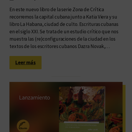
o
r
l
En este nuevo libro de la serie Zona de Crítica
i
i
recorremos la capital cubana junto a Katia Viera y su
c
z
libro La Habana, ciudad de culto. Escrituras cubanas
a
a
en el siglo XXI. Se trata de un estudio crítico que nos
n
:
muestra las (re)configuraciones de la ciudad en los
a
P
textos de los escritores cubanos Dazra Novak,…
s
r
m
e
:
Leer más
á
s
A
s
e
n
a
n
d
l
t
a
l
a
r
á
m
L
d
o
a
e
s
s
l
e
H
a