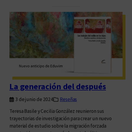
o
e
e
b
x
s
r
t
a
u
c
a
o
l
m
i
p
d
l
a
e
d
t
e
a
La generación del después
s
d
e
e
3 de junio de 2024
Reseñas
n
D
t
Teresa Basile y Cecilia González reunieron sus
i
r
trayectorias de investigación para crear un nuevo
s
á
material de estudio sobre la migración forzada
c