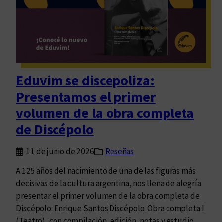
a
s
t
p
a
r
Eduvim se discepoliza:
a
Presentamos el primer
p
e
volumen de la obra completa
n
de Discépolo
s
a
11 de junio de 2026
Reseñas
r
l
A 125 años del nacimiento de una de las figuras más
a
decisivas de la cultura argentina, nos llena de alegría
s
presentar el primer volumen de la obra completa de
l
Discépolo: Enrique Santos Discépolo. Obra completa I
i
(Teatro), con compilación, edición, notas y estudio