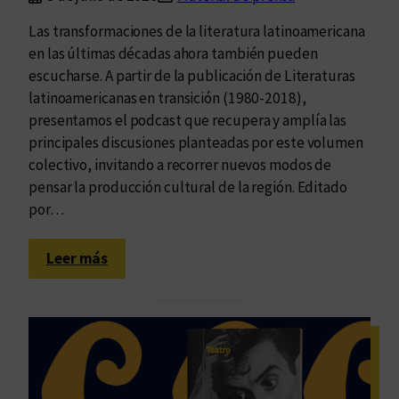
Las transformaciones de la literatura latinoamericana
en las últimas décadas ahora también pueden
escucharse. A partir de la publicación de Literaturas
latinoamericanas en transición (1980-2018),
presentamos el podcast que recupera y amplía las
principales discusiones planteadas por este volumen
colectivo, invitando a recorrer nuevos modos de
pensar la producción cultural de la región. Editado
por…
:
Leer más
U
n
p
o
d
c