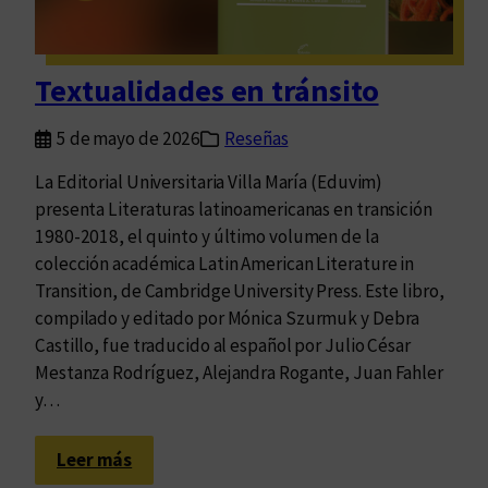
l
a
s
p
b
f
r
a
r
Textualidades en tránsito
i
n
o
m
a
n
5 de mayo de 2026
Reseñas
e
s
t
r
La Editorial Universitaria Villa María (Eduvim)
e
v
presenta Literaturas latinoamericanas en transición
r
o
1980-2018, el quinto y último volumen de la
a
l
colección académica Latin American Literature in
s
u
Transition, de Cambridge University Press. Este libro,
n
m
compilado y editado por Mónica Szurmuk y Debra
a
e
Castillo, fue traducido al español por Julio César
c
n
Mestanza Rodríguez, Alejandra Rogante, Juan Fahler
i
d
y…
o
e
n
l
:
Leer más
a
a
T
l