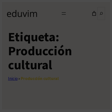
Saltar
Buscar
al
contenido
Etiqueta:
Producción
cultural
Inicio
»
Producción cultural