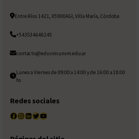
Entre Ríos 1421, X5900AGI, Villa María, Córdoba
+543534648245
contacto@eduvim.unvm.edu.ar
Lunes a Viernes de 09:00 a 14:00 y de 16:00 a 18:00
hs
Redes sociales
Facebook
Instagram
LinkedIn
Twitter
YouTube
Páginas del sitio