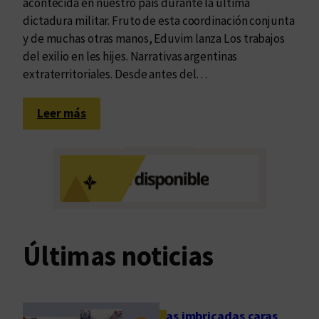
n
acontecida en nuestro país durante la última
é
s
dictadura militar. Fruto de esta coordinación conjunta
p
i
y de muchas otras manos, Eduvim lanza Los trabajos
o
t
del exilio en les hijes. Narrativas argentinas
l
o
extraterritoriales. Desde antes del…
o
:
Leer más
L
a
g
e
n
e
r
Últimas noticias
a
c
i
ó
Las imbricadas caras