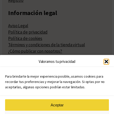
Registro
Información legal
Aviso Legal
Política de privacidad
Política de cookies
Términos y condiciones de la tienda virtual
¿Cómo publicar con nosotros?
Compra y venta de derechos
Valoramos tu privacidad
Políticas de publicación
Facturación
Políticas de coedición
Para brindarte la mejor experiencia posible, usamos cookies para
recordar tus preferencias y mejorar la navegación. Si optas por no
Atribuciones
aceptarlas, algunas opciones podrían estar limitadas.
Aceptar
© Copyright 2020 – 2026