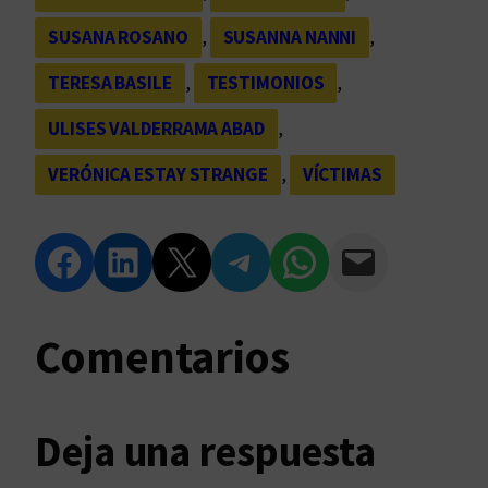
SUSANA ROSANO
, 
SUSANNA NANNI
, 
TERESA BASILE
, 
TESTIMONIOS
, 
ULISES VALDERRAMA ABAD
, 
VERÓNICA ESTAY STRANGE
, 
VÍCTIMAS
Compartir en Facebook
Compartir en LinkedIn
Compartir en Twitter
Compartir en Telegram
Compartir en WhatsApp
Compartir vía Email
Comentarios
Deja una respuesta