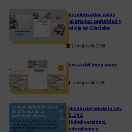
Las imbricadas caras
del prisma: seguridad y
policía en Córdoba
23 de julio de 2026
Acerca del buen morir
23 de julio de 2026
Eduvim defiende la Ley
25.542:
bibliodiversidad,
federalismo y