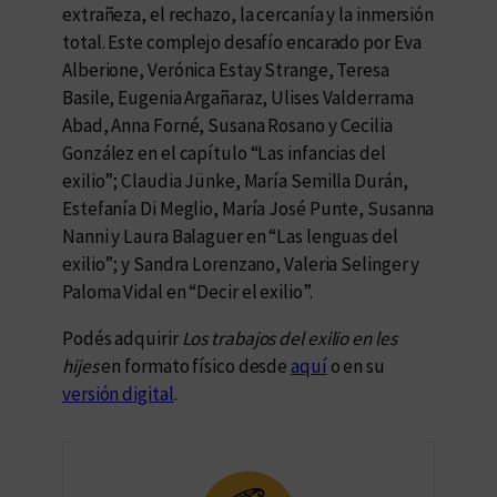
extrañeza, el rechazo, la cercanía y la inmersión
total. Este complejo desafío encarado por Eva
Alberione, Verónica Estay Strange, Teresa
Basile, Eugenia Argañaraz, Ulises Valderrama
Abad, Anna Forné, Susana Rosano y Cecilia
González en el capítulo “Las infancias del
exilio”; Claudia Jünke, María Semilla Durán,
Estefanía Di Meglio, María José Punte, Susanna
Nanni y Laura Balaguer en “Las lenguas del
exilio”; y Sandra Lorenzano, Valeria Selinger y
Paloma Vidal en “Decir el exilio”.
Podés adquirir
Los trabajos del exilio en les
hijes
en formato físico desde
aquí
o en su
versión digital
.