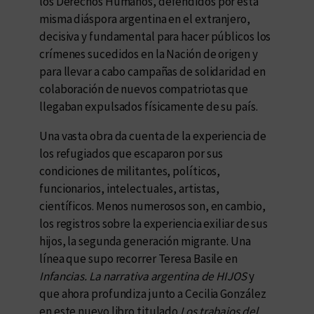
los Derechos Humanos, defendidos por esta
misma diáspora argentina en el extranjero,
decisiva y fundamental para hacer públicos los
crímenes sucedidos en la Nación de origen y
para llevar a cabo campañas de solidaridad en
colaboración de nuevos compatriotas que
llegaban expulsados físicamente de su país.
Una vasta obra da cuenta de la experiencia de
los refugiados que escaparon por sus
condiciones de militantes, políticos,
funcionarios, intelectuales, artistas,
científicos. Menos numerosos son, en cambio,
los registros sobre la experiencia exiliar de sus
hijos, la segunda generación migrante. Una
línea que supo recorrer Teresa Basile en
Infancias. La narrativa argentina de HIJOS
y
que ahora profundiza junto a Cecilia González
en este nuevo libro titulado
Los trabajos del