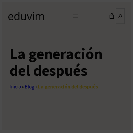
Saltar
Buscar
al
contenido
La generación
del después
Inicio
»
Blog
»
La generación del después