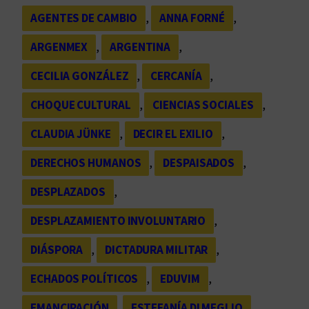
AGENTES DE CAMBIO
, 
ANNA FORNÉ
, 
ARGENMEX
, 
ARGENTINA
, 
CECILIA GONZÁLEZ
, 
CERCANÍA
, 
CHOQUE CULTURAL
, 
CIENCIAS SOCIALES
, 
CLAUDIA JÜNKE
, 
DECIR EL EXILIO
, 
DERECHOS HUMANOS
, 
DESPAISADOS
, 
DESPLAZADOS
, 
DESPLAZAMIENTO INVOLUNTARIO
, 
DIÁSPORA
, 
DICTADURA MILITAR
, 
ECHADOS POLÍTICOS
, 
EDUVIM
, 
EMANCIPACIÓN
, 
ESTEFANÍA DI MEGLIO
, 