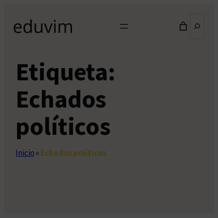
Saltar
Buscar
al
contenido
Etiqueta:
Echados
políticos
Inicio
»
Echados políticos