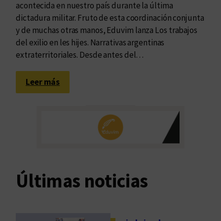
acontecida en nuestro país durante la última
dictadura militar. Fruto de esta coordinación conjunta
y de muchas otras manos, Eduvim lanza Los trabajos
del exilio en les hijes. Narrativas argentinas
extraterritoriales. Desde antes del…
:
Leer más
L
a
g
e
n
e
r
Últimas noticias
a
c
i
ó