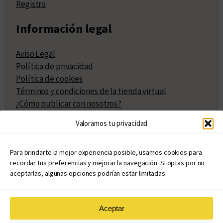
Registro
Información legal
Aviso Legal
Política de privacidad
Política de cookies
Términos y condiciones de la tienda virtual
¿Cómo publicar con nosotros?
Compra y venta de derechos
Valoramos tu privacidad
Políticas de publicación
Facturación
Políticas de coedición
Para brindarte la mejor experiencia posible, usamos cookies para
recordar tus preferencias y mejorar la navegación. Si optas por no
Atribuciones
aceptarlas, algunas opciones podrían estar limitadas.
Aceptar
© Copyright 2020 – 2026