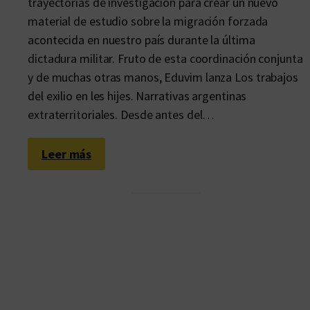
trayectorias de investigación para crear un nuevo
material de estudio sobre la migración forzada
acontecida en nuestro país durante la última
dictadura militar. Fruto de esta coordinación conjunta
y de muchas otras manos, Eduvim lanza Los trabajos
del exilio en les hijes. Narrativas argentinas
extraterritoriales. Desde antes del…
:
Leer más
L
a
g
e
n
e
r
a