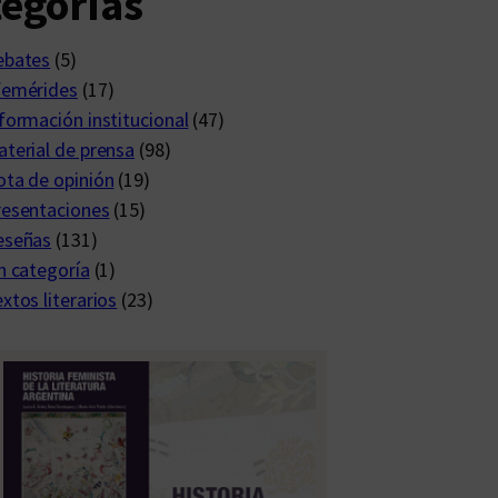
egorías
ebates
(5)
femérides
(17)
formación institucional
(47)
terial de prensa
(98)
ta de opinión
(19)
resentaciones
(15)
eseñas
(131)
n categoría
(1)
xtos literarios
(23)