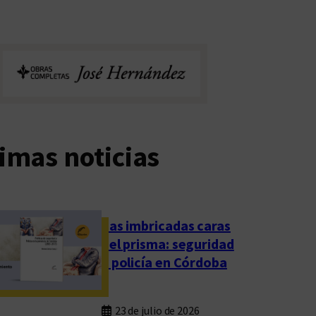
imas noticias
Las imbricadas caras
del prisma: seguridad
y policía en Córdoba
23 de julio de 2026