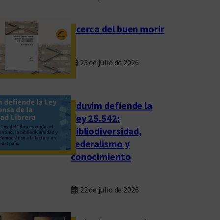
Acerca del buen morir
23 de julio de 2026
Eduvim defiende la
Ley 25.542:
bibliodiversidad,
federalismo y
conocimiento
22 de julio de 2026