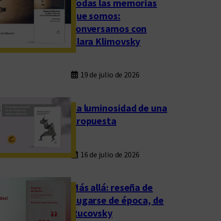
Todas las memorias
que somos:
conversamos con
Clara Klimovsky
19 de julio de 2026
La luminosidad de una
propuesta
16 de julio de 2026
Más allá: reseña de
Fugarse de época, de
Rucovsky