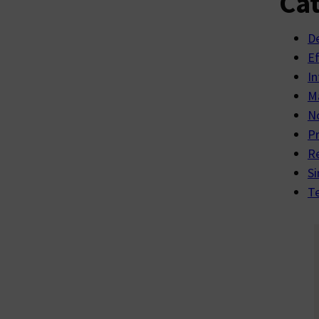
Cat
D
E
In
Ma
No
P
R
Si
Te