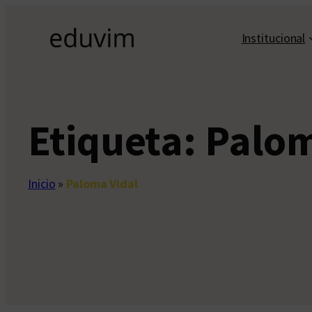
Saltar
al
Institucional
contenido
Etiqueta:
Palom
Inicio
»
Paloma Vidal