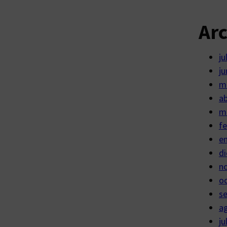
Ar
ju
ju
m
ab
m
fe
e
di
n
o
s
a
ju