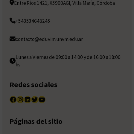
Entre Ríos 1421, X5900AGI, Villa María, Córdoba
+543534648245
contacto@eduvim.unvm.edu.ar
Lunes a Viernes de 09:00 a 14:00 y de 16:00 a 18:00
hs
Redes sociales
Facebook
Instagram
LinkedIn
Twitter
YouTube
Páginas del sitio