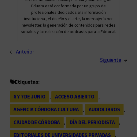
Eduvim está conformada por un grupo de
profesionales dedicados a la información
institucional, el diseño y el arte, la mensajería por
newsletter, la generación de contenidos para redes
sociales y la realización de podcasts para la Editorial.
←
Anterior
Siguiente
→
Etiquetas:
6 Y 7 DE JUNIO
, 
ACCESO ABIERTO
, 
AGENCIA CÓRDOBA CULTURA
, 
AUDIOLIBROS
, 
CIUDAD DE CÓRDOBA
, 
DÍA DEL PERIODISTA
, 
EDITORIALES DE UNIVERSIDADES PRIVADAS
, 