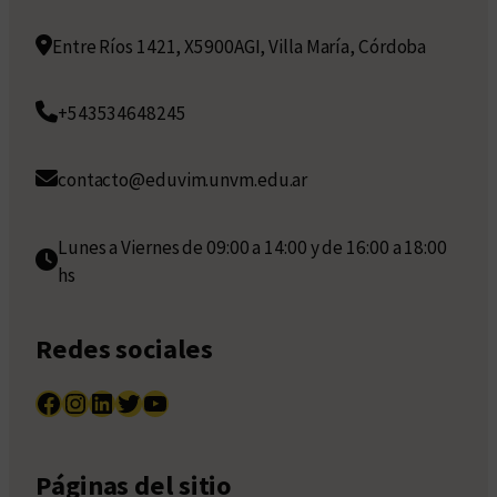
Entre Ríos 1421, X5900AGI, Villa María, Córdoba
+543534648245
contacto@eduvim.unvm.edu.ar
Lunes a Viernes de 09:00 a 14:00 y de 16:00 a 18:00
hs
Redes sociales
Facebook
Instagram
LinkedIn
Twitter
YouTube
Páginas del sitio