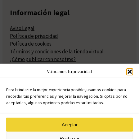
Información legal
Aviso Legal
Política de privacidad
Política de cookies
Términos y condiciones de la tienda virtual
¿Cómo publicar con nosotros?
Compra y venta de derechos
Valoramos tu privacidad
Políticas de publicación
Facturación
Políticas de coedición
Para brindarte la mejor experiencia posible, usamos cookies para
recordar tus preferencias y mejorar la navegación. Si optas por no
Atribuciones
aceptarlas, algunas opciones podrían estar limitadas.
Aceptar
© Copyright 2020 – 2026
Rechazar