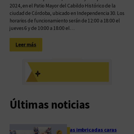
2024, en el Patio Mayor del Cabildo Histórico de la
ciudad de Córdoba, ubicado en Independencia 30. Los
horarios de funcionamiento serán de 12:00 a 18:00 el
jueves 6 y de 10:00 a 18:00 el…
:
Leer más
E
n
u
n
a
s
e
Últimas noticias
m
a
n
a
Las imbricadas caras