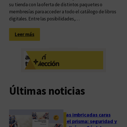
su tienda con la oferta de distintos paquetes o
I
membresías para acceder a todo el catálogo de libros
L
digitales. Entre las posibilidades,…
U
C
:
ó
Leer más
E
r
d
d
u
o
v
b
i
a
m
2
i
0
Últimas noticias
n
2
n
4
o
v
Las imbricadas caras
a
del prisma: seguridad y
s