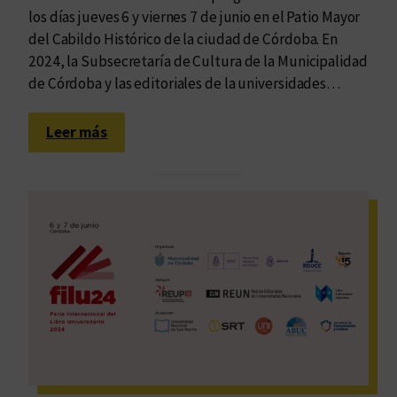
los días jueves 6 y viernes 7 de junio en el Patio Mayor
del Cabildo Histórico de la ciudad de Córdoba. En
2024, la Subsecretaría de Cultura de la Municipalidad
de Córdoba y las editoriales de la universidades…
:
Leer más
L
a
F
I
L
U
p
r
e
s
e