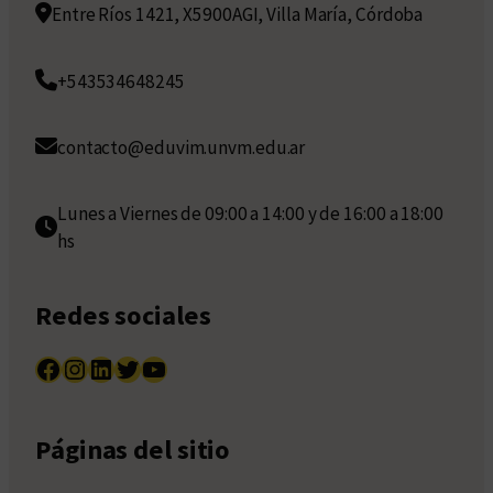
Entre Ríos 1421, X5900AGI, Villa María, Córdoba
+543534648245
contacto@eduvim.unvm.edu.ar
Lunes a Viernes de 09:00 a 14:00 y de 16:00 a 18:00
hs
Redes sociales
Facebook
Instagram
LinkedIn
Twitter
YouTube
Páginas del sitio