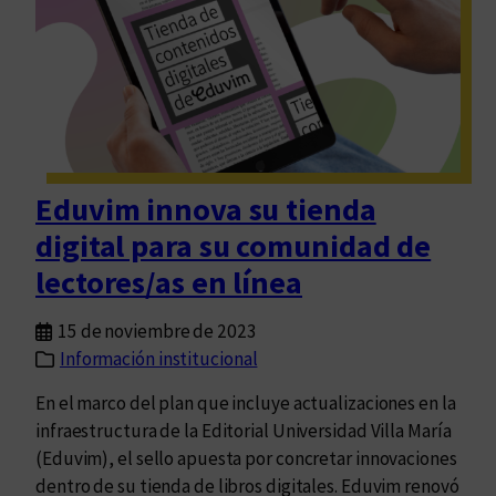
s
s
t
e
a
m
p
a
r
n
i
a
m
,
e
Eduvim innova su tienda
c
r
digital para su comunidad de
o
a
m
lectores/as en línea
e
i
d
e
15 de noviembre de 2023
i
n
Información institucional
c
z
i
En el marco del plan que incluye actualizaciones en la
a
ó
infraestructura de la Editorial Universidad Villa María
l
n
(Eduvim), el sello apuesta por concretar innovaciones
a
dentro de su tienda de libros digitales. Eduvim renovó
F