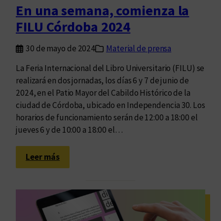
n
En una semana, comienza la
t
FILU Córdoba 2024
ó
s
30 de mayo de 2024
Material de prensa
u
p
La Feria Internacional del Libro Universitario (FILU) se
r
realizará en dos jornadas, los días 6 y 7 de junio de
o
2024, en el Patio Mayor del Cabildo Histórico de la
g
ciudad de Córdoba, ubicado en Independencia 30. Los
r
horarios de funcionamiento serán de 12:00 a 18:00 el
a
jueves 6 y de 10:00 a 18:00 el…
m
a
:
Leer más
p
E
a
n
r
u
a
n
e
a