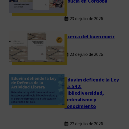
policía en Córdoba
u
t
23 de julio de 2026
i
e
n
Acerca del buen morir
d
a
23 de julio de 2026
d
i
g
i
Eduvim defiende la Ley
t
25.542:
bibliodiversidad,
a
federalismo y
l
conocimiento
p
a
r
22 de julio de 2026
a