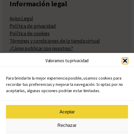
Información legal
Aviso Legal
Política de privacidad
Política de cookies
Términos y condiciones de la tienda virtual
¿Cómo publicar con nosotros?
Compra y venta de derechos
Valoramos tu privacidad
Políticas de publicación
Facturación
Políticas de coedición
Para brindarte la mejor experiencia posible, usamos cookies para
recordar tus preferencias y mejorar la navegación. Si optas por no
Atribuciones
aceptarlas, algunas opciones podrían estar limitadas.
Aceptar
© Copyright 2020 – 2026
Rechazar
eduvim.com.ar
| Todos los derechos reservados