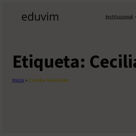
Saltar
al
Institucional
contenido
Etiqueta:
Cecil
Inicio
»
Cecilia González