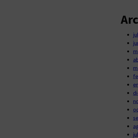
Ar
ju
ju
m
ab
m
fe
e
di
n
o
s
a
ju