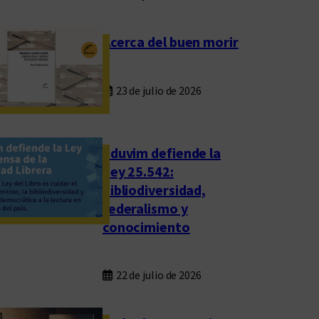
Acerca del buen morir
23 de julio de 2026
Eduvim defiende la
Ley 25.542:
bibliodiversidad,
federalismo y
conocimiento
22 de julio de 2026