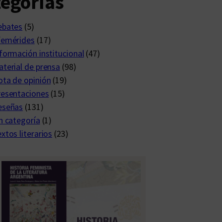
egorías
ebates
(5)
femérides
(17)
formación institucional
(47)
terial de prensa
(98)
ta de opinión
(19)
resentaciones
(15)
eseñas
(131)
n categoría
(1)
xtos literarios
(23)