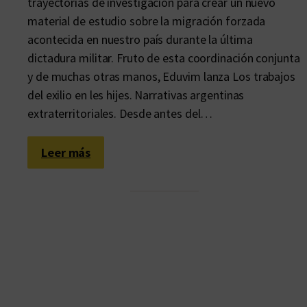
trayectorias de investigación para crear un nuevo
material de estudio sobre la migración forzada
acontecida en nuestro país durante la última
dictadura militar. Fruto de esta coordinación conjunta
y de muchas otras manos, Eduvim lanza Los trabajos
del exilio en les hijes. Narrativas argentinas
extraterritoriales. Desde antes del…
:
Leer más
L
a
g
e
n
e
r
a