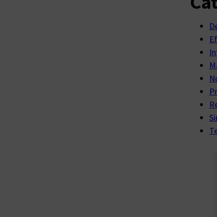
Cat
D
E
In
Ma
No
P
R
Si
Te