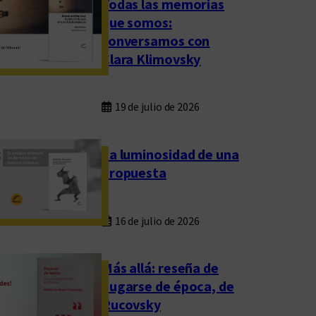
Todas las memorias
que somos:
conversamos con
Clara Klimovsky
19 de julio de 2026
La luminosidad de una
propuesta
16 de julio de 2026
Más allá: reseña de
Fugarse de época, de
Rucovsky