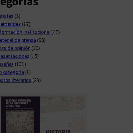
egorías
ebates
(5)
femérides
(17)
formación institucional
(47)
terial de prensa
(98)
ta de opinión
(19)
resentaciones
(15)
eseñas
(131)
n categoría
(1)
xtos literarios
(23)