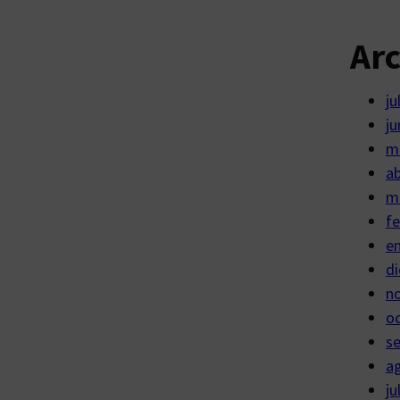
Ar
ju
ju
m
ab
m
fe
e
di
n
o
s
a
ju