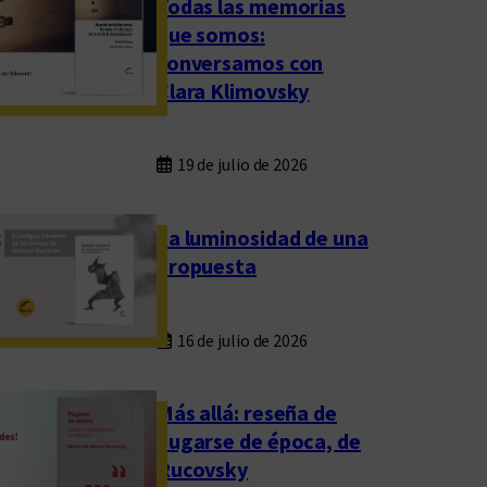
Todas las memorias
que somos:
conversamos con
Clara Klimovsky
19 de julio de 2026
La luminosidad de una
propuesta
16 de julio de 2026
Más allá: reseña de
Fugarse de época, de
Rucovsky