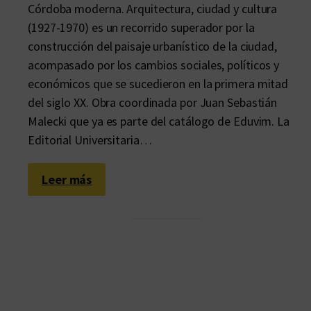
Córdoba moderna. Arquitectura, ciudad y cultura
(1927-1970) es un recorrido superador por la
construcción del paisaje urbanístico de la ciudad,
acompasado por los cambios sociales, políticos y
económicos que se sucedieron en la primera mitad
del siglo XX. Obra coordinada por Juan Sebastián
Malecki que ya es parte del catálogo de Eduvim. La
Editorial Universitaria…
:
Leer más
¿
Y
q
u
é
e
s