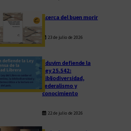
Acerca del buen morir
23 de julio de 2026
Eduvim defiende la
Ley 25.542:
bibliodiversidad,
federalismo y
conocimiento
22 de julio de 2026