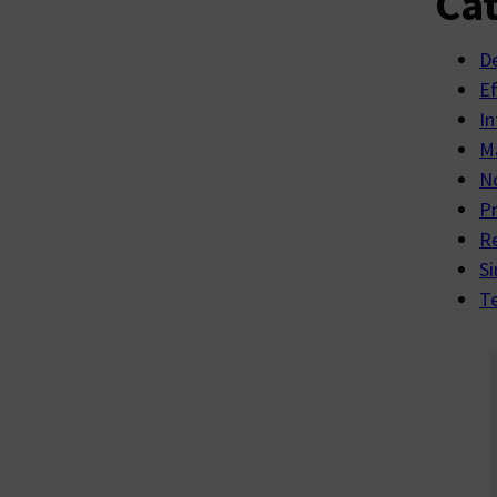
Cat
D
E
In
Ma
No
P
R
Si
Te