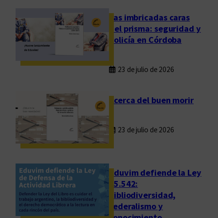
m
o
Las imbricadas caras
d
del prisma: seguridad y
e
policía en Córdoba
r
n
23 de julio de 2026
o
s
i
Acerca del buen morir
n
o
23 de julio de 2026
l
o
a
c
Eduvim defiende la Ley
t
25.542:
bibliodiversidad,
u
federalismo y
a
conocimiento