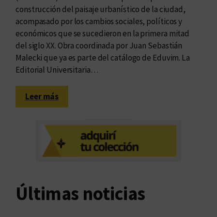
construcción del paisaje urbanístico de la ciudad,
acompasado por los cambios sociales, políticos y
económicos que se sucedieron en la primera mitad
del siglo XX. Obra coordinada por Juan Sebastián
Malecki que ya es parte del catálogo de Eduvim. La
Editorial Universitaria…
:
Leer más
¿
Y
q
u
é
e
s
Últimas noticias
l
o