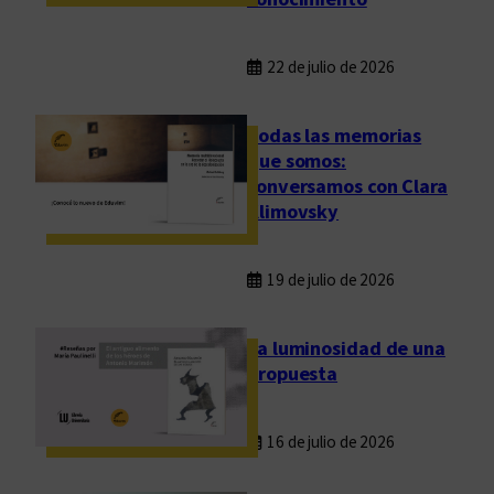
l
?
22 de julio de 2026
Todas las memorias
que somos:
conversamos con Clara
Klimovsky
19 de julio de 2026
La luminosidad de una
propuesta
16 de julio de 2026