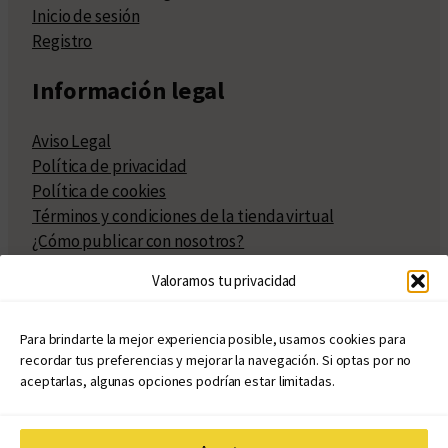
Inicio de sesión
Registro
Información legal
Aviso Legal
Política de privacidad
Política de cookies
Términos y condiciones de la tienda virtual
¿Cómo publicar con nosotros?
Compra y venta de derechos
Valoramos tu privacidad
Políticas de publicación
Facturación
Políticas de coedición
Para brindarte la mejor experiencia posible, usamos cookies para
recordar tus preferencias y mejorar la navegación. Si optas por no
Atribuciones
aceptarlas, algunas opciones podrían estar limitadas.