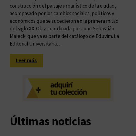
construcción del paisaje urbanístico de la ciudad,
acompasado por los cambios sociales, políticos y
económicos que se sucedieron en la primera mitad
del siglo XX. Obra coordinada por Juan Sebastián
Malecki que ya es parte del catálogo de Eduvim. La
Editorial Universitaria…
:
Leer más
¿
Y
q
u
é
e
s
Últimas noticias
l
o