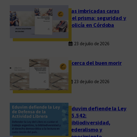
m
o
Las imbricadas caras
d
del prisma: seguridad y
e
policía en Córdoba
r
n
23 de julio de 2026
o
s
i
Acerca del buen morir
n
o
23 de julio de 2026
l
o
a
c
Eduvim defiende la Ley
t
25.542:
bibliodiversidad,
u
federalismo y
a
conocimiento