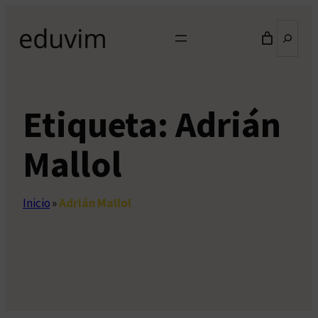
Saltar
Buscar
al
contenido
Etiqueta:
Adrián
Mallol
Inicio
»
Adrián Mallol