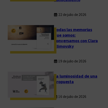
l
?
22 de julio de 2026
Todas las memorias
que somos:
conversamos con Clara
Klimovsky
19 de julio de 2026
La luminosidad de una
propuesta
16 de julio de 2026