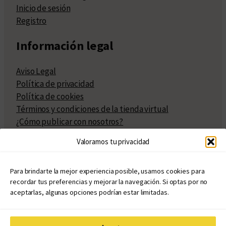
Inicio de sesión
Registro
Información legal
Aviso Legal
Política de privacidad
Política de cookies
Términos y condiciones de la tienda virtual
¿Cómo publicar con nosotros?
Compra y venta de derechos
Valoramos tu privacidad
Políticas de publicación
Facturación
Políticas de coedición
Para brindarte la mejor experiencia posible, usamos cookies para
recordar tus preferencias y mejorar la navegación. Si optas por no
Atribuciones
aceptarlas, algunas opciones podrían estar limitadas.