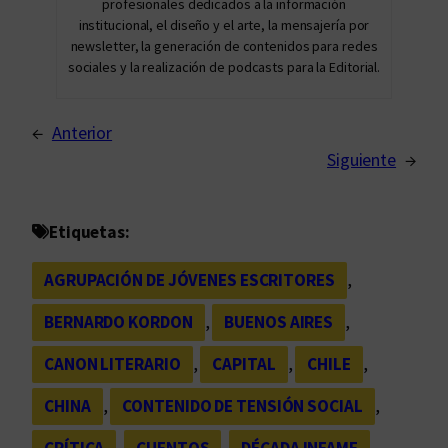
profesionales dedicados a la información
institucional, el diseño y el arte, la mensajería por
newsletter, la generación de contenidos para redes
sociales y la realización de podcasts para la Editorial.
←
Anterior
Siguiente
→
Etiquetas:
AGRUPACIÓN DE JÓVENES ESCRITORES
, 
BERNARDO KORDON
, 
BUENOS AIRES
, 
CANON LITERARIO
, 
CAPITAL
, 
CHILE
, 
CHINA
, 
CONTENIDO DE TENSIÓN SOCIAL
, 