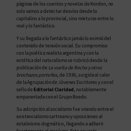
páginas de los cuentos y novelas de Kordon, no
solo vamos a detectar desvíos desde lo
capitalino a lo provincial, sino mixturas entre lo
real y lo fantástico.
Y su llegada a lo fantástico jamás lo eximió del
contenido de tensión social. Su compromiso
con la poética realista argentina y con la
estética del naturalismo se rubricó desde la
publicación de
La vuelta de Rocha y otros
brochazos porteños
, de 1936, surgida al calor
de la Agrupación de Jóvenes Escritores y con el
sello de
Editorial Claridad
, notablemente
emparentada con el Grupo Boedo.
Su adcripción al socialismo fue virando entre el
existencialismo sartreano y oposiciones al
estalinismo dogmático, llegando a adherir
fuertemente al maoísmo. Esta apuesta