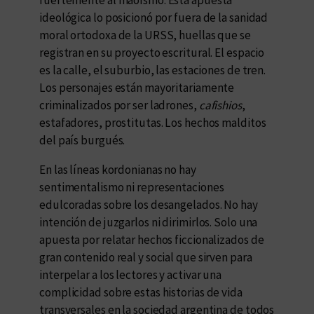
ideológica lo posicionó por fuera de la sanidad
moral ortodoxa de la URSS, huellas que se
registran en su proyecto escritural. El espacio
es la calle, el suburbio, las estaciones de tren.
Los personajes están mayoritariamente
criminalizados por ser ladrones,
cafishios
,
estafadores, prostitutas. Los hechos malditos
del país burgués.
En las líneas kordonianas no hay
sentimentalismo ni representaciones
edulcoradas sobre los desangelados. No hay
intención de juzgarlos ni dirimirlos. Solo una
apuesta por relatar hechos ficcionalizados de
gran contenido real y social que sirven para
interpelar a los lectores y activar una
complicidad sobre estas historias de vida
transversales en la sociedad argentina de todos