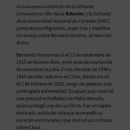
En una nueva coedición de la Editorial
Universitaria Villa María (
Eduvim
) y la Editorial
de la Universidad Nacional de Córdoba (UNC),
presentamos
Migrantes, espectros y malditos.
Un ensayo sobre Bernardo Kordon
, de Marcelo
Britos.
Bernando Kordon nació el 12 de noviembre de
1915 en Buenos Aires, en el seno de una familia
de ascendencia judía. En las décadas de 1940 y
1960 decidió radicarse en Chile, donde murió
el 2 de febrero de 2002, luego de padecer una
prolongada enfermedad. En aquel país cosechó
una amistad entrañable con Pablo Neruda,
quien prologó uno de sus libros. Fue un viajero
dedicado, estilo de vida que acompañó su
vocación escrituraria y que motivó sus crónicas
sobre China.