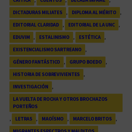
CRÍTICA
, 
CUENTOS
, 
DÉCADA INFAME
, 
DICTADURAS MILIATES
, 
DIPLOMA AL MÉRITO
, 
EDITORIAL CLARIDAD
, 
EDITORIAL DE LA UNC
, 
EDUVIM
, 
ESTALINISMO
, 
ESTÉTICA
, 
EXISTENCIALISMO SARTREANO
, 
GÉNERO FANTÁSTICO
, 
GRUPO BOEDO
, 
HISTORIA DE SOBREVIVIENTES
, 
INVESTIGACIÓN
, 
LA VUELTA DE ROCHA Y OTROS BROCHAZOS
PORTEÑOS
, 
LETRAS
, 
MAOÍSMO
, 
MARCELO BRITOS
, 
MIGRANTES ESPECTROS Y MALDITOS
, 