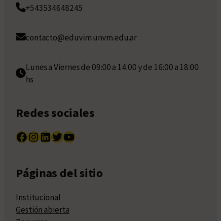
+543534648245
contacto@eduvim.unvm.edu.ar
Lunes a Viernes de 09:00 a 14:00 y de 16:00 a 18:00
hs
Redes sociales
Facebook
Instagram
LinkedIn
Twitter
YouTube
Páginas del sitio
Institucional
Gestión abierta