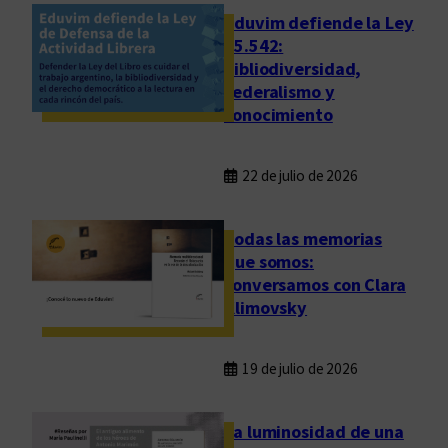
a
Eduvim defiende la Ley
z
25.542:
bibliodiversidad,
g
federalismo y
o
conocimiento
s
22 de julio de 2026
Todas las memorias
que somos:
conversamos con Clara
Klimovsky
19 de julio de 2026
La luminosidad de una