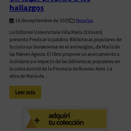
hallazgos
16 de septiembre de 2025
Reseñas
La Editorial Universitaria Villa María (Eduvim)
presenta Predicar la palabra. Bibliotecas populares de
la costa sur bonaerense en el entresiglos, de María de
las Nieves Agesta. El libro propone un acercamiento a
la dinámica e impacto de las bibliotecas populares en
la costa austral de la Provincia de Buenos Aires. La
obra de María de…
:
Leer más
U
n
l
u
g