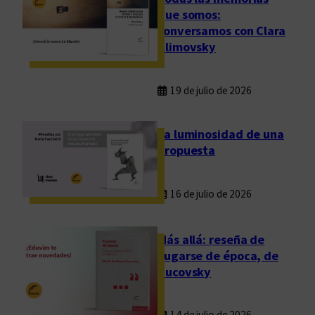
que somos:
conversamos con Clara
Klimovsky
19 de julio de 2026
La luminosidad de una
propuesta
16 de julio de 2026
Más allá: reseña de
Fugarse de época, de
Rucovsky
14 de julio de 2026