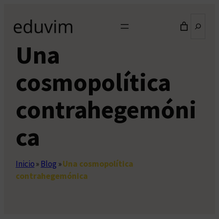
Saltar
Buscar
al
contenido
Una
cosmopolítica
contrahegemóni
ca
Inicio
»
Blog
»
Una cosmopolítica
contrahegemónica