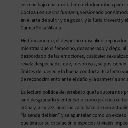
inscribe bajo una atmósfera melodramática para ser
Cocteau en
La voz humana
, versionado por Almodó
en el arte de sufrir y de gozar; y la furia travesti 
Camila Sosa Villada.
Históricamente, el despecho masculino, reparador y 
mientras que el femenino, desesperado y ciego, al
desbordado de las emociones, cualquier sexualizac
revela despechadxs que, fervorosxs, se posicionan 
límites del deseo y la buena conducta. El afecto
de reconocimiento ante el daño y la asimetría ancl
La lectura política del arrebato que la autora nos 
sino desgranarlo y entenderlo como práctica cultu
latina y, a su vez, anacrónica lo hace de una actua
“la senda del bien” y se apuntalan como un exceso 
que limitar su circulación a espacios triviales impli