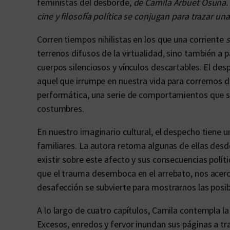
feministas del desborde,
de Camila Arbuet Osuna. U
cine y filosofía política se conjugan para trazar u
Corren tiempos nihilistas en los que una corriente
s
terrenos difusos de la virtualidad, sino también a 
cuerpos silenciosos y vínculos descartables. El de
aquel que irrumpe en nuestra vida para corrernos d
performática, una serie de comportamientos que s
costumbres.
En nuestro imaginario cultural, el despecho tiene u
familiares. La autora retoma algunas de ellas desde
existir sobre este afecto y sus consecuencias políti
que el trauma desemboca en el arrebato, nos acerc
desafección se subvierte para mostrarnos las posib
A lo largo de cuatro capítulos, Camila contempla la 
Excesos, enredos y fervor inundan sus páginas a tr