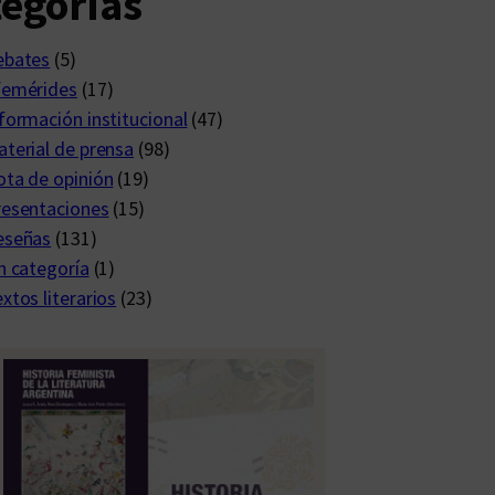
egorías
ebates
(5)
femérides
(17)
formación institucional
(47)
terial de prensa
(98)
ta de opinión
(19)
resentaciones
(15)
eseñas
(131)
n categoría
(1)
xtos literarios
(23)