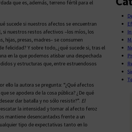
Cat
rdada que es, además, terreno fértil para el
D
ué sucede si nuestros afectos se encuentran
E
, si nuestros restos afectivos –los míos, los
In
as, hijas, presas, madres– se consumen
Ma
 felicidad? Y sobre todo, ¿qué sucede si, tras el
No
 una en la que podemos atisbar una despechada
P
ndidos y estructuras que, entre estruendosos
R
Si
Te
or ello la autora se pregunta: “¿Qué afectos
o que se apodera de la cosa pública? ¿De qué
sear dar batalla y no sólo resistir?”.
El
rescatar la intensidad y tomar al afecto feroz
nos mantiene desencantadxs frente a un
alquier tipo de expectativas tanto en lo