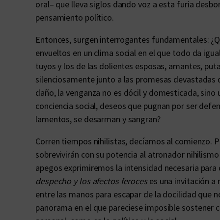
oral– que lleva siglos dando voz a esta furia desbo
pensamiento político.
Entonces, surgen interrogantes fundamentales: ¿Q
envueltos en un clima social en el que todo da igual
tuyos y los de las dolientes esposas, amantes, put
silenciosamente junto a las promesas devastadas de
daño, la venganza no es dócil y domesticada, sino
conciencia social, deseos que pugnan por ser defe
lamentos, se desarman y sangran?
Corren tiempos nihilistas, decíamos al comienzo. P
sobrevivirán con su potencia al atronador nihilism
apegos exprimiremos la intensidad necesaria para de
despecho y los afectos feroces
es una invitación a 
entre las manos para escapar de la docilidad que 
panorama en el que pareciese imposible sostener cu