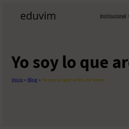
Saltar
al
Institucional
contenido
Yo soy lo que a
Inicio
»
Blog
»
Yo soy lo que arde, mi amor