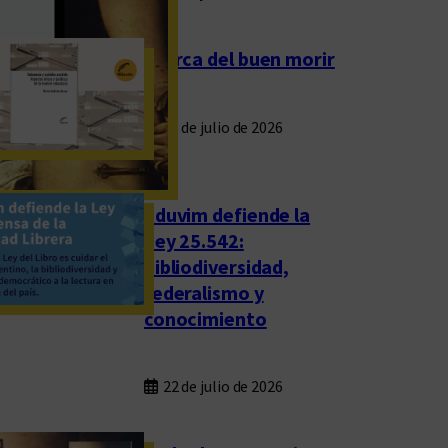
Acerca del buen morir
23 de julio de 2026
Eduvim defiende la
Ley 25.542:
bibliodiversidad,
federalismo y
conocimiento
22 de julio de 2026