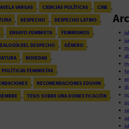
AVELA VARGAS
, 
CIENCIAS POLÍTICAS
, 
CINE
, 
Ar
TURA
, 
DESPECHO
, 
DESPECHO LATINO
, 
M
, 
ENSAYO FEMINISTA
, 
FEMINISMOS
, 
ju
ju
EALOGÍA DEL DESPECHO
, 
GÉNERO
, 
m
ab
RATURA
, 
NOVEDAD
, 
m
POLÍTICAS FEMINISTAS
, 
fe
e
ENDACIONES
, 
RECOMENDACIONES EDUVIM
, 
di
n
TIEMBRE
, 
TESIS SOBRE UNA DOMESTICACIÓN
, 
o
s
a
ju