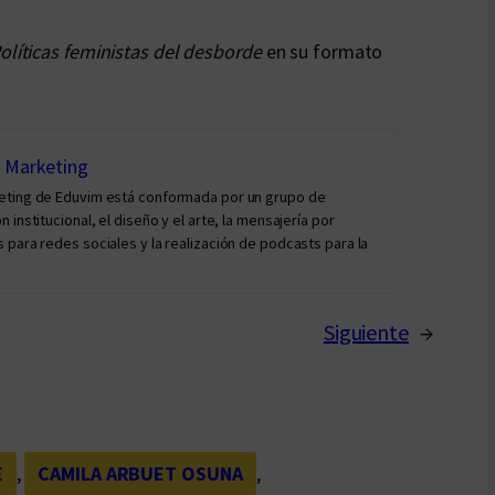
Políticas feministas del desborde
en su formato
y Marketing
keting de Eduvim está conformada por un grupo de
institucional, el diseño y el arte, la mensajería por
 para redes sociales y la realización de podcasts para la
Siguiente
→
E
, 
CAMILA ARBUET OSUNA
, 