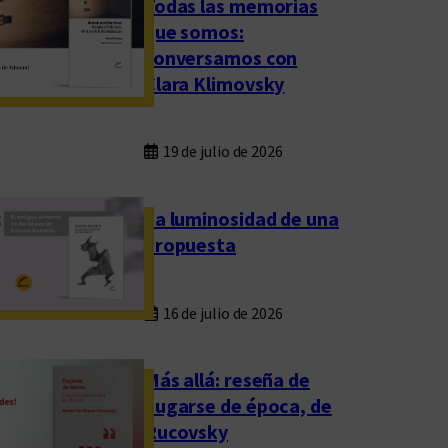
Todas las memorias
que somos:
conversamos con
Clara Klimovsky
19 de julio de 2026
La luminosidad de una
propuesta
16 de julio de 2026
Más allá: reseña de
Fugarse de época, de
Rucovsky