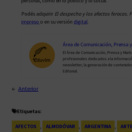
personal, como en lo político y lo social.
Podés adquirir
El despecho y los afectos feroces. 
impreso
o en su versión
digital
.
Área de Comunicación, Prensa 
El Área de Comunicación, Prensa y Mar
profesionales dedicados a la información 
newsletter, la generación de contenidos
Editorial.
←
Anterior
Etiquetas:
AFECTOS
, 
ALMODÓVAR
, 
ARGENTINA
, 
ART