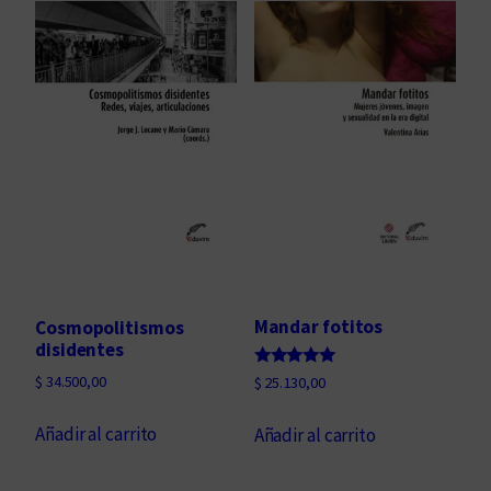
Mandar fotitos
Cosmopolitismos
disidentes
Valorado
$
34.500,00
$
25.130,00
con
5.00
de 5
Añadir al carrito
Añadir al carrito