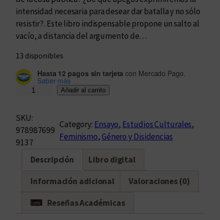
intensidad necesaria para desear dar batalla y no sólo
resistir?. Este libro indispensable propone un salto al
vacío, a distancia del argumento de…
13 disponibles
Hasta 12 pagos sin tarjeta
con Mercado Pago.
Saber más
E
Añadir al carrito
l
d
SKU:
Category:
Ensayo
, 
Estudios Culturales
, 
e
978987699
Feminismo
, 
Género y Disidencias
s
9137
p
Descripción
Libro digital
e
c
Información adicional
Valoraciones (0)
h
o
Reseñas Académicas
y