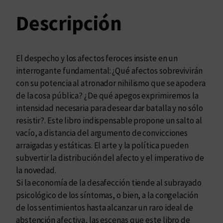
l
Descripción
o
s
a
f
El despecho y los afectos feroces insiste en un
e
interrogante fundamental: ¿Qué afectos sobrevivirán
c
con su potencia al atronador nihilismo que se apodera
t
de la cosa pública? ¿De qué apegos exprimiremos la
o
intensidad necesaria para desear dar batalla y no sólo
s
resistir?. Este libro indispensable propone un salto al
f
vacío, a distancia del argumento de convicciones
e
arraigadas y estáticas. El arte y la política pueden
r
subvertir la distribución del afecto y el imperativo de
o
la novedad.
c
Si la economía de la desafección tiende al subrayado
e
psicológico de los síntomas, o bien, a la congelación
s
de los sentimientos hasta alcanzar un raro ideal de
c
abstención afectiva, las escenas que este libro de