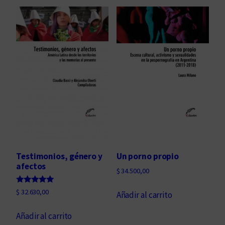
Testimonios, género y
Un porno propio
afectos
$
34.500,00
Valorado
$
32.630,00
Añadir al carrito
con
5.00
de 5
Añadir al carrito