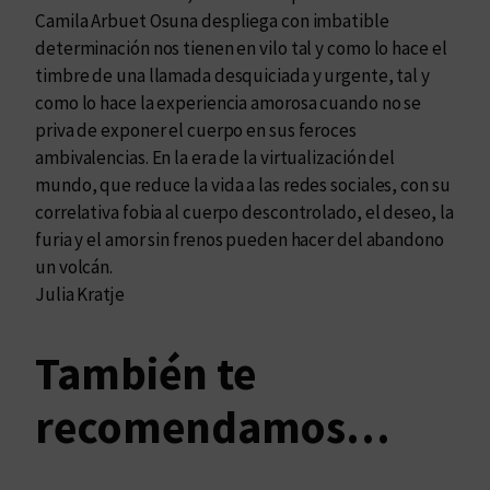
a
Camila Arbuet Osuna despliega con imbatible
n
determinación nos tienen en vilo tal y como lo hace el
t
timbre de una llamada desquiciada y urgente, tal y
i
como lo hace la experiencia amorosa cuando no se
d
priva de exponer el cuerpo en sus feroces
a
ambivalencias. En la era de la virtualización del
d
mundo, que reduce la vida a las redes sociales, con su
correlativa fobia al cuerpo descontrolado, el deseo, la
furia y el amor sin frenos pueden hacer del abandono
un volcán.
Julia Kratje
También te
recomendamos…