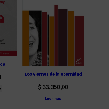
oca
Los viernes de la eternidad
0
$
33.350,00
o
Leer más