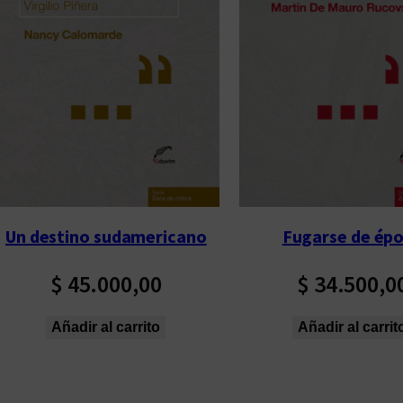
p
o
r
l
o
s
ú
l
t
Un destino sudamericano
Fugarse de ép
i
m
$
45.000,00
$
34.500,0
o
s
Añadir al carrito
Añadir al carrit