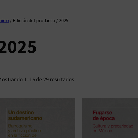
nicio
/ Edición del producto / 2025
2025
O
ostrando 1–16 de 29 resultados
r
d
e
n
a
d
o