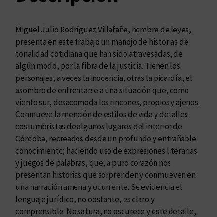
t
i
Miguel Julio Rodríguez Villafañe, hombre de leyes,
c
presenta en este trabajo un manojo de historias de
i
tonalidad cotidiana que han sido atravesadas, de
a
algún modo, por la fibra de la justicia. Tienen los
s
personajes, a veces la inocencia, otras la picardía, el
e
asombro de enfrentarse a una situación que, como
a
viento sur, desacomoda los rincones, propios y ajenos.
s
Conmueve la mención de estilos de vida y detalles
o
costumbristas de algunos lugares del interior de
m
Córdoba, recreados desde un profundo y entrañable
a
conocimiento; haciendo uso de expresiones literarias
…
y juegos de palabras, que, a puro corazón nos
c
presentan historias que sorprenden y conmueven en
a
una narración amena y ocurrente. Se evidencia el
n
lenguaje jurídico, no obstante, es claro y
t
comprensible. No satura, no oscurece y este detalle,