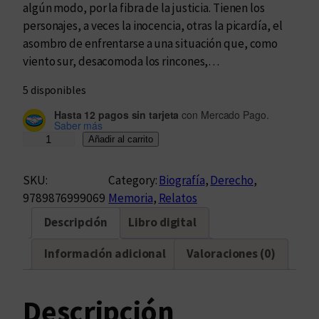
algún modo, por la fibra de la justicia. Tienen los
personajes, a veces la inocencia, otras la picardía, el
asombro de enfrentarse a una situación que, como
viento sur, desacomoda los rincones,…
5 disponibles
Hasta 12 pagos sin tarjeta
con Mercado Pago.
Saber más
C
Añadir al carrito
u
a
SKU:
Category:
Biografía
, 
Derecho
, 
n
9789876999069
Memoria
, 
Relatos
d
Descripción
Libro digital
o
l
Información adicional
Valoraciones (0)
a
j
u
Descripción
s