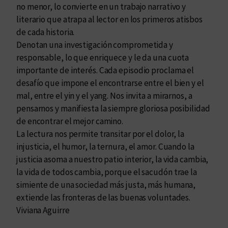
i
no menor, lo convierte en un trabajo narrativo y
d
literario que atrapa al lector en los primeros atisbos
a
de cada historia.
d
Denotan una investigación comprometida y
responsable, lo que enriquece y le da una cuota
importante de interés. Cada episodio proclama el
desafío que impone el encontrarse entre el bien y el
mal, entre el yin y el yang. Nos invita a mirarnos, a
pensarnos y manifiesta la siempre gloriosa posibilidad
de encontrar el mejor camino.
La lectura nos permite transitar por el dolor, la
injusticia, el humor, la ternura, el amor. Cuando la
justicia asoma a nuestro patio interior, la vida cambia,
la vida de todos cambia, porque el sacudón trae la
simiente de una sociedad más justa, más humana,
extiende las fronteras de las buenas voluntades.
Viviana Aguirre